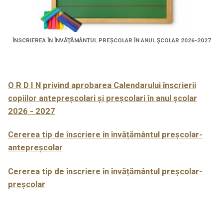
ÎNSCRIEREA ÎN ÎNVĂŢĂMÂNTUL PREŞCOLAR ÎN ANUL ŞCOLAR 2026-2027
O R D I N privind aprobarea Calendarului înscrierii
copiilor antepreșcolari și preșcolari în anul școlar
2026 - 2027
Cererea tip de înscriere în învățământul preșcolar-
antepreșcolar
Cererea tip de înscriere în învățământul preșcolar-
preșcolar