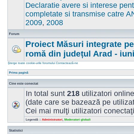
sunt
Declaratie avere si interese pe
mesaje
necitite
completate si transmise catre A
2009
,
2008
Forum
Proiect Măsuri integrate p
romă din județul Arad - iun
Nu
sunt
mesaje
Şterge toate cookie-urile forumului
Contactează-ne
necitite
Prima pagină
Cine este conectat
In total sunt
218
utilizatori online
(date care se bazează pe utilizato
Cei mai mulţi utilizatori conectaţ
Legendă ::
Administratori
,
Moderatori globali
Statistici