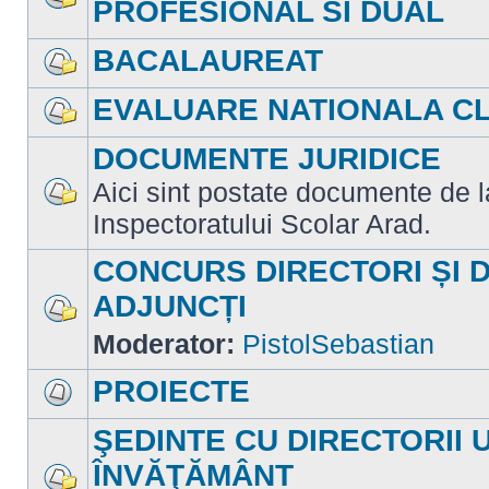
PROFESIONAL SI DUAL
Nu
sunt
mesaje
BACALAUREAT
necitite
Nu
sunt
EVALUARE NATIONALA CLA
mesaje
necitite
Nu
sunt
DOCUMENTE JURIDICE
mesaje
necitite
Aici sint postate documente de la 
Nu
Inspectoratului Scolar Arad.
sunt
mesaje
necitite
CONCURS DIRECTORI ȘI 
ADJUNCȚI
Nu
Moderator:
PistolSebastian
sunt
mesaje
necitite
PROIECTE
Nu
sunt
ŞEDINTE CU DIRECTORII 
mesaje
necitite
ÎNVĂŢĂMÂNT