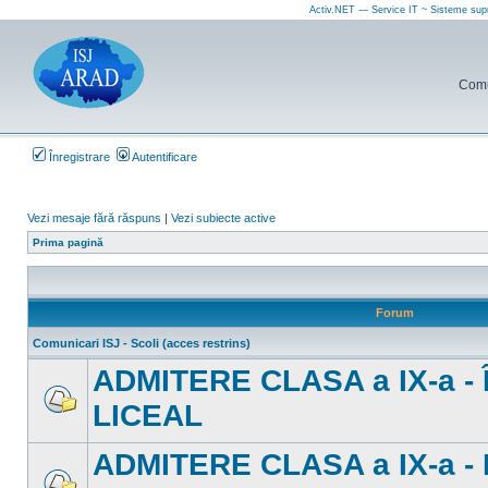
Activ.NET — Service IT ~ Sisteme sup
Comun
Înregistrare
Autentificare
Vezi mesaje fără răspuns
|
Vezi subiecte active
Prima pagină
Forum
Comunicari ISJ - Scoli (acces restrins)
ADMITERE CLASA a IX-a 
LICEAL
Nu
sunt
mesaje
ADMITERE CLASA a IX-a -
necitite