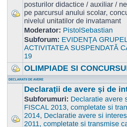
posturilor didactice / auxiliar / 
pe parcursul anului scolar, concu
nivelul unitatilor de invatamant
Nu
sunt
mesaje
Moderator:
PistolSebastian
necitite
Subforum:
EVIDENŢA GRUPE
ACTIVITATEA SUSPENDATĂ C
19
OLIMPIADE SI CONCURSU
Nu
sunt
DECLARATII DE AVERE
mesaje
necitite
Declarații de avere și de in
Subforumuri:
Declaratie avere s
FISCAL 2013, completate si tran
2014
,
Declaratie avere si inter
2011, completate si transmise c
Nu