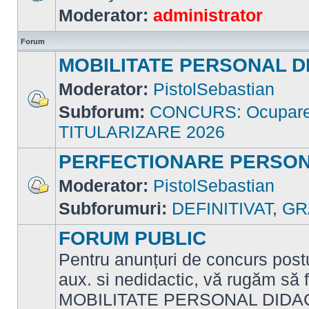
Nu
Moderator:
administrator
sunt
mesaje
necitite
Forum
MOBILITATE PERSONAL D
Moderator:
PistolSebastian
Subforum:
CONCURS: Ocupare p
Nu
sunt
TITULARIZARE 2026
mesaje
necitite
PERFECTIONARE PERSON
Moderator:
PistolSebastian
Nu
Subforumuri:
DEFINITIVAT
,
GR
sunt
mesaje
necitite
FORUM PUBLIC
Pentru anunțuri de concurs postu
aux. si nedidactic, vă rugăm să f
MOBILITATE PERSONAL DIDAC