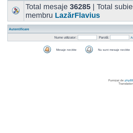
Total mesaje
36285
| Total subi
membru
LazărFlavius
Autentificare
Nume utilizator:
Parolă:
A
Mesaje necitite
Nu sunt mesaje necitite
Mesaje
Nu
necitite
sunt
mesaje
necitite
Furnizat de
phpB
Translatio