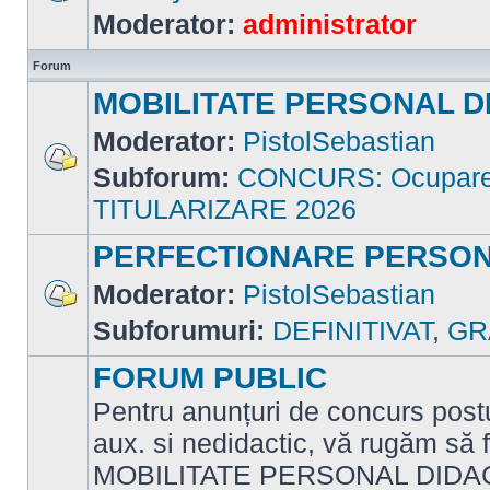
Nu
Moderator:
administrator
sunt
mesaje
necitite
Forum
MOBILITATE PERSONAL D
Moderator:
PistolSebastian
Subforum:
CONCURS: Ocupare p
Nu
sunt
TITULARIZARE 2026
mesaje
necitite
PERFECTIONARE PERSON
Moderator:
PistolSebastian
Nu
Subforumuri:
DEFINITIVAT
,
GR
sunt
mesaje
necitite
FORUM PUBLIC
Pentru anunțuri de concurs postu
aux. si nedidactic, vă rugăm să f
MOBILITATE PERSONAL DIDAC