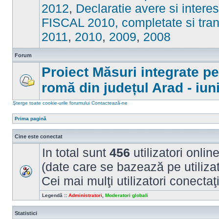
sunt
2012
,
Declaratie avere si intere
mesaje
necitite
FISCAL 2010, completate si tran
2011
,
2010
,
2009
,
2008
Forum
Proiect Măsuri integrate p
romă din județul Arad - iun
Nu
sunt
mesaje
Şterge toate cookie-urile forumului
Contactează-ne
necitite
Prima pagină
Cine este conectat
In total sunt
456
utilizatori online
(date care se bazează pe utilizato
Cei mai mulţi utilizatori conectaţ
Legendă ::
Administratori
,
Moderatori globali
Statistici