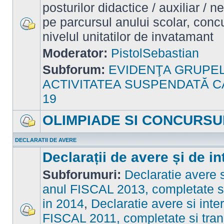
posturilor didactice / auxiliar / 
pe parcursul anului scolar, concu
nivelul unitatilor de invatamant
Nu
sunt
mesaje
Moderator:
PistolSebastian
necitite
Subforum:
EVIDENŢA GRUPE
ACTIVITATEA SUSPENDATĂ C
19
OLIMPIADE SI CONCURSU
Nu
sunt
DECLARATII DE AVERE
mesaje
necitite
Declarații de avere și de in
Subforumuri:
Declaratie avere s
anul FISCAL 2013, completate si
in 2014
,
Declaratie avere si inte
FISCAL 2011, completate si tran
Nu