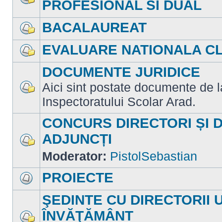
PROFESIONAL SI DUAL
Nu
sunt
mesaje
BACALAUREAT
necitite
Nu
sunt
EVALUARE NATIONALA CLA
mesaje
necitite
Nu
sunt
DOCUMENTE JURIDICE
mesaje
necitite
Aici sint postate documente de la 
Nu
Inspectoratului Scolar Arad.
sunt
mesaje
necitite
CONCURS DIRECTORI ȘI 
ADJUNCȚI
Nu
Moderator:
PistolSebastian
sunt
mesaje
necitite
PROIECTE
Nu
sunt
ŞEDINTE CU DIRECTORII 
mesaje
necitite
ÎNVĂŢĂMÂNT