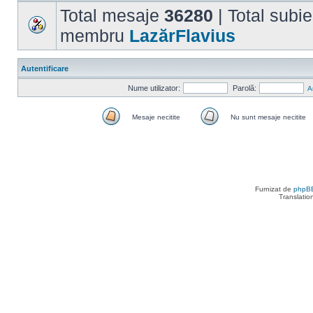
Total mesaje
36280
| Total subi
membru
LazărFlavius
Autentificare
Nume utilizator:
Parolă:
A
Mesaje necitite
Nu sunt mesaje necitite
Mesaje
Nu
necitite
sunt
mesaje
necitite
Furnizat de
phpB
Translatio