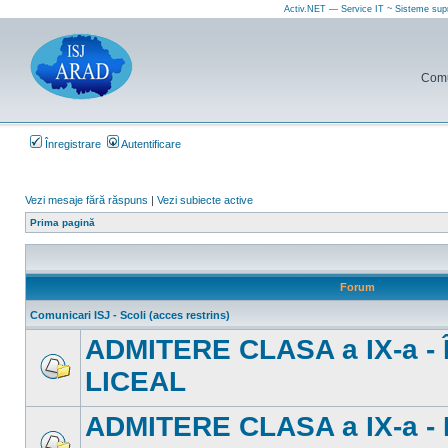
Activ.NET — Service IT ~ Sisteme sup
Comun
Înregistrare
Autentificare
Vezi mesaje fără răspuns
|
Vezi subiecte active
Prima pagină
Forum
Comunicari ISJ - Scoli (acces restrins)
ADMITERE CLASA a IX-a 
LICEAL
Nu
sunt
mesaje
ADMITERE CLASA a IX-a -
necitite