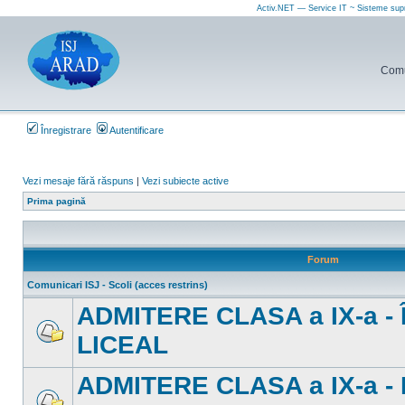
Activ.NET — Service IT ~ Sisteme sup
Comun
Înregistrare
Autentificare
Vezi mesaje fără răspuns
|
Vezi subiecte active
Prima pagină
Forum
Comunicari ISJ - Scoli (acces restrins)
ADMITERE CLASA a IX-a 
LICEAL
Nu
sunt
mesaje
ADMITERE CLASA a IX-a -
necitite