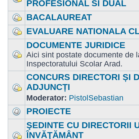
PROFESIONAL SI DUAL
Nu
sunt
mesaje
BACALAUREAT
necitite
Nu
sunt
EVALUARE NATIONALA CLA
mesaje
necitite
Nu
sunt
DOCUMENTE JURIDICE
mesaje
necitite
Aici sint postate documente de la 
Nu
Inspectoratului Scolar Arad.
sunt
mesaje
necitite
CONCURS DIRECTORI ȘI 
ADJUNCȚI
Nu
Moderator:
PistolSebastian
sunt
mesaje
necitite
PROIECTE
Nu
sunt
ŞEDINTE CU DIRECTORII 
mesaje
necitite
ÎNVĂŢĂMÂNT