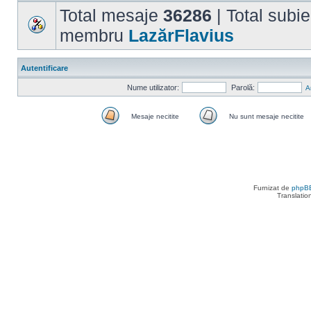
Total mesaje
36286
| Total subi
membru
LazărFlavius
Autentificare
Nume utilizator:
Parolă:
A
Mesaje necitite
Nu sunt mesaje necitite
Mesaje
Nu
necitite
sunt
mesaje
necitite
Furnizat de
phpB
Translatio