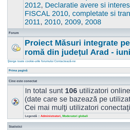
sunt
2012
,
Declaratie avere si intere
mesaje
necitite
FISCAL 2010, completate si tran
2011
,
2010
,
2009
,
2008
Forum
Proiect Măsuri integrate p
romă din județul Arad - iun
Nu
sunt
mesaje
Şterge toate cookie-urile forumului
Contactează-ne
necitite
Prima pagină
Cine este conectat
In total sunt
106
utilizatori online
(date care se bazează pe utilizato
Cei mai mulţi utilizatori conectaţ
Legendă ::
Administratori
,
Moderatori globali
Statistici