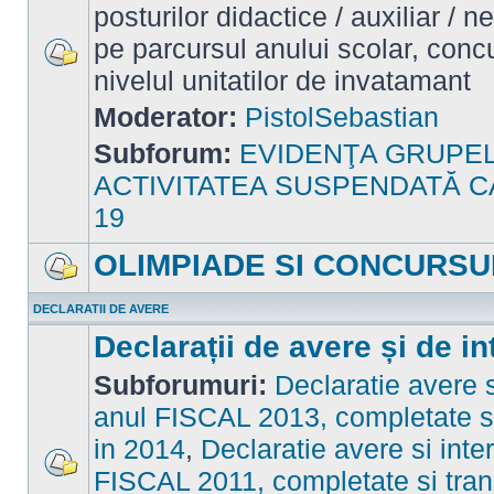
posturilor didactice / auxiliar / 
pe parcursul anului scolar, concu
nivelul unitatilor de invatamant
Nu
sunt
mesaje
Moderator:
PistolSebastian
necitite
Subforum:
EVIDENŢA GRUPE
ACTIVITATEA SUSPENDATĂ C
19
OLIMPIADE SI CONCURSU
Nu
sunt
DECLARATII DE AVERE
mesaje
necitite
Declarații de avere și de in
Subforumuri:
Declaratie avere s
anul FISCAL 2013, completate si
in 2014
,
Declaratie avere si inte
FISCAL 2011, completate si tran
Nu