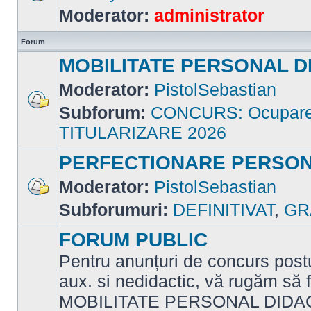
Nu
Moderator:
administrator
sunt
mesaje
necitite
Forum
MOBILITATE PERSONAL D
Moderator:
PistolSebastian
Subforum:
CONCURS: Ocupare p
Nu
sunt
TITULARIZARE 2026
mesaje
necitite
PERFECTIONARE PERSON
Moderator:
PistolSebastian
Nu
Subforumuri:
DEFINITIVAT
,
GR
sunt
mesaje
necitite
FORUM PUBLIC
Pentru anunțuri de concurs postu
aux. si nedidactic, vă rugăm să f
MOBILITATE PERSONAL DIDAC