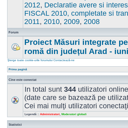
sunt
2012
,
Declaratie avere si intere
mesaje
necitite
FISCAL 2010, completate si tran
2011
,
2010
,
2009
,
2008
Forum
Proiect Măsuri integrate p
romă din județul Arad - iun
Nu
sunt
mesaje
Şterge toate cookie-urile forumului
Contactează-ne
necitite
Prima pagină
Cine este conectat
In total sunt
344
utilizatori online
(date care se bazează pe utilizato
Cei mai mulţi utilizatori conectaţ
Legendă ::
Administratori
,
Moderatori globali
Statistici