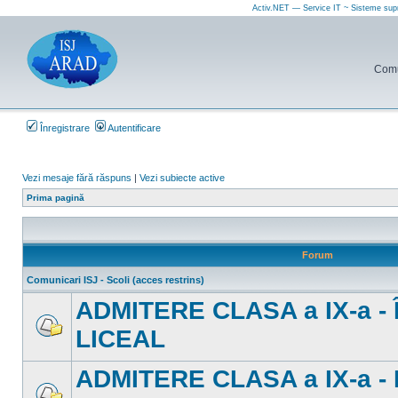
Activ.NET — Service IT ~ Sisteme sup
Comun
Înregistrare
Autentificare
Vezi mesaje fără răspuns
|
Vezi subiecte active
Prima pagină
Forum
Comunicari ISJ - Scoli (acces restrins)
ADMITERE CLASA a IX-a 
LICEAL
Nu
sunt
mesaje
ADMITERE CLASA a IX-a -
necitite