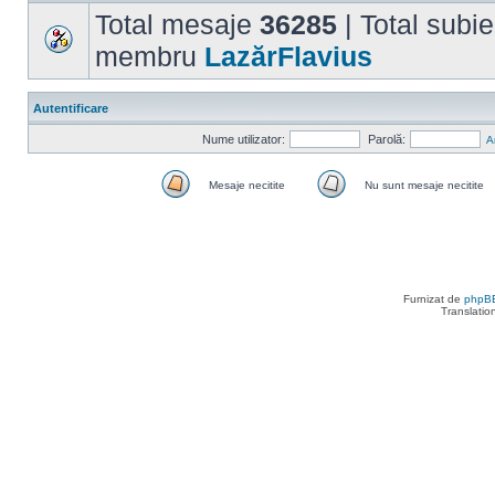
Total mesaje
36285
| Total subi
membru
LazărFlavius
Autentificare
Nume utilizator:
Parolă:
A
Mesaje necitite
Nu sunt mesaje necitite
Mesaje
Nu
necitite
sunt
mesaje
necitite
Furnizat de
phpB
Translatio