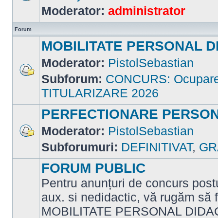
Nu
Moderator:
administrator
sunt
mesaje
necitite
Forum
MOBILITATE PERSONAL D
Moderator:
PistolSebastian
Subforum:
CONCURS: Ocupare p
Nu
sunt
TITULARIZARE 2026
mesaje
necitite
PERFECTIONARE PERSON
Moderator:
PistolSebastian
Nu
Subforumuri:
DEFINITIVAT
,
GR
sunt
mesaje
necitite
FORUM PUBLIC
Pentru anunțuri de concurs postu
aux. si nedidactic, vă rugăm să f
MOBILITATE PERSONAL DIDAC