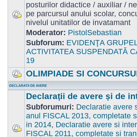
posturilor didactice / auxiliar / 
pe parcursul anului scolar, concu
nivelul unitatilor de invatamant
Nu
sunt
mesaje
Moderator:
PistolSebastian
necitite
Subforum:
EVIDENŢA GRUPE
ACTIVITATEA SUSPENDATĂ C
19
OLIMPIADE SI CONCURSU
Nu
sunt
DECLARATII DE AVERE
mesaje
necitite
Declarații de avere și de in
Subforumuri:
Declaratie avere s
anul FISCAL 2013, completate si
in 2014
,
Declaratie avere si inte
FISCAL 2011, completate si tran
Nu