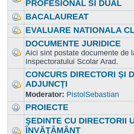
PROFESIONAL SI DUAL
Nu
sunt
mesaje
BACALAUREAT
necitite
Nu
sunt
EVALUARE NATIONALA CLA
mesaje
necitite
Nu
sunt
DOCUMENTE JURIDICE
mesaje
necitite
Aici sint postate documente de la 
Nu
Inspectoratului Scolar Arad.
sunt
mesaje
necitite
CONCURS DIRECTORI ȘI 
ADJUNCȚI
Nu
Moderator:
PistolSebastian
sunt
mesaje
necitite
PROIECTE
Nu
sunt
ŞEDINTE CU DIRECTORII 
mesaje
necitite
ÎNVĂŢĂMÂNT