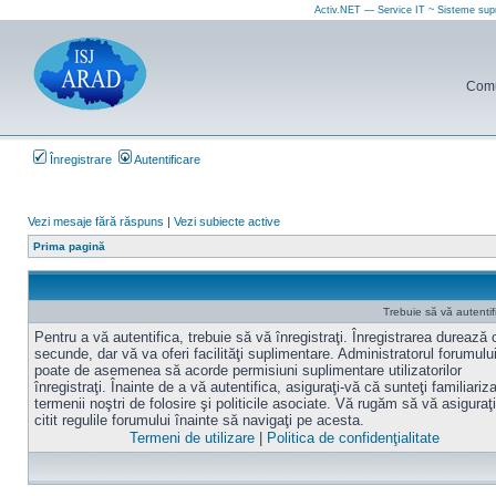
Activ.NET — Service IT ~ Sisteme sup
Comun
Înregistrare
Autentificare
Vezi mesaje fără răspuns
|
Vezi subiecte active
Prima pagină
Trebuie să vă autentif
Pentru a vă autentifica, trebuie să vă înregistraţi. Înregistrarea durează
secunde, dar vă va oferi facilităţi suplimentare. Administratorul forumulu
poate de asemenea să acorde permisiuni suplimentare utilizatorilor
înregistraţi. Înainte de a vă autentifica, asiguraţi-vă că sunteţi familiariz
termenii noştri de folosire şi politicile asociate. Vă rugăm să vă asiguraţi
citit regulile forumului înainte să navigaţi pe acesta.
Termeni de utilizare
|
Politica de confidenţialitate