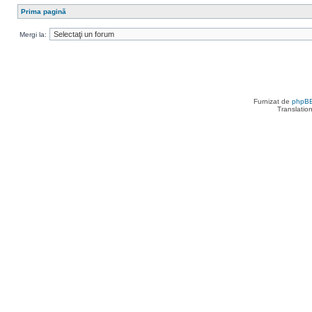
Prima pagină
Mergi la:
Furnizat de
phpB
Translatio