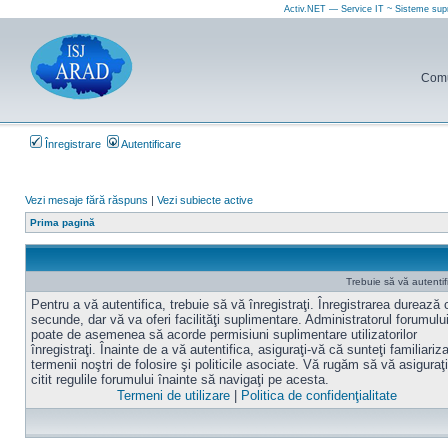
Activ.NET — Service IT ~ Sisteme sup
Comun
Înregistrare
Autentificare
Vezi mesaje fără răspuns
|
Vezi subiecte active
Prima pagină
Trebuie să vă autentif
Pentru a vă autentifica, trebuie să vă înregistraţi. Înregistrarea durează
secunde, dar vă va oferi facilităţi suplimentare. Administratorul forumulu
poate de asemenea să acorde permisiuni suplimentare utilizatorilor
înregistraţi. Înainte de a vă autentifica, asiguraţi-vă că sunteţi familiariz
termenii noştri de folosire şi politicile asociate. Vă rugăm să vă asiguraţi
citit regulile forumului înainte să navigaţi pe acesta.
Termeni de utilizare
|
Politica de confidenţialitate