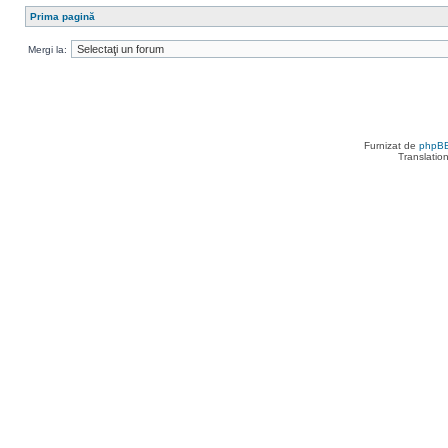
Prima pagină
Mergi la:
Furnizat de
phpB
Translatio