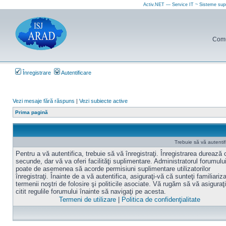
Activ.NET — Service IT ~ Sisteme sup
Comun
Înregistrare
Autentificare
Vezi mesaje fără răspuns
|
Vezi subiecte active
Prima pagină
Trebuie să vă autentif
Pentru a vă autentifica, trebuie să vă înregistraţi. Înregistrarea durează
secunde, dar vă va oferi facilităţi suplimentare. Administratorul forumulu
poate de asemenea să acorde permisiuni suplimentare utilizatorilor
înregistraţi. Înainte de a vă autentifica, asiguraţi-vă că sunteţi familiariz
termenii noştri de folosire şi politicile asociate. Vă rugăm să vă asiguraţi
citit regulile forumului înainte să navigaţi pe acesta.
Termeni de utilizare
|
Politica de confidenţialitate