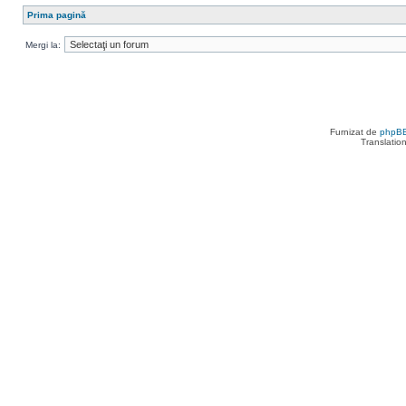
Prima pagină
Mergi la:
Furnizat de
phpB
Translatio