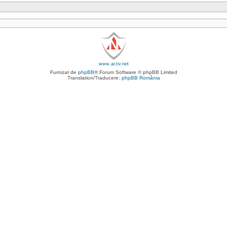
www.activ.net
Furnizat de
phpBB
® Forum Software © phpBB Limited
Translation/Traducere:
phpBB România