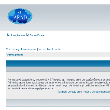
Înregistrare
Autentificare
Vezi mesaje fără răspuns
|
Vezi subiecte active
Prima pagină
Pentru a vă autentifica, trebuie să vă înregistraţi. Înregistrarea durează câteva secunde,
Administratorul forumului poate de asemenea să acorde permisiuni suplimentare utilizatori
asiguraţi-vă că sunteţi familiarizat cu termenii noştri de folosire şi politicile asociate. Vă
forumului înainte să navigaţi pe acesta.
Termeni de utilizare
|
Politica de confidenţiali