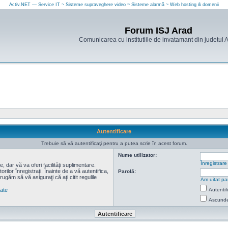
Activ.NET — Service IT ~ Sisteme supraveghere video ~ Sisteme alarmă ~ Web hosting & domenii
Forum ISJ Arad
Comunicarea cu institutiile de invatamant din judetul 
Autentificare
Trebuie să vă autentificaţi pentru a putea scrie în acest forum.
Nume utilizator:
Înregistrare
 dar vă va oferi facilităţi suplimentare.
lor înregistraţi. Înainte de a vă autentifica,
Parolă:
 rugăm să vă asiguraţi că aţi citit regulile
Am uitat pa
tate
Autentif
Ascunde