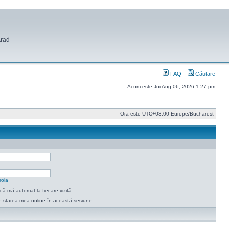
Arad
FAQ
Căutare
Acum este Joi Aug 06, 2026 1:27 pm
Ora este UTC+03:00 Europe/Bucharest
rola
ică-mă automat la fiecare vizită
 starea mea online în această sesiune