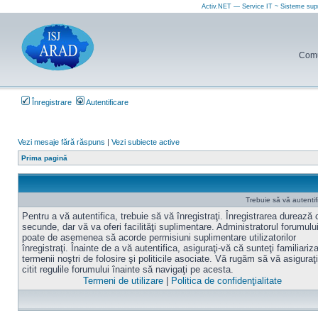
Activ.NET — Service IT ~ Sisteme sup
Comun
Înregistrare
Autentificare
Vezi mesaje fără răspuns
|
Vezi subiecte active
Prima pagină
Trebuie să vă autentif
Pentru a vă autentifica, trebuie să vă înregistraţi. Înregistrarea durează
secunde, dar vă va oferi facilităţi suplimentare. Administratorul forumulu
poate de asemenea să acorde permisiuni suplimentare utilizatorilor
înregistraţi. Înainte de a vă autentifica, asiguraţi-vă că sunteţi familiariz
termenii noştri de folosire şi politicile asociate. Vă rugăm să vă asiguraţi
citit regulile forumului înainte să navigaţi pe acesta.
Termeni de utilizare
|
Politica de confidenţialitate