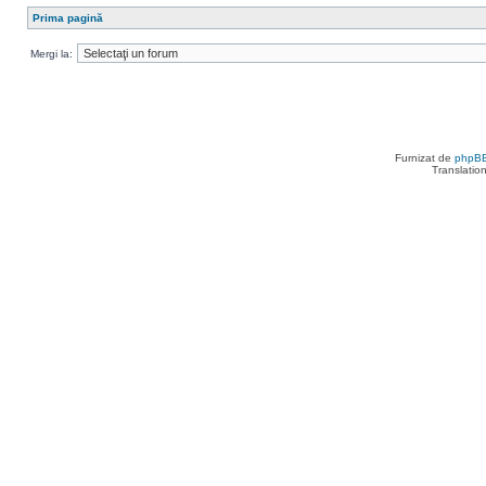
Prima pagină
Mergi la:
Furnizat de
phpB
Translatio