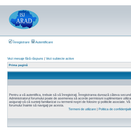
Înregistrare
Autentificare
Vezi mesaje fără răspuns
|
Vezi subiecte active
Prima pagină
Pentru a vă autentifica, trebuie să vă înregistraţi. Înregistrarea durează câteva secunde,
Administratorul forumului poate de asemenea să acorde permisiuni suplimentare utilizatori
asiguraţi-vă că sunteţi familiarizat cu termenii noştri de folosire şi politicile asociate. Vă
forumului înainte să navigaţi pe acesta.
Termeni de utilizare
|
Politica de confidenţiali