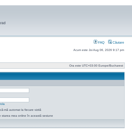
Arad
FAQ
Căutare
Acum este Joi Aug 06, 2026 9:17 pm
Ora este UTC+03:00 Europe/Bucharest
rola
ică-mă automat la fiecare vizită
 starea mea online în această sesiune