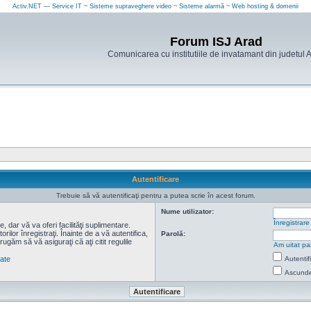
Activ.NET — Service IT ~ Sisteme supraveghere video ~ Sisteme alarmă ~ Web hosting & domenii
Forum ISJ Arad
Comunicarea cu institutiile de invatamant din judetul 
Autentificare
Trebuie să vă autentificaţi pentru a putea scrie în acest forum.
Nume utilizator:
Înregistrare
 dar vă va oferi facilităţi suplimentare.
lor înregistraţi. Înainte de a vă autentifica,
Parolă:
 rugăm să vă asiguraţi că aţi citit regulile
Am uitat pa
tate
Autentif
Ascunde