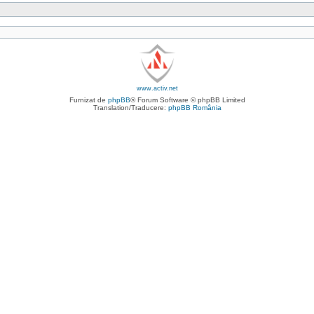
www.activ.net
Furnizat de
phpBB
® Forum Software © phpBB Limited
Translation/Traducere:
phpBB România