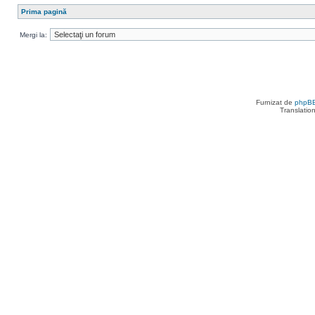
Prima pagină
Mergi la:
Furnizat de
phpB
Translatio