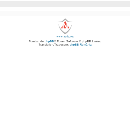
www.activ.net
Furnizat de
phpBB
® Forum Software © phpBB Limited
Translation/Traducere:
phpBB România