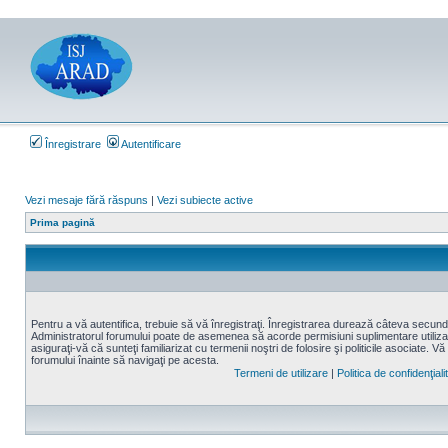
Înregistrare
Autentificare
Vezi mesaje fără răspuns
|
Vezi subiecte active
Prima pagină
Pentru a vă autentifica, trebuie să vă înregistraţi. Înregistrarea durează câteva secunde,
Administratorul forumului poate de asemenea să acorde permisiuni suplimentare utilizatori
asiguraţi-vă că sunteţi familiarizat cu termenii noştri de folosire şi politicile asociate. Vă
forumului înainte să navigaţi pe acesta.
Termeni de utilizare
|
Politica de confidenţiali