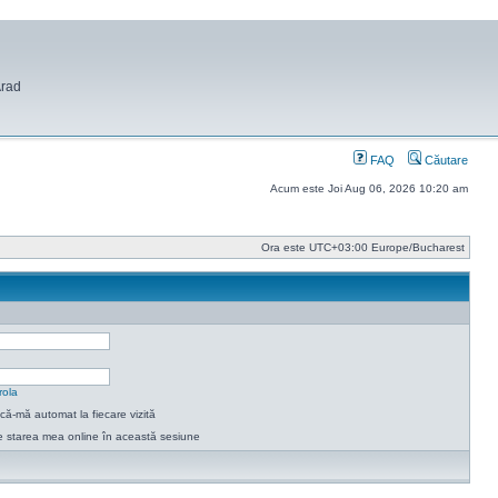
Arad
FAQ
Căutare
Acum este Joi Aug 06, 2026 10:20 am
Ora este UTC+03:00 Europe/Bucharest
rola
ică-mă automat la fiecare vizită
 starea mea online în această sesiune