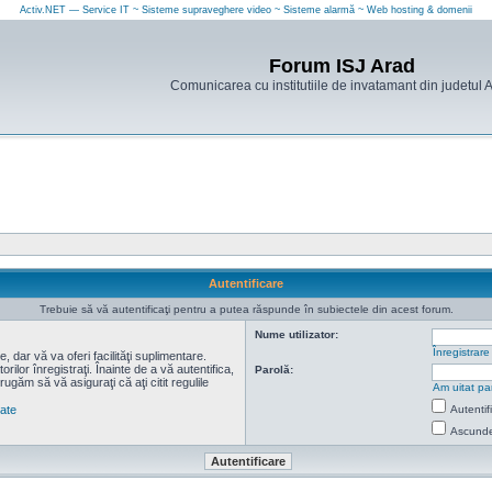
Activ.NET — Service IT ~ Sisteme supraveghere video ~ Sisteme alarmă ~ Web hosting & domenii
Forum ISJ Arad
Comunicarea cu institutiile de invatamant din judetul 
Autentificare
Trebuie să vă autentificaţi pentru a putea răspunde în subiectele din acest forum.
Nume utilizator:
Înregistrare
 dar vă va oferi facilităţi suplimentare.
lor înregistraţi. Înainte de a vă autentifica,
Parolă:
 rugăm să vă asiguraţi că aţi citit regulile
Am uitat pa
tate
Autentif
Ascunde