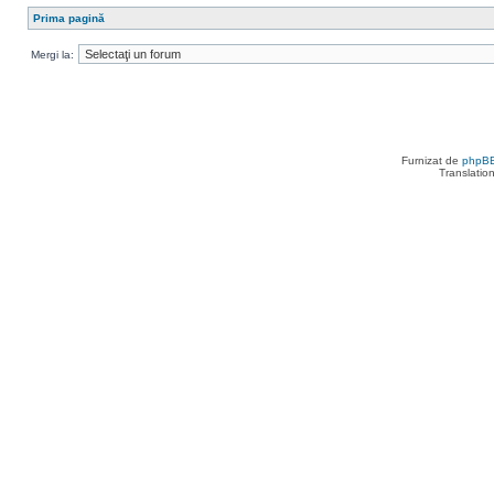
Prima pagină
Mergi la:
Furnizat de
phpB
Translatio