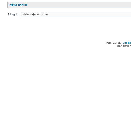
Prima pagină
Mergi la:
Furnizat de
phpB
Translatio