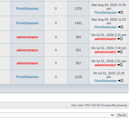
Vezi
ultimul
Mar Aug 04, 2026 11:05
mesaj
PistolSebastian
0
1376
am
PistolSebastian
Vezi
ultimul
Mar Aug 04, 2026 11:03
mesaj
PistolSebastian
0
1491
am
PistolSebastian
Vezi
ultimul
Vin Iul 31, 2026 3:15 pm
administrator
0
384
mesaj
administrator
Vezi
ultimul
Vin Iul 31, 2026 2:30 pm
mesaj
administrator
0
251
administrator
Vezi
ultimul
Vin Iul 31, 2026 2:01 pm
mesaj
administrator
0
357
administrator
Vezi
ultimul
Vin Iul 31, 2026 12:28
mesaj
PistolSebastian
0
1225
pm
PistolSebastian
Vezi
ultimul
mesaj
Ora este UTC+03:00 Europe/Bucharest