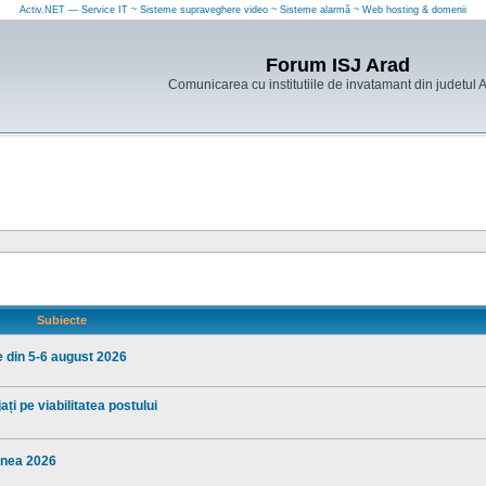
Activ.NET — Service IT ~ Sisteme supraveghere video ~ Sisteme alarmă ~ Web hosting & domenii
Forum ISJ Arad
Comunicarea cu institutiile de invatamant din judetul 
Subiecte
e din 5-6 august 2026
ți pe viabilitatea postului
iunea 2026