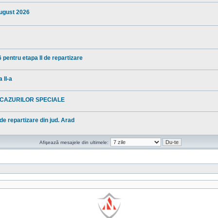
august 2026
 pentru etapa II de repartizare
 II-a
 CAZURILOR SPECIALE
 de repartizare din jud. Arad
Afişează mesajele din ultimele: