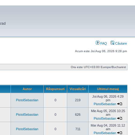
Arad
FAQ
Căutare
Acum este Joi Aug 06, 2026 9:28 pm
Ora este UTC+03:00 Europe/Bucharest
Autor
Răspunsuri
Vizualizări
Ultimul mesaj
Joi Aug 06, 2026 4:29
PistolSebastian
0
219
pm
PistolSebastian
Vezi
ultimul
Mie Aug 05, 2026 10:25
mesaj
PistolSebastian
0
626
am
PistolSebastian
Vezi
ultimul
Mar Aug 04, 2026 11:12
mesaj
PistolSebastian
0
711
am
PistolSebastian