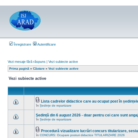
Înregistrare
Autentificare
Vezi mesaje fără răspuns
|
Vezi subiecte active
Prima pagină
»
Căutare
»
Vezi subiecte active
Vezi subiecte active
Lista cadrelor didactice care au ocupat post în ședințel
Fişier(e)
în
Ședințe de repartizare
Nu
ataşat(e)
sunt
mesaje
Ședință din 6 august 2026 - doar pentru cei care sunt angaja
necitite
în
Ședințe de repartizare
noi
Nu
în
sunt
acest
mesaje
subiect.
Procedură vizualizare lucrări concurs titularizare, ses
necitite
Fişier(e)
noi
în
CONCURS: Ocupare posturi didactice TITULARIZARE 2026
Nu
ataşat(e)