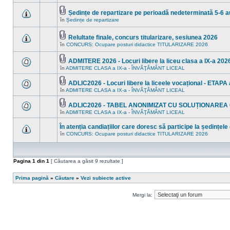
în
sunt
acest
mesaje
subiect.
Ședințe de repartizare pe perioadă nedeterminată 5-6 
necitite
Fişier(e)
noi
în
Ședințe de repartizare
Nu
ataşat(e)
în
sunt
acest
mesaje
subiect.
Relultate finale, concurs titularizare, sesiunea 2026
necitite
Fişier(e)
noi
în
CONCURS: Ocupare posturi didactice TITULARIZARE 2026
Nu
ataşat(e)
în
sunt
acest
mesaje
ADMITERE 2026 - Locuri libere la liceu clasa a IX-a 2026
subiect.
necitite
Fişier(e)
în
ADMITERE CLASA a IX-a - ÎNVĂŢĂMÂNT LICEAL
noi
Nu
ataşat(e)
în
sunt
acest
mesaje
ADLIC2026 - Locuri libere la liceele vocațional - ETAPA a
subiect.
necitite
Fişier(e)
în
ADMITERE CLASA a IX-a - ÎNVĂŢĂMÂNT LICEAL
Nu
noi
ataşat(e)
sunt
în
mesaje
acest
ADLIC2026 - TABEL ANONIMIZAT CU SOLUȚIONAREA
necitite
subiect.
Fişier(e)
în
ADMITERE CLASA a IX-a - ÎNVĂŢĂMÂNT LICEAL
Nu
noi
ataşat(e)
sunt
în
mesaje
acest
În atenția candiațiilor care doresc să participe la ședințele
necitite
subiect.
în
CONCURS: Ocupare posturi didactice TITULARIZARE 2026
noi
Nu
în
sunt
acest
mesaje
subiect.
necitite
noi
Pagina
1
din
1
[ Căutarea a găsit 9 rezultate ]
în
acest
subiect.
Prima pagină
»
Căutare
»
Vezi subiecte active
Mergi la: