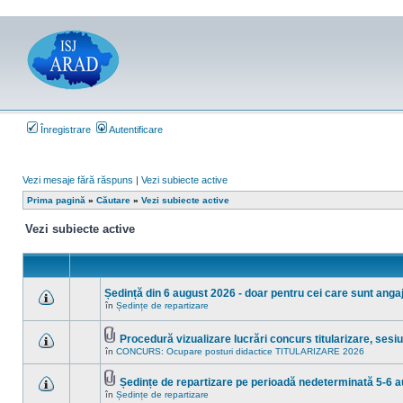
Înregistrare
Autentificare
Vezi mesaje fără răspuns
|
Vezi subiecte active
Prima pagină
»
Căutare
»
Vezi subiecte active
Vezi subiecte active
Ședință din 6 august 2026 - doar pentru cei care sunt angaja
în
Ședințe de repartizare
Nu
sunt
mesaje
Procedură vizualizare lucrări concurs titularizare, ses
necitite
Fişier(e)
noi
în
CONCURS: Ocupare posturi didactice TITULARIZARE 2026
Nu
ataşat(e)
în
sunt
acest
mesaje
subiect.
Ședințe de repartizare pe perioadă nedeterminată 5-6 
necitite
Fişier(e)
noi
în
Ședințe de repartizare
Nu
ataşat(e)