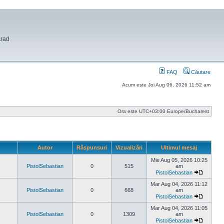
Arad
FAQ
Căutare
Acum este Joi Aug 06, 2026 11:52 am
Ora este UTC+03:00 Europe/Bucharest
Autor
Răspunsuri
Vizualizări
Ultimul mesaj
Mie Aug 05, 2026 10:25
PistolSebastian
0
515
am
PistolSebastian
Vezi
ultimul
Mar Aug 04, 2026 11:12
mesaj
PistolSebastian
0
668
am
PistolSebastian
Vezi
ultimul
Mar Aug 04, 2026 11:05
mesaj
PistolSebastian
0
1309
am
PistolSebastian