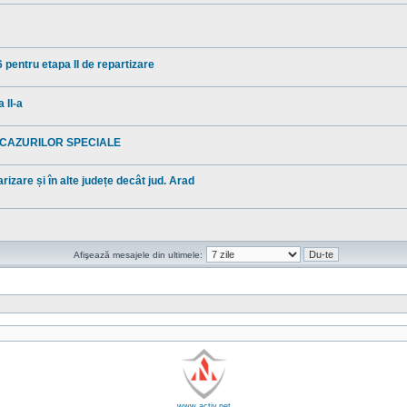
 pentru etapa II de repartizare
 II-a
 CAZURILOR SPECIALE
rizare și în alte județe decât jud. Arad
Afişează mesajele din ultimele:
www.activ.net