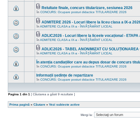
în
sunt
acest
mesaje
subiect.
Relultate finale, concurs titularizare, sesiunea 2026
necitite
Fişier(e)
noi
în
CONCURS: Ocupare posturi didactice TITULARIZARE 2026
Nu
ataşat(e)
în
sunt
acest
mesaje
ADMITERE 2026 - Locuri libere la liceu clasa a IX-a 2026
subiect.
necitite
Fişier(e)
în
ADMITERE CLASA a IX-a - ÎNVĂŢĂMÂNT LICEAL
noi
Nu
ataşat(e)
în
sunt
acest
mesaje
ADLIC2026 - Locuri libere la liceele vocațional - ETAPA a
subiect.
necitite
Fişier(e)
în
ADMITERE CLASA a IX-a - ÎNVĂŢĂMÂNT LICEAL
Nu
noi
ataşat(e)
sunt
în
mesaje
acest
ADLIC2026 - TABEL ANONIMIZAT CU SOLUȚIONAREA
necitite
subiect.
Fişier(e)
în
ADMITERE CLASA a IX-a - ÎNVĂŢĂMÂNT LICEAL
Nu
noi
ataşat(e)
sunt
în
mesaje
acest
În atenția candiațiilor care au depus dosar de concurs titula
necitite
subiect.
în
CONCURS: Ocupare posturi didactice TITULARIZARE 2026
noi
Nu
în
sunt
acest
Informații ședințe de repartizare
mesaje
subiect.
necitite
în
CONCURS: Ocupare posturi didactice TITULARIZARE 2026
Nu
noi
sunt
în
mesaje
acest
necitite
subiect.
Pagina
1
din
1
[ Căutarea a găsit 9 rezultate ]
noi
în
acest
Prima pagină
»
Căutare
»
Vezi subiecte active
subiect.
Mergi la: