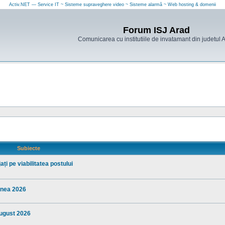
Activ.NET — Service IT ~ Sisteme supraveghere video ~ Sisteme alarmă ~ Web hosting & domenii
Forum ISJ Arad
Comunicarea cu institutiile de invatamant din judetul 
Subiecte
ți pe viabilitatea postului
iunea 2026
august 2026