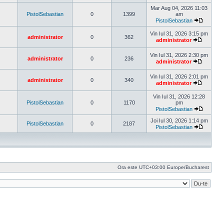
Vezi
ultimul
Mar Aug 04, 2026 11:03
mesaj
PistolSebastian
0
1399
am
PistolSebastian
Vezi
ultimul
Vin Iul 31, 2026 3:15 pm
administrator
0
362
mesaj
administrator
Vezi
ultimul
Vin Iul 31, 2026 2:30 pm
mesaj
administrator
0
236
administrator
Vezi
ultimul
Vin Iul 31, 2026 2:01 pm
mesaj
administrator
0
340
administrator
Vezi
ultimul
Vin Iul 31, 2026 12:28
mesaj
PistolSebastian
0
1170
pm
PistolSebastian
Vezi
ultimul
Joi Iul 30, 2026 1:14 pm
PistolSebastian
0
2187
mesaj
PistolSebastian
Vezi
ultimul
mesaj
Ora este UTC+03:00 Europe/Bucharest