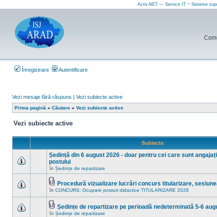
Activ.NET — Service IT ~ Sisteme sup
Comun
Înregistrare
Autentificare
Vezi mesaje fără răspuns
|
Vezi subiecte active
Prima pagină
»
Căutare
»
Vezi subiecte active
Vezi subiecte active
Subiecte
Ședință din 6 august 2026 - doar pentru cei care sunt angajați 
postului
Nu
în
Ședințe de repartizare
sunt
mesaje
Procedură vizualizare lucrări concurs titularizare, sesiun
necitite
Fişier(e)
noi
în
CONCURS: Ocupare posturi didactice TITULARIZARE 2026
Nu
ataşat(e)
în
sunt
acest
mesaje
subiect.
Ședințe de repartizare pe perioadă nedeterminată 5-6 aug
necitite
Fişier(e)
noi
în
Ședințe de repartizare
Nu
ataşat(e)