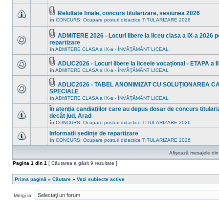
în
sunt
acest
mesaje
subiect.
Relultate finale, concurs titularizare, sesiunea 2026
necitite
Fişier(e)
noi
în
CONCURS: Ocupare posturi didactice TITULARIZARE 2026
Nu
ataşat(e)
în
sunt
acest
mesaje
ADMITERE 2026 - Locuri libere la liceu clasa a IX-a 2026 pe
subiect.
necitite
Fişier(e)
repartizare
noi
ataşat(e)
Nu
în
în
ADMITERE CLASA a IX-a - ÎNVĂŢĂMÂNT LICEAL
sunt
acest
mesaje
subiect.
ADLIC2026 - Locuri libere la liceele vocațional - ETAPA a II
necitite
Fişier(e)
noi
în
ADMITERE CLASA a IX-a - ÎNVĂŢĂMÂNT LICEAL
Nu
ataşat(e)
în
sunt
acest
mesaje
ADLIC2026 - TABEL ANONIMIZAT CU SOLUȚIONAREA C
subiect.
necitite
Fişier(e)
SPECIALE
noi
ataşat(e)
Nu
în
ADMITERE CLASA a IX-a - ÎNVĂŢĂMÂNT LICEAL
în
sunt
acest
mesaje
În atenția candiațiilor care au depus dosar de concurs titulariz
subiect.
necitite
decât jud. Arad
noi
Nu
în
CONCURS: Ocupare posturi didactice TITULARIZARE 2026
în
sunt
acest
mesaje
Informații ședințe de repartizare
subiect.
necitite
în
CONCURS: Ocupare posturi didactice TITULARIZARE 2026
Nu
noi
sunt
în
Afişează mesajele din 
mesaje
acest
necitite
subiect.
Pagina
1
din
1
[ Căutarea a găsit 9 rezultate ]
noi
în
acest
Prima pagină
»
Căutare
»
Vezi subiecte active
subiect.
Mergi la: