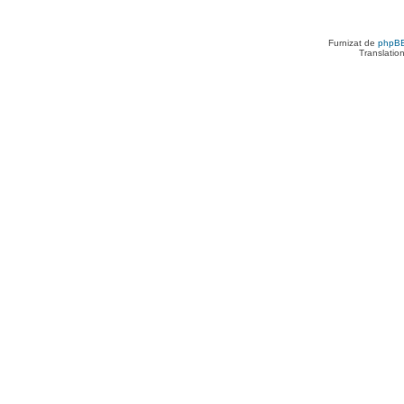
Furnizat de
phpB
Translatio