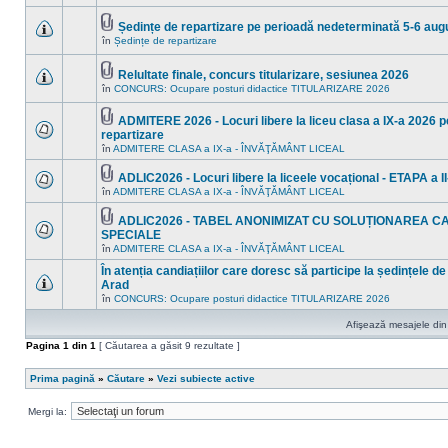
în
sunt
acest
mesaje
subiect.
Ședințe de repartizare pe perioadă nedeterminată 5-6 aug
necitite
Fişier(e)
noi
în
Ședințe de repartizare
Nu
ataşat(e)
în
sunt
acest
mesaje
subiect.
Relultate finale, concurs titularizare, sesiunea 2026
necitite
Fişier(e)
noi
în
CONCURS: Ocupare posturi didactice TITULARIZARE 2026
Nu
ataşat(e)
în
sunt
acest
mesaje
ADMITERE 2026 - Locuri libere la liceu clasa a IX-a 2026 pe
subiect.
necitite
Fişier(e)
repartizare
noi
ataşat(e)
Nu
în
în
ADMITERE CLASA a IX-a - ÎNVĂŢĂMÂNT LICEAL
sunt
acest
mesaje
subiect.
ADLIC2026 - Locuri libere la liceele vocațional - ETAPA a II
necitite
Fişier(e)
noi
în
ADMITERE CLASA a IX-a - ÎNVĂŢĂMÂNT LICEAL
Nu
ataşat(e)
în
sunt
acest
mesaje
ADLIC2026 - TABEL ANONIMIZAT CU SOLUȚIONAREA C
subiect.
necitite
Fişier(e)
SPECIALE
noi
ataşat(e)
Nu
în
ADMITERE CLASA a IX-a - ÎNVĂŢĂMÂNT LICEAL
în
sunt
acest
mesaje
În atenția candiațiilor care doresc să participe la ședințele de
subiect.
necitite
Arad
noi
Nu
în
CONCURS: Ocupare posturi didactice TITULARIZARE 2026
în
sunt
acest
mesaje
subiect.
Afişează mesajele din 
necitite
noi
Pagina
1
din
1
[ Căutarea a găsit 9 rezultate ]
în
acest
subiect.
Prima pagină
»
Căutare
»
Vezi subiecte active
Mergi la: