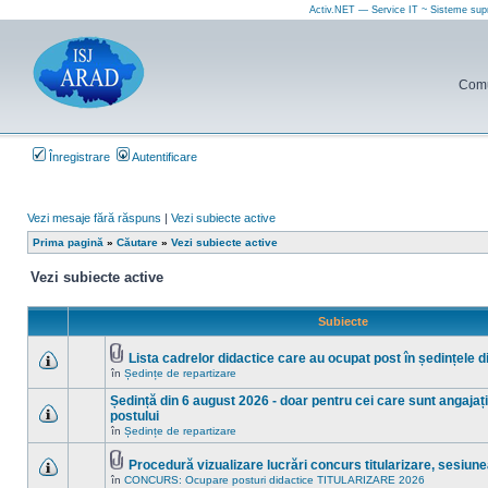
Activ.NET — Service IT ~ Sisteme sup
Comun
Înregistrare
Autentificare
Vezi mesaje fără răspuns
|
Vezi subiecte active
Prima pagină
»
Căutare
»
Vezi subiecte active
Vezi subiecte active
Subiecte
Lista cadrelor didactice care au ocupat post în ședințele 
Fişier(e)
în
Ședințe de repartizare
Nu
ataşat(e)
sunt
Ședință din 6 august 2026 - doar pentru cei care sunt angajați 
mesaje
necitite
postului
noi
Nu
în
Ședințe de repartizare
în
sunt
acest
mesaje
subiect.
Procedură vizualizare lucrări concurs titularizare, sesiun
necitite
Fişier(e)
noi
în
CONCURS: Ocupare posturi didactice TITULARIZARE 2026
Nu
ataşat(e)