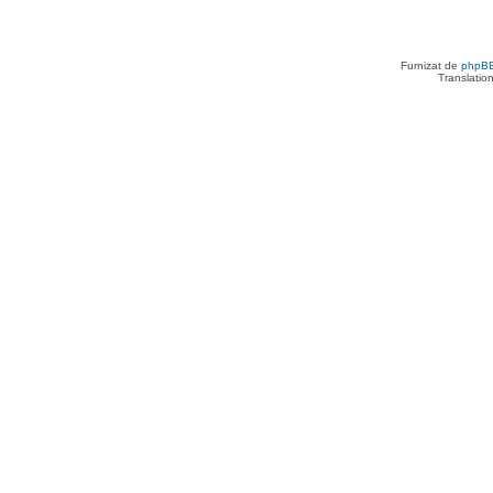
Furnizat de
phpB
Translatio