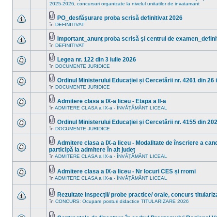
noi
ataşat(e)
Nu
2025-2026, concursuri organizate la nivelul unitatilor de invatamant
în
sunt
acest
mesaje
PO_desfășurare proba scrisă definitivat 2026
subiect.
necitite
Fişier(e)
noi
în
DEFINITIVAT
Nu
ataşat(e)
în
sunt
acest
mesaje
Important_anunț proba scrisă și centrul de examen_defini
subiect.
necitite
Fişier(e)
în
DEFINITIVAT
Nu
noi
ataşat(e)
sunt
în
mesaje
acest
Legea nr. 122 din 3 iulie 2026
necitite
subiect.
Fişier(e)
în
DOCUMENTE JURIDICE
Nu
noi
ataşat(e)
sunt
în
mesaje
acest
Ordinul Ministerului Educației și Cercetării nr. 4261 din 26
necitite
subiect.
Fişier(e)
în
DOCUMENTE JURIDICE
Nu
noi
ataşat(e)
sunt
în
mesaje
acest
Admitere clasa a IX-a liceu - Etapa a II-a
necitite
subiect.
Fişier(e)
în
ADMITERE CLASA a IX-a - ÎNVĂŢĂMÂNT LICEAL
Nu
noi
ataşat(e)
sunt
în
mesaje
acest
Ordinul Ministerului Educației și Cercetării nr. 4155 din 20
necitite
subiect.
Fişier(e)
în
DOCUMENTE JURIDICE
Nu
noi
ataşat(e)
sunt
în
mesaje
acest
Admitere clasa a IX-a liceu - Modalitate de înscriere a cand
necitite
subiect.
Fişier(e)
participă la admitere în alt județ
noi
ataşat(e)
Nu
în
ADMITERE CLASA a IX-a - ÎNVĂŢĂMÂNT LICEAL
în
sunt
acest
mesaje
subiect.
necitite
Admitere clasa a IX-a liceu - Nr locuri CES și rromi
noi
Fişier(e)
în
ADMITERE CLASA a IX-a - ÎNVĂŢĂMÂNT LICEAL
Nu
în
ataşat(e)
sunt
acest
mesaje
subiect.
Rezultate inspecții/ probe practice/ orale, concurs titulari
necitite
Fişier(e)
noi
în
CONCURS: Ocupare posturi didactice TITULARIZARE 2026
Nu
ataşat(e)
în
sunt
acest
mesaje
subiect.