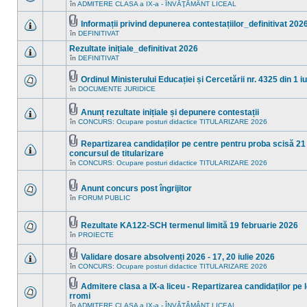
Fişier(e)
în
ADMITERE CLASA a IX-a - ÎNVĂŢĂMÂNT LICEAL
noi
Nu
ataşat(e)
în
sunt
acest
mesaje
Informații privind depunerea contestațiilor_definitivat 202
subiect.
necitite
Fişier(e)
în
DEFINITIVAT
Nu
noi
ataşat(e)
sunt
în
Rezultate inițiale_definitivat 2026
mesaje
acest
necitite
în
DEFINITIVAT
subiect.
Nu
noi
sunt
în
mesaje
Ordinul Ministerului Educației și Cercetării nr. 4325 din 1 i
acest
necitite
Fişier(e)
subiect.
în
DOCUMENTE JURIDICE
Nu
noi
ataşat(e)
sunt
în
mesaje
acest
Anunț rezultate inițiale și depunere contestații
necitite
subiect.
Fişier(e)
noi
în
CONCURS: Ocupare posturi didactice TITULARIZARE 2026
Nu
ataşat(e)
în
sunt
acest
mesaje
Repartizarea candidaților pe centre pentru proba scisă 21 
subiect.
necitite
Fişier(e)
concursul de titularizare
noi
ataşat(e)
Nu
în
în
CONCURS: Ocupare posturi didactice TITULARIZARE 2026
sunt
acest
mesaje
subiect.
necitite
Anunt concurs post îngrijitor
noi
Fişier(e)
în
în
FORUM PUBLIC
Nu
ataşat(e)
acest
sunt
subiect.
mesaje
necitite
Rezultate KA122-SCH termenul limită 19 februarie 2026
noi
Fişier(e)
în
PROIECTE
Nu
în
ataşat(e)
sunt
acest
mesaje
subiect.
Validare dosare absolvenți 2026 - 17, 20 iulie 2026
necitite
Fişier(e)
în
CONCURS: Ocupare posturi didactice TITULARIZARE 2026
noi
Nu
ataşat(e)
în
sunt
acest
mesaje
Admitere clasa a IX-a liceu - Repartizarea candidaților pe 
subiect.
necitite
Fişier(e)
rromi
noi
ataşat(e)
Nu
în
ADMITERE CLASA a IX-a - ÎNVĂŢĂMÂNT LICEAL
în