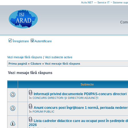
Activ.NET — Service IT ~ Sisteme sup
Comun
Înregistrare
Autentificare
Vezi mesaje fără răspuns
|
Vezi subiecte active
Prima pagină
»
Căutare
»
Vezi mesaje fără răspuns
Vezi mesaje fără răspuns
Subiecte
Informații privind documentele PDI/PAS-concurs directori
Fişier(e)
în
CONCURS DIRECTORI ȘI DIRECTORI ADJUNCȚI
Nu
ataşat(e)
sunt
mesaje
Anunt concurs post îngrijitoare 1 normă, perioada nedete
necitite
Fişier(e)
noi
în
FORUM PUBLIC
Nu
ataşat(e)
în
sunt
acest
mesaje
Lista cadrelor didactice care au ocupat post în ședințele d
subiect.
necitite
Fişier(e)
2026
noi
ataşat(e)
Nu