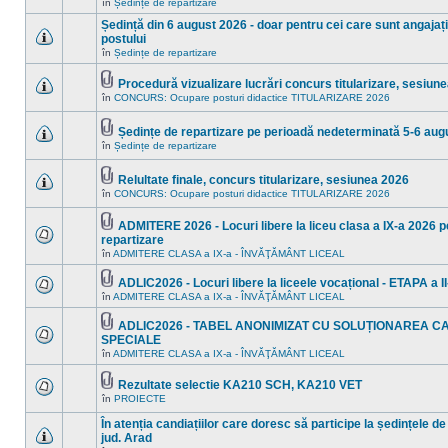
în
în
Ședințe de repartizare
sunt
acest
mesaje
subiect.
Ședință din 6 august 2026 - doar pentru cei care sunt angajați 
necitite
postului
noi
Nu
în
Ședințe de repartizare
în
sunt
acest
mesaje
subiect.
Procedură vizualizare lucrări concurs titularizare, sesiun
necitite
Fişier(e)
noi
în
CONCURS: Ocupare posturi didactice TITULARIZARE 2026
Nu
ataşat(e)
în
sunt
acest
mesaje
subiect.
Ședințe de repartizare pe perioadă nedeterminată 5-6 aug
necitite
Fişier(e)
noi
în
Ședințe de repartizare
Nu
ataşat(e)
în
sunt
acest
mesaje
subiect.
Relultate finale, concurs titularizare, sesiunea 2026
necitite
Fişier(e)
noi
în
CONCURS: Ocupare posturi didactice TITULARIZARE 2026
Nu
ataşat(e)
în
sunt
acest
mesaje
ADMITERE 2026 - Locuri libere la liceu clasa a IX-a 2026 pe
subiect.
necitite
Fişier(e)
repartizare
noi
ataşat(e)
Nu
în
în
ADMITERE CLASA a IX-a - ÎNVĂŢĂMÂNT LICEAL
sunt
acest
mesaje
subiect.
ADLIC2026 - Locuri libere la liceele vocațional - ETAPA a II
necitite
Fişier(e)
noi
în
ADMITERE CLASA a IX-a - ÎNVĂŢĂMÂNT LICEAL
Nu
ataşat(e)
în
sunt
acest
mesaje
ADLIC2026 - TABEL ANONIMIZAT CU SOLUȚIONAREA C
subiect.
necitite
Fişier(e)
SPECIALE
noi
ataşat(e)
Nu
în
ADMITERE CLASA a IX-a - ÎNVĂŢĂMÂNT LICEAL
în
sunt
acest
mesaje
subiect.
necitite
Rezultate selectie KA210 SCH, KA210 VET
noi
Fişier(e)
în
PROIECTE
Nu
în
ataşat(e)
sunt
acest
În atenția candiațiilor care doresc să participe la ședințele de
mesaje
subiect.
necitite
jud. Arad
noi