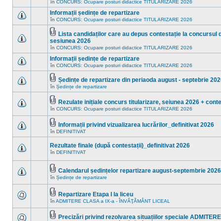
Nu
în
CONCURS: Ocupare posturi didactice TITULARIZARE 2026
în
sunt
acest
mesaje
Informații ședințe de repartizare
subiect.
necitite
în
CONCURS: Ocupare posturi didactice TITULARIZARE 2026
Nu
noi
sunt
în
mesaje
Lista candidaților care au depus contestație la concursul de
acest
necitite
Fişier(e)
subiect.
sesiunea 2026
noi
ataşat(e)
Nu
în
CONCURS: Ocupare posturi didactice TITULARIZARE 2026
în
sunt
acest
mesaje
Informații ședințe de repartizare
subiect.
necitite
în
CONCURS: Ocupare posturi didactice TITULARIZARE 2026
noi
Nu
în
sunt
acest
mesaje
Ședințe de repartizare din periaoda august - septebrie 20
subiect.
necitite
Fişier(e)
în
Ședințe de repartizare
Nu
noi
ataşat(e)
sunt
în
mesaje
acest
Rezulate inițiale concurs titularizare, seiunea 2026 + conte
necitite
subiect.
Fişier(e)
în
CONCURS: Ocupare posturi didactice TITULARIZARE 2026
noi
Nu
ataşat(e)
în
sunt
acest
mesaje
Informații privind vizualizarea lucrărilor_definitivat 2026
subiect.
necitite
Fişier(e)
în
DEFINITIVAT
noi
Nu
ataşat(e)
în
sunt
acest
mesaje
Rezultate finale (după contestații)_definitivat 2026
subiect.
necitite
în
DEFINITIVAT
noi
Nu
în
sunt
acest
mesaje
Calendarul ședințelor repartizare august-septembrie 2026
subiect.
necitite
Fişier(e)
noi
în
Ședințe de repartizare
Nu
ataşat(e)
în
sunt
acest
mesaje
subiect.
Repartizare Etapa I la liceu
necitite
Fişier(e)
noi
în
ADMITERE CLASA a IX-a - ÎNVĂŢĂMÂNT LICEAL
Nu
ataşat(e)
în
sunt
acest
mesaje
Precizări privind rezolvarea situațiilor speciale ADMITE
subiect.
necitite