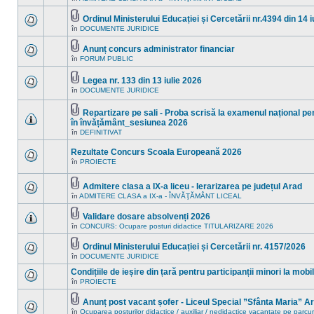
sunt
acest
mesaje
subiect.
Ordinul Ministerului Educației și Cercetării nr.4394 din 14 i
necitite
Fişier(e)
noi
în
DOCUMENTE JURIDICE
Nu
ataşat(e)
în
sunt
acest
mesaje
Anunț concurs administrator financiar
subiect.
necitite
Fişier(e)
în
FORUM PUBLIC
Nu
noi
ataşat(e)
sunt
în
mesaje
acest
Legea nr. 133 din 13 iulie 2026
necitite
subiect.
Fişier(e)
în
DOCUMENTE JURIDICE
noi
Nu
ataşat(e)
în
sunt
acest
mesaje
Repartizare pe sali - Proba scrisă la examenul național pen
subiect.
necitite
Fişier(e)
în învățământ_sesiunea 2026
noi
ataşat(e)
Nu
în
în
DEFINITIVAT
sunt
acest
mesaje
subiect.
Rezultate Concurs Scoala Europeană 2026
necitite
noi
în
PROIECTE
Nu
în
sunt
acest
mesaje
subiect.
Admitere clasa a IX-a liceu - Ierarizarea pe județul Arad
necitite
Fişier(e)
în
ADMITERE CLASA a IX-a - ÎNVĂŢĂMÂNT LICEAL
noi
Nu
ataşat(e)
în
sunt
acest
mesaje
Validare dosare absolvenți 2026
subiect.
necitite
Fişier(e)
în
CONCURS: Ocupare posturi didactice TITULARIZARE 2026
Nu
noi
ataşat(e)
sunt
în
mesaje
acest
Ordinul Ministerului Educației și Cercetării nr. 4157/2026
necitite
subiect.
Fişier(e)
în
DOCUMENTE JURIDICE
Nu
noi
ataşat(e)
sunt
în
Condițiile de ieșire din țară pentru participanții minori la mob
mesaje
acest
necitite
în
PROIECTE
subiect.
Nu
noi
sunt
în
mesaje
Anunț post vacant șofer - Liceul Special ”Sfânta Maria” A
acest
necitite
Fişier(e)
în
Ocuparea posturilor didactice / auxiliar / nedidactice vacantate pe parcur
subiect.