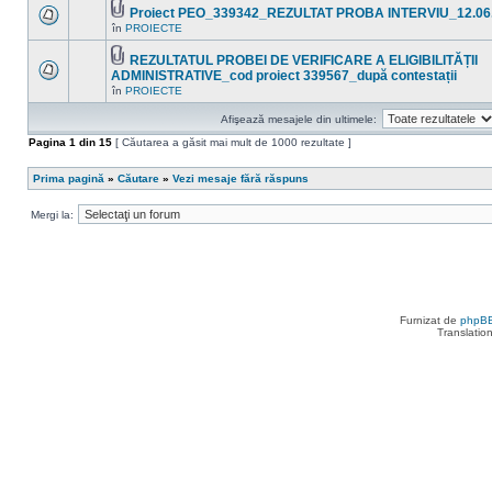
mesaje
Proiect PEO_339342_REZULTAT PROBA INTERVIU_12.06
necitite
Fişier(e)
noi
în
PROIECTE
Nu
ataşat(e)
în
sunt
acest
mesaje
REZULTATUL PROBEI DE VERIFICARE A ELIGIBILITĂȚII
subiect.
necitite
Fişier(e)
ADMINISTRATIVE_cod proiect 339567_după contestații
noi
ataşat(e)
Nu
în
PROIECTE
în
sunt
acest
mesaje
subiect.
Afişează mesajele din ultimele:
necitite
noi
Pagina
1
din
15
[ Căutarea a găsit mai mult de 1000 rezultate ]
în
acest
subiect.
Prima pagină
»
Căutare
»
Vezi mesaje fără răspuns
Mergi la:
Furnizat de
phpB
Translatio