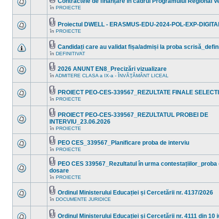
Contractele de finanțare în cadrul Programului Regional 
necitite
Fişier(e)
noi
în
PROIECTE
Nu
ataşat(e)
în
sunt
acest
mesaje
subiect.
Proiectul DWELL - ERASMUS-EDU-2024-POL-EXP-DIGITA
necitite
Fişier(e)
noi
în
PROIECTE
Nu
ataşat(e)
în
sunt
acest
mesaje
Candidați care au validat fișa/admiși la proba scrisă_defin
subiect.
necitite
Fişier(e)
în
DEFINITIVAT
noi
Nu
ataşat(e)
în
sunt
acest
mesaje
2026 ANUNT EN8_Precizări vizualizare
subiect.
necitite
Fişier(e)
în
ADMITERE CLASA a IX-a - ÎNVĂŢĂMÂNT LICEAL
noi
Nu
ataşat(e)
în
sunt
acest
mesaje
PROIECT PEO-CES-339567_REZULTATE FINALE SELECTI
subiect.
necitite
Fişier(e)
noi
în
PROIECTE
Nu
ataşat(e)
în
sunt
acest
mesaje
PROIECT PEO-CES-339567_REZULTATUL PROBEI DE
subiect.
necitite
Fişier(e)
INTERVIU_23.06.2026
noi
ataşat(e)
Nu
în
în
PROIECTE
sunt
acest
mesaje
subiect.
PEO CES_339567_Planificare proba de interviu
necitite
Fişier(e)
noi
în
PROIECTE
Nu
ataşat(e)
în
sunt
acest
mesaje
PEO CES 339567_Rezultatul în urma contestațiilor_proba 
subiect.
necitite
Fişier(e)
dosare
noi
ataşat(e)
Nu
în
PROIECTE
în
sunt
acest
mesaje
subiect.
necitite
Ordinul Ministerului Educației și Cercetării nr. 4137/2026
noi
Fişier(e)
în
DOCUMENTE JURIDICE
Nu
în
ataşat(e)
sunt
acest
mesaje
subiect.
Ordinul Ministerului Educației și Cercetării nr. 4111 din 10 
necitite