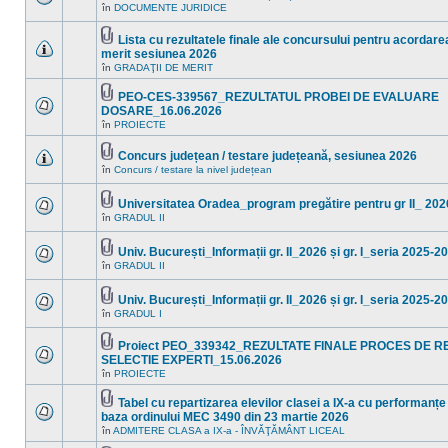
Fişier(e)
noi
în
DOCUMENTE JURIDICE
Nu
ataşat(e)
în
sunt
acest
mesaje
Lista cu rezultatele finale ale concursului pentru acordarea
subiect.
necitite
Fişier(e)
merit sesiunea 2026
noi
ataşat(e)
Nu
în
în
GRADAŢII DE MERIT
sunt
acest
mesaje
subiect.
PEO-CES-339567_REZULTATUL PROBEI DE EVALUARE
necitite
Fişier(e)
noi
DOSARE_16.06.2026
ataşat(e)
în
Nu
în
PROIECTE
acest
sunt
subiect.
mesaje
necitite
Concurs județean / testare județeană, sesiunea 2026
noi
Fişier(e)
în
Concurs / testare la nivel județean
Nu
în
ataşat(e)
sunt
acest
mesaje
subiect.
Universitatea Oradea_program pregătire pentru gr II_ 202
necitite
Fişier(e)
noi
în
GRADUL II
Nu
ataşat(e)
în
sunt
acest
mesaje
subiect.
Univ. București_Informații gr. II_2026 și gr. I_seria 2025-2
necitite
Fişier(e)
noi
în
GRADUL II
Nu
ataşat(e)
în
sunt
acest
mesaje
subiect.
Univ. București_Informații gr. II_2026 și gr. I_seria 2025-2
necitite
Fişier(e)
noi
în
GRADUL I
Nu
ataşat(e)
în
sunt
acest
mesaje
Proiect PEO_339342_REZULTATE FINALE PROCES DE R
subiect.
necitite
Fişier(e)
SELECTIE EXPERTI_15.06.2026
noi
ataşat(e)
Nu
în
în
PROIECTE
sunt
acest
mesaje
subiect.
Tabel cu repartizarea elevilor clasei a IX-a cu performanțe
necitite
Fişier(e)
noi
baza ordinului MEC 3490 din 23 martie 2026
ataşat(e)
în
Nu
în
ADMITERE CLASA a IX-a - ÎNVĂŢĂMÂNT LICEAL
acest
sunt
subiect.