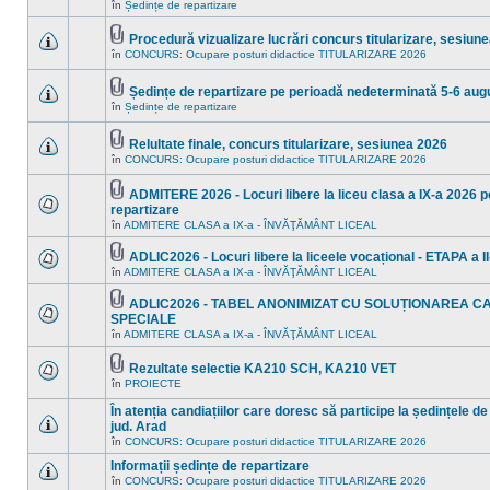
Nu
în
Ședințe de repartizare
în
sunt
acest
mesaje
subiect.
Procedură vizualizare lucrări concurs titularizare, sesiun
necitite
Fişier(e)
noi
în
CONCURS: Ocupare posturi didactice TITULARIZARE 2026
Nu
ataşat(e)
în
sunt
acest
mesaje
subiect.
Ședințe de repartizare pe perioadă nedeterminată 5-6 aug
necitite
Fişier(e)
noi
în
Ședințe de repartizare
Nu
ataşat(e)
în
sunt
acest
mesaje
subiect.
Relultate finale, concurs titularizare, sesiunea 2026
necitite
Fişier(e)
noi
în
CONCURS: Ocupare posturi didactice TITULARIZARE 2026
Nu
ataşat(e)
în
sunt
acest
mesaje
ADMITERE 2026 - Locuri libere la liceu clasa a IX-a 2026 pe
subiect.
necitite
Fişier(e)
repartizare
noi
ataşat(e)
Nu
în
în
ADMITERE CLASA a IX-a - ÎNVĂŢĂMÂNT LICEAL
sunt
acest
mesaje
subiect.
ADLIC2026 - Locuri libere la liceele vocațional - ETAPA a II
necitite
Fişier(e)
noi
în
ADMITERE CLASA a IX-a - ÎNVĂŢĂMÂNT LICEAL
Nu
ataşat(e)
în
sunt
acest
mesaje
ADLIC2026 - TABEL ANONIMIZAT CU SOLUȚIONAREA C
subiect.
necitite
Fişier(e)
SPECIALE
noi
ataşat(e)
Nu
în
ADMITERE CLASA a IX-a - ÎNVĂŢĂMÂNT LICEAL
în
sunt
acest
mesaje
subiect.
necitite
Rezultate selectie KA210 SCH, KA210 VET
noi
Fişier(e)
în
PROIECTE
Nu
în
ataşat(e)
sunt
acest
În atenția candiațiilor care doresc să participe la ședințele de
mesaje
subiect.
necitite
jud. Arad
noi
Nu
în
CONCURS: Ocupare posturi didactice TITULARIZARE 2026
în
sunt
acest
mesaje
Informații ședințe de repartizare
subiect.
necitite
în
CONCURS: Ocupare posturi didactice TITULARIZARE 2026
Nu
noi