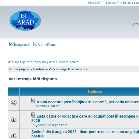
Activ.NET — Service IT ~ Sisteme sup
Comun
Înregistrare
Autentificare
Vezi mesaje fără răspuns
|
Vezi subiecte active
Prima pagină
»
Căutare
»
Vezi mesaje fără răspuns
Vezi mesaje fără răspuns
Subiecte
Anunt concurs post îngrijitoare 1 normă, perioada nedete
Fişier(e)
în
FORUM PUBLIC
Nu
ataşat(e)
sunt
mesaje
Lista cadrelor didactice care au ocupat post în ședințele d
necitite
Fişier(e)
2026
noi
ataşat(e)
Nu
în
în
Ședințe de repartizare
sunt
acest
mesaje
subiect.
Ședință din 6 august 2026 - doar pentru cei care sunt angajați 
necitite
postului
noi