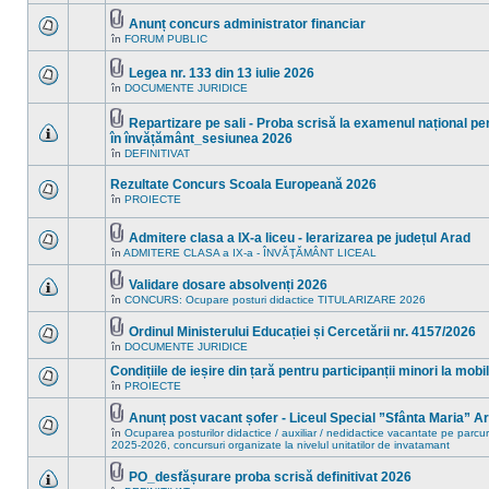
în
sunt
acest
mesaje
Anunț concurs administrator financiar
subiect.
necitite
Fişier(e)
în
FORUM PUBLIC
Nu
noi
ataşat(e)
sunt
în
mesaje
acest
Legea nr. 133 din 13 iulie 2026
necitite
subiect.
Fişier(e)
în
DOCUMENTE JURIDICE
noi
Nu
ataşat(e)
în
sunt
acest
mesaje
Repartizare pe sali - Proba scrisă la examenul național pen
subiect.
necitite
Fişier(e)
în învățământ_sesiunea 2026
noi
ataşat(e)
Nu
în
în
DEFINITIVAT
sunt
acest
mesaje
subiect.
Rezultate Concurs Scoala Europeană 2026
necitite
noi
în
PROIECTE
Nu
în
sunt
acest
mesaje
subiect.
Admitere clasa a IX-a liceu - Ierarizarea pe județul Arad
necitite
Fişier(e)
în
ADMITERE CLASA a IX-a - ÎNVĂŢĂMÂNT LICEAL
noi
Nu
ataşat(e)
în
sunt
acest
mesaje
Validare dosare absolvenți 2026
subiect.
necitite
Fişier(e)
în
CONCURS: Ocupare posturi didactice TITULARIZARE 2026
Nu
noi
ataşat(e)
sunt
în
mesaje
acest
Ordinul Ministerului Educației și Cercetării nr. 4157/2026
necitite
subiect.
Fişier(e)
în
DOCUMENTE JURIDICE
Nu
noi
ataşat(e)
sunt
în
Condițiile de ieșire din țară pentru participanții minori la mob
mesaje
acest
necitite
în
PROIECTE
subiect.
Nu
noi
sunt
în
mesaje
Anunț post vacant șofer - Liceul Special ”Sfânta Maria” A
acest
necitite
Fişier(e)
în
Ocuparea posturilor didactice / auxiliar / nedidactice vacantate pe parcur
subiect.
noi
ataşat(e)
Nu
2025-2026, concursuri organizate la nivelul unitatilor de invatamant
în
sunt
acest
mesaje
PO_desfășurare proba scrisă definitivat 2026
subiect.
necitite
Fişier(e)