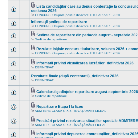
sunt
în
mesaje
Lista candidaților care au depus contestație la concursul de
acest
necitite
Fişier(e)
subiect.
sesiunea 2026
noi
ataşat(e)
Nu
în
CONCURS: Ocupare posturi didactice TITULARIZARE 2026
în
sunt
acest
mesaje
Informații ședințe de repartizare
subiect.
necitite
în
CONCURS: Ocupare posturi didactice TITULARIZARE 2026
noi
Nu
în
sunt
acest
mesaje
Ședințe de repartizare din periaoda august - septebrie 20
subiect.
necitite
Fişier(e)
în
Ședințe de repartizare
Nu
noi
ataşat(e)
sunt
în
mesaje
acest
Rezulate inițiale concurs titularizare, seiunea 2026 + conte
necitite
subiect.
Fişier(e)
în
CONCURS: Ocupare posturi didactice TITULARIZARE 2026
noi
Nu
ataşat(e)
în
sunt
acest
mesaje
Informații privind vizualizarea lucrărilor_definitivat 2026
subiect.
necitite
Fişier(e)
în
DEFINITIVAT
noi
Nu
ataşat(e)
în
sunt
acest
mesaje
Rezultate finale (după contestații)_definitivat 2026
subiect.
necitite
în
DEFINITIVAT
noi
Nu
în
sunt
acest
mesaje
Calendarul ședințelor repartizare august-septembrie 2026
subiect.
necitite
Fişier(e)
noi
în
Ședințe de repartizare
Nu
ataşat(e)
în
sunt
acest
mesaje
subiect.
Repartizare Etapa I la liceu
necitite
Fişier(e)
noi
în
ADMITERE CLASA a IX-a - ÎNVĂŢĂMÂNT LICEAL
Nu
ataşat(e)
în
sunt
acest
mesaje
Precizări privind rezolvarea situațiilor speciale ADMITE
subiect.
necitite
Fişier(e)
în
ADMITERE CLASA a IX-a - ÎNVĂŢĂMÂNT LICEAL
noi
Nu
ataşat(e)
în
sunt
acest
mesaje
Informații privind depunerea contestațiilor_definitivat 202
subiect.
necitite
Fişier(e)