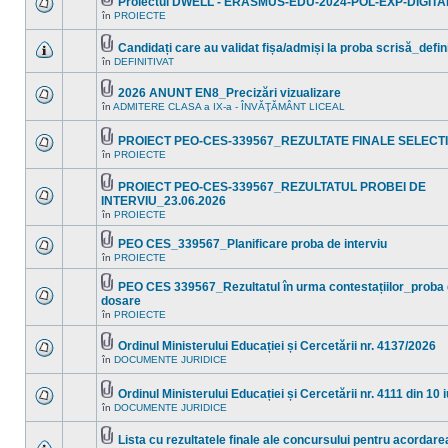
Proiectul DWELL - ERASMUS-EDU-2024-POL-EXP-DIGITA
necitite
Fişier(e)
noi
în
PROIECTE
Nu
ataşat(e)
în
sunt
acest
mesaje
Candidați care au validat fișa/admiși la proba scrisă_defin
subiect.
necitite
Fişier(e)
în
DEFINITIVAT
noi
Nu
ataşat(e)
în
sunt
acest
mesaje
2026 ANUNT EN8_Precizări vizualizare
subiect.
necitite
Fişier(e)
în
ADMITERE CLASA a IX-a - ÎNVĂŢĂMÂNT LICEAL
noi
Nu
ataşat(e)
în
sunt
acest
mesaje
PROIECT PEO-CES-339567_REZULTATE FINALE SELECTI
subiect.
necitite
Fişier(e)
noi
în
PROIECTE
Nu
ataşat(e)
în
sunt
acest
mesaje
PROIECT PEO-CES-339567_REZULTATUL PROBEI DE
subiect.
necitite
Fişier(e)
INTERVIU_23.06.2026
noi
ataşat(e)
Nu
în
în
PROIECTE
sunt
acest
mesaje
subiect.
PEO CES_339567_Planificare proba de interviu
necitite
Fişier(e)
noi
în
PROIECTE
Nu
ataşat(e)
în
sunt
acest
mesaje
PEO CES 339567_Rezultatul în urma contestațiilor_proba 
subiect.
necitite
Fişier(e)
dosare
noi
ataşat(e)
Nu
în
PROIECTE
în
sunt
acest
mesaje
subiect.
necitite
Ordinul Ministerului Educației și Cercetării nr. 4137/2026
noi
Fişier(e)
în
DOCUMENTE JURIDICE
Nu
în
ataşat(e)
sunt
acest
mesaje
subiect.
Ordinul Ministerului Educației și Cercetării nr. 4111 din 10 
necitite
Fişier(e)
noi
în
DOCUMENTE JURIDICE
Nu
ataşat(e)
în
sunt
acest
mesaje
Lista cu rezultatele finale ale concursului pentru acordarea
subiect.
necitite