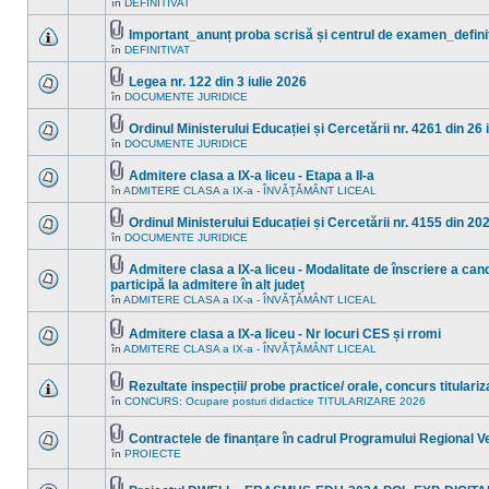
noi
în
DEFINITIVAT
Nu
ataşat(e)
în
sunt
acest
mesaje
Important_anunț proba scrisă și centrul de examen_defini
subiect.
necitite
Fişier(e)
în
DEFINITIVAT
Nu
noi
ataşat(e)
sunt
în
mesaje
acest
Legea nr. 122 din 3 iulie 2026
necitite
subiect.
Fişier(e)
în
DOCUMENTE JURIDICE
Nu
noi
ataşat(e)
sunt
în
mesaje
acest
Ordinul Ministerului Educației și Cercetării nr. 4261 din 26
necitite
subiect.
Fişier(e)
în
DOCUMENTE JURIDICE
Nu
noi
ataşat(e)
sunt
în
mesaje
acest
Admitere clasa a IX-a liceu - Etapa a II-a
necitite
subiect.
Fişier(e)
în
ADMITERE CLASA a IX-a - ÎNVĂŢĂMÂNT LICEAL
Nu
noi
ataşat(e)
sunt
în
mesaje
acest
Ordinul Ministerului Educației și Cercetării nr. 4155 din 20
necitite
subiect.
Fişier(e)
în
DOCUMENTE JURIDICE
Nu
noi
ataşat(e)
sunt
în
mesaje
acest
Admitere clasa a IX-a liceu - Modalitate de înscriere a cand
necitite
subiect.
Fişier(e)
participă la admitere în alt județ
noi
ataşat(e)
Nu
în
ADMITERE CLASA a IX-a - ÎNVĂŢĂMÂNT LICEAL
în
sunt
acest
mesaje
subiect.
necitite
Admitere clasa a IX-a liceu - Nr locuri CES și rromi
noi
Fişier(e)
în
ADMITERE CLASA a IX-a - ÎNVĂŢĂMÂNT LICEAL
Nu
în
ataşat(e)
sunt
acest
mesaje
subiect.
Rezultate inspecții/ probe practice/ orale, concurs titulari
necitite
Fişier(e)
noi
în
CONCURS: Ocupare posturi didactice TITULARIZARE 2026
Nu
ataşat(e)
în
sunt
acest
mesaje
subiect.
Contractele de finanțare în cadrul Programului Regional 
necitite
Fişier(e)
noi
în
PROIECTE
Nu
ataşat(e)
în
sunt
acest
mesaje
subiect.