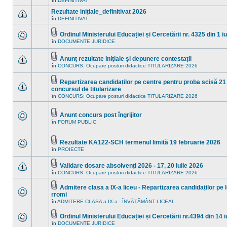
în
DEFINITIVAT
Nu
noi
ataşat(e)
sunt
în
Rezultate inițiale_definitivat 2026
mesaje
acest
necitite
în
DEFINITIVAT
subiect.
Nu
noi
sunt
în
mesaje
Ordinul Ministerului Educației și Cercetării nr. 4325 din 1 i
acest
necitite
Fişier(e)
subiect.
în
DOCUMENTE JURIDICE
Nu
noi
ataşat(e)
sunt
în
mesaje
acest
Anunț rezultate inițiale și depunere contestații
necitite
subiect.
Fişier(e)
noi
în
CONCURS: Ocupare posturi didactice TITULARIZARE 2026
Nu
ataşat(e)
în
sunt
acest
mesaje
Repartizarea candidaților pe centre pentru proba scisă 21 
subiect.
necitite
Fişier(e)
concursul de titularizare
noi
ataşat(e)
Nu
în
în
CONCURS: Ocupare posturi didactice TITULARIZARE 2026
sunt
acest
mesaje
subiect.
necitite
Anunt concurs post îngrijitor
noi
Fişier(e)
în
în
FORUM PUBLIC
Nu
ataşat(e)
acest
sunt
subiect.
mesaje
necitite
Rezultate KA122-SCH termenul limită 19 februarie 2026
noi
Fişier(e)
în
PROIECTE
Nu
în
ataşat(e)
sunt
acest
mesaje
subiect.
Validare dosare absolvenți 2026 - 17, 20 iulie 2026
necitite
Fişier(e)
în
CONCURS: Ocupare posturi didactice TITULARIZARE 2026
noi
Nu
ataşat(e)
în
sunt
acest
mesaje
Admitere clasa a IX-a liceu - Repartizarea candidaților pe 
subiect.
necitite
Fişier(e)
rromi
noi
ataşat(e)
Nu
în
ADMITERE CLASA a IX-a - ÎNVĂŢĂMÂNT LICEAL
în
sunt
acest
mesaje
subiect.
Ordinul Ministerului Educației și Cercetării nr.4394 din 14 i
necitite
Fişier(e)
noi
în
DOCUMENTE JURIDICE
Nu
ataşat(e)