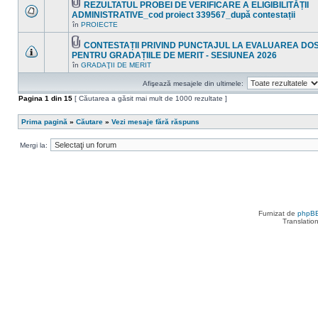
mesaje
REZULTATUL PROBEI DE VERIFICARE A ELIGIBILITĂȚII
subiect.
necitite
Fişier(e)
ADMINISTRATIVE_cod proiect 339567_după contestații
noi
ataşat(e)
Nu
în
PROIECTE
în
sunt
acest
mesaje
subiect.
CONTESTAȚII PRIVIND PUNCTAJUL LA EVALUAREA D
necitite
Fişier(e)
noi
PENTRU GRADAȚIILE DE MERIT - SESIUNEA 2026
ataşat(e)
în
Nu
în
GRADAŢII DE MERIT
acest
sunt
subiect.
mesaje
Afişează mesajele din ultimele:
necitite
noi
Pagina
1
din
15
[ Căutarea a găsit mai mult de 1000 rezultate ]
în
acest
subiect.
Prima pagină
»
Căutare
»
Vezi mesaje fără răspuns
Mergi la:
Furnizat de
phpB
Translatio