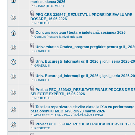
Fişier(e)
merit sesiunea 2026
noi
ataşat(e)
Nu
în
în
GRADAŢII DE MERIT
sunt
acest
mesaje
subiect.
PEO-CES-339567_REZULTATUL PROBEI DE EVALUARE
necitite
Fişier(e)
noi
DOSARE_16.06.2026
ataşat(e)
în
Nu
în
PROIECTE
acest
sunt
subiect.
mesaje
necitite
Concurs județean / testare județeană, sesiunea 2026
noi
Fişier(e)
în
Concurs / testare la nivel județean
Nu
în
ataşat(e)
sunt
acest
mesaje
subiect.
Universitatea Oradea_program pregătire pentru gr II_ 202
necitite
Fişier(e)
noi
în
GRADUL II
Nu
ataşat(e)
în
sunt
acest
mesaje
subiect.
Univ. București_Informații gr. II_2026 și gr. I_seria 2025-2
necitite
Fişier(e)
noi
în
GRADUL II
Nu
ataşat(e)
în
sunt
acest
mesaje
subiect.
Univ. București_Informații gr. II_2026 și gr. I_seria 2025-2
necitite
Fişier(e)
noi
în
GRADUL I
Nu
ataşat(e)
în
sunt
acest
mesaje
Proiect PEO_339342_REZULTATE FINALE PROCES DE R
subiect.
necitite
Fişier(e)
SELECTIE EXPERTI_15.06.2026
noi
ataşat(e)
Nu
în
în
PROIECTE
sunt
acest
mesaje
subiect.
Tabel cu repartizarea elevilor clasei a IX-a cu performanțe
necitite
Fişier(e)
noi
baza ordinului MEC 3490 din 23 martie 2026
ataşat(e)
în
Nu
în
ADMITERE CLASA a IX-a - ÎNVĂŢĂMÂNT LICEAL
acest
sunt
subiect.
mesaje
Proiect PEO_339342_REZULTAT PROBA INTERVIU_12.06
necitite
Fişier(e)
noi
în
PROIECTE
Nu
ataşat(e)
în
sunt
acest