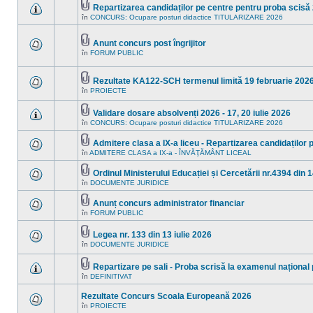
mesaje
Repartizarea candidaților pe centre pentru proba scisă 2
subiect.
necitite
Fişier(e)
în
CONCURS: Ocupare posturi didactice TITULARIZARE 2026
noi
Nu
ataşat(e)
în
sunt
acest
mesaje
subiect.
necitite
Anunt concurs post îngrijitor
noi
Fişier(e)
în
FORUM PUBLIC
Nu
în
ataşat(e)
sunt
acest
mesaje
subiect.
necitite
Rezultate KA122-SCH termenul limită 19 februarie 202
noi
Fişier(e)
în
PROIECTE
Nu
în
ataşat(e)
sunt
acest
mesaje
subiect.
Validare dosare absolvenți 2026 - 17, 20 iulie 2026
necitite
Fişier(e)
în
CONCURS: Ocupare posturi didactice TITULARIZARE 2026
noi
Nu
ataşat(e)
în
sunt
acest
mesaje
Admitere clasa a IX-a liceu - Repartizarea candidaților 
subiect.
necitite
Fişier(e)
în
ADMITERE CLASA a IX-a - ÎNVĂŢĂMÂNT LICEAL
Nu
noi
ataşat(e)
sunt
în
mesaje
acest
Ordinul Ministerului Educației și Cercetării nr.4394 din 1
necitite
subiect.
Fişier(e)
în
DOCUMENTE JURIDICE
Nu
noi
ataşat(e)
sunt
în
mesaje
acest
Anunț concurs administrator financiar
necitite
subiect.
Fişier(e)
în
FORUM PUBLIC
Nu
noi
ataşat(e)
sunt
în
mesaje
acest
Legea nr. 133 din 13 iulie 2026
necitite
subiect.
Fişier(e)
în
DOCUMENTE JURIDICE
noi
Nu
ataşat(e)
în
sunt
acest
mesaje
Repartizare pe sali - Proba scrisă la examenul național
subiect.
necitite
Fişier(e)
în
DEFINITIVAT
noi
Nu
ataşat(e)
în
sunt
acest
mesaje
Rezultate Concurs Scoala Europeană 2026
subiect.
necitite
în
PROIECTE
noi
Nu