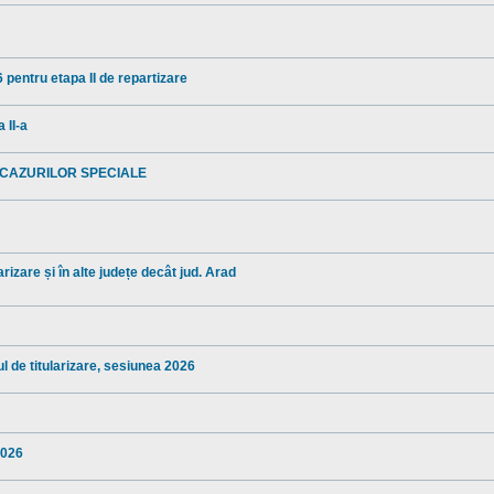
 pentru etapa II de repartizare
 II-a
 CAZURILOR SPECIALE
rizare și în alte județe decât jud. Arad
l de titularizare, sesiunea 2026
2026