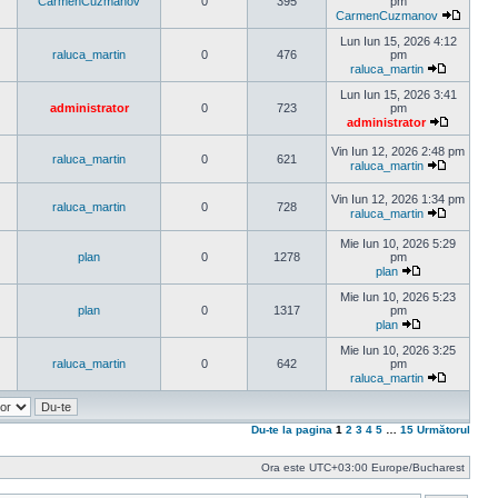
mesaj
CarmenCuzmanov
0
395
pm
CarmenCuzmanov
Vezi
ultimul
Lun Iun 15, 2026 4:12
mesaj
raluca_martin
0
476
pm
raluca_martin
Vezi
ultimul
Lun Iun 15, 2026 3:41
mesaj
administrator
0
723
pm
administrator
Vezi
ultimul
Vin Iun 12, 2026 2:48 pm
raluca_martin
0
621
mesaj
raluca_martin
Vezi
ultimul
Vin Iun 12, 2026 1:34 pm
mesaj
raluca_martin
0
728
raluca_martin
Vezi
ultimul
Mie Iun 10, 2026 5:29
mesaj
plan
0
1278
pm
plan
Vezi
ultimul
Mie Iun 10, 2026 5:23
mesaj
plan
0
1317
pm
plan
Vezi
ultimul
Mie Iun 10, 2026 3:25
mesaj
raluca_martin
0
642
pm
raluca_martin
Vezi
ultimul
mesaj
Du-te la pagina
1
2
3
4
5
…
15
Următorul
Ora este UTC+03:00 Europe/Bucharest