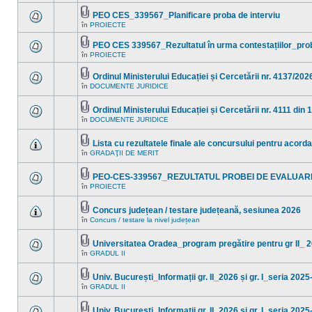
sunt
acest
mesaje
PEO CES_339567_Planificare proba de interviu
subiect.
necitite
Fişier(e)
în
PROIECTE
noi
Nu
ataşat(e)
în
sunt
acest
mesaje
PEO CES 339567_Rezultatul în urma contestațiilor_pro
subiect.
necitite
Fişier(e)
în
PROIECTE
Nu
noi
ataşat(e)
sunt
în
mesaje
acest
Ordinul Ministerului Educației și Cercetării nr. 4137/202
necitite
subiect.
Fişier(e)
în
DOCUMENTE JURIDICE
noi
Nu
ataşat(e)
în
sunt
acest
mesaje
Ordinul Ministerului Educației și Cercetării nr. 4111 din 
subiect.
necitite
Fişier(e)
noi
în
DOCUMENTE JURIDICE
Nu
ataşat(e)
în
sunt
acest
mesaje
subiect.
Lista cu rezultatele finale ale concursului pentru acord
necitite
Fişier(e)
noi
în
GRADAŢII DE MERIT
Nu
ataşat(e)
în
sunt
acest
mesaje
subiect.
PEO-CES-339567_REZULTATUL PROBEI DE EVALUAR
necitite
Fişier(e)
noi
în
PROIECTE
Nu
ataşat(e)
în
sunt
acest
mesaje
subiect.
Concurs județean / testare județeană, sesiunea 2026
necitite
Fişier(e)
noi
în
Concurs / testare la nivel județean
Nu
ataşat(e)
în
sunt
acest
mesaje
subiect.
Universitatea Oradea_program pregătire pentru gr II_ 
necitite
Fişier(e)
noi
în
GRADUL II
Nu
ataşat(e)
în
sunt
acest
mesaje
subiect.
Univ. București_Informații gr. II_2026 și gr. I_seria 202
necitite
Fişier(e)
noi
în
GRADUL II
Nu
ataşat(e)
în
sunt
acest
mesaje
subiect.
Univ. București_Informații gr. II_2026 și gr. I_seria 202
necitite