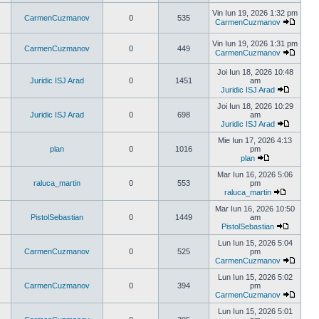
Vezi
ultimul
Vin Iun 19, 2026 1:32 pm
CarmenCuzmanov
0
535
mesaj
CarmenCuzmanov
Vezi
ultimul
Vin Iun 19, 2026 1:31 pm
mesaj
CarmenCuzmanov
0
449
CarmenCuzmanov
Vezi
ultimul
Joi Iun 18, 2026 10:48
mesaj
Juridic ISJ Arad
0
1451
am
Juridic ISJ Arad
Vezi
ultimul
Joi Iun 18, 2026 10:29
mesaj
Juridic ISJ Arad
0
698
am
Juridic ISJ Arad
Vezi
ultimul
Mie Iun 17, 2026 4:13
mesaj
plan
0
1016
pm
plan
Vezi
ultimul
Mar Iun 16, 2026 5:06
mesaj
raluca_martin
0
553
pm
raluca_martin
Vezi
ultimul
Mar Iun 16, 2026 10:50
mesaj
PistolSebastian
0
1449
am
PistolSebastian
Vezi
ultimul
Lun Iun 15, 2026 5:04
mesaj
CarmenCuzmanov
0
525
pm
CarmenCuzmanov
Vezi
ultimul
Lun Iun 15, 2026 5:02
mesaj
CarmenCuzmanov
0
394
pm
CarmenCuzmanov
Vezi
ultimul
Lun Iun 15, 2026 5:01