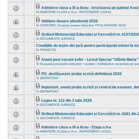
în
sunt
acest
mesaje
Admitere clasa a IX-a liceu - Ierarizarea pe județul Arad
subiect.
necitite
Fişier(e)
în
ADMITERE CLASA a IX-a - ÎNVĂŢĂMÂNT LICEAL
noi
Nu
ataşat(e)
în
sunt
acest
mesaje
Validare dosare absolvenți 2026
subiect.
necitite
Fişier(e)
în
CONCURS: Ocupare posturi didactice TITULARIZARE 2026
Nu
noi
ataşat(e)
sunt
în
mesaje
acest
Ordinul Ministerului Educației și Cercetării nr. 4157/202
necitite
subiect.
Fişier(e)
în
DOCUMENTE JURIDICE
Nu
noi
ataşat(e)
sunt
în
Condițiile de ieșire din țară pentru participanții minori la 
mesaje
acest
necitite
în
PROIECTE
subiect.
Nu
noi
sunt
în
mesaje
Anunț post vacant șofer - Liceul Special ”Sfânta Maria
acest
necitite
Fişier(e)
subiect.
în
Ocuparea posturilor didactice / auxiliar / nedidactice vacantate pe pa
Nu
noi
ataşat(e)
sunt
în
mesaje
acest
PO_desfășurare proba scrisă definitivat 2026
necitite
subiect.
Fişier(e)
în
DEFINITIVAT
noi
Nu
ataşat(e)
în
sunt
acest
mesaje
Important_anunț proba scrisă și centrul de examen_defi
subiect.
necitite
Fişier(e)
în
DEFINITIVAT
Nu
noi
ataşat(e)
sunt
în
mesaje
acest
Legea nr. 122 din 3 iulie 2026
necitite
subiect.
Fişier(e)
în
DOCUMENTE JURIDICE
Nu
noi
ataşat(e)
sunt
în
mesaje
acest
Ordinul Ministerului Educației și Cercetării nr. 4261 din 
necitite
subiect.
Fişier(e)
în
DOCUMENTE JURIDICE
Nu
noi
ataşat(e)
sunt
în
mesaje
acest
Admitere clasa a IX-a liceu - Etapa a II-a
necitite
subiect.
Fişier(e)
în
ADMITERE CLASA a IX-a - ÎNVĂŢĂMÂNT LICEAL
Nu
noi
ataşat(e)
sunt
în