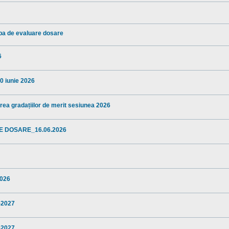
ba de evaluare dosare
6
10 iunie 2026
area gradațiilor de merit sesiunea 2026
E DOSARE_16.06.2026
2026
5-2027
5-2027