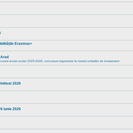
6
mobilitățile Erasmus+
” Arad
rcursul anului scolar 2025-2026, concursuri organizate la nivelul unitatilor de invatamant
nitivat 2026
26 iunie 2026