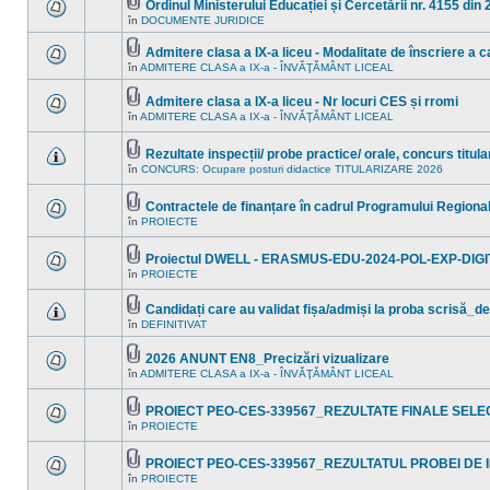
mesaje
acest
Ordinul Ministerului Educației și Cercetării nr. 4155 din
necitite
subiect.
Fişier(e)
în
DOCUMENTE JURIDICE
Nu
noi
ataşat(e)
sunt
în
mesaje
acest
Admitere clasa a IX-a liceu - Modalitate de înscriere a ca
necitite
subiect.
Fişier(e)
în
ADMITERE CLASA a IX-a - ÎNVĂŢĂMÂNT LICEAL
Nu
noi
ataşat(e)
sunt
în
mesaje
acest
Admitere clasa a IX-a liceu - Nr locuri CES și rromi
necitite
subiect.
Fişier(e)
în
ADMITERE CLASA a IX-a - ÎNVĂŢĂMÂNT LICEAL
noi
Nu
ataşat(e)
în
sunt
acest
mesaje
Rezultate inspecții/ probe practice/ orale, concurs titul
subiect.
necitite
Fişier(e)
noi
în
CONCURS: Ocupare posturi didactice TITULARIZARE 2026
Nu
ataşat(e)
în
sunt
acest
mesaje
subiect.
Contractele de finanțare în cadrul Programului Region
necitite
Fişier(e)
noi
în
PROIECTE
Nu
ataşat(e)
în
sunt
acest
mesaje
subiect.
Proiectul DWELL - ERASMUS-EDU-2024-POL-EXP-DIGI
necitite
Fişier(e)
noi
în
PROIECTE
Nu
ataşat(e)
în
sunt
acest
mesaje
Candidați care au validat fișa/admiși la proba scrisă_de
subiect.
necitite
Fişier(e)
în
DEFINITIVAT
noi
Nu
ataşat(e)
în
sunt
acest
mesaje
2026 ANUNT EN8_Precizări vizualizare
subiect.
necitite
Fişier(e)
în
ADMITERE CLASA a IX-a - ÎNVĂŢĂMÂNT LICEAL
noi
Nu
ataşat(e)
în
sunt
acest
mesaje
PROIECT PEO-CES-339567_REZULTATE FINALE SELEC
subiect.
necitite
Fişier(e)
noi
în
PROIECTE
Nu
ataşat(e)
în
sunt
acest
mesaje
subiect.
PROIECT PEO-CES-339567_REZULTATUL PROBEI DE I
necitite
Fişier(e)
noi
în
PROIECTE
Nu
ataşat(e)
în