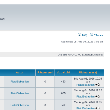
Arad
FAQ
Căutare
Acum este Joi Aug 06, 2026 7:55 am
Ora este UTC+03:00 Europe/Bucharest
Autor
Răspunsuri
Vizualizări
Ultimul mesaj
Mie Aug 05, 2026 10:25
PistolSebastian
0
433
am
PistolSebastian
Vezi
ultimul
Mar Aug 04, 2026 11:12
mesaj
PistolSebastian
0
655
am
PistolSebastian
Vezi
ultimul
Mar Aug 04, 2026 11:05
mesaj
PistolSebastian
0
1263
am
PistolSebastian