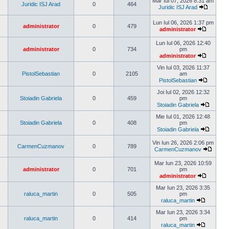
Mar Iul 07, 2026 8:31 am
mesaj
Juridic ISJ Arad
0
464
Juridic ISJ Arad
Vezi
ultimul
Lun Iul 06, 2026 1:37 pm
mesaj
administrator
0
479
administrator
Vezi
ultimul
Lun Iul 06, 2026 12:40
mesaj
administrator
0
734
pm
administrator
Vezi
ultimul
Vin Iul 03, 2026 11:37
mesaj
PistolSebastian
0
2105
am
PistolSebastian
Vezi
ultimul
Joi Iul 02, 2026 12:32
mesaj
Stoiadin Gabriela
0
459
pm
Stoiadin Gabriela
Vezi
ultimul
Mie Iul 01, 2026 12:48
mesaj
Stoiadin Gabriela
0
408
pm
Stoiadin Gabriela
Vezi
ultimul
Vin Iun 26, 2026 2:06 pm
CarmenCuzmanov
0
789
mesaj
CarmenCuzmanov
Vezi
ultimul
Mar Iun 23, 2026 10:59
mesaj
administrator
0
701
pm
administrator
Vezi
ultimul
Mar Iun 23, 2026 3:35
mesaj
raluca_martin
0
505
pm
raluca_martin
Vezi
ultimul
Mar Iun 23, 2026 3:34
mesaj
raluca_martin
0
414
pm
raluca_martin