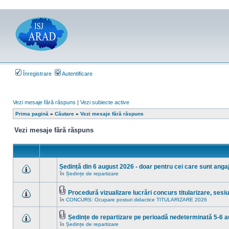
Înregistrare
Autentificare
Vezi mesaje fără răspuns
|
Vezi subiecte active
Prima pagină
»
Căutare
»
Vezi mesaje fără răspuns
Vezi mesaje fără răspuns
Ședință din 6 august 2026 - doar pentru cei care sunt angaja
în
Ședințe de repartizare
Nu
sunt
mesaje
Procedură vizualizare lucrări concurs titularizare, ses
necitite
Fişier(e)
noi
în
CONCURS: Ocupare posturi didactice TITULARIZARE 2026
Nu
ataşat(e)
în
sunt
acest
mesaje
subiect.
Ședințe de repartizare pe perioadă nedeterminată 5-6 
necitite
Fişier(e)
noi
în
Ședințe de repartizare
Nu
ataşat(e)