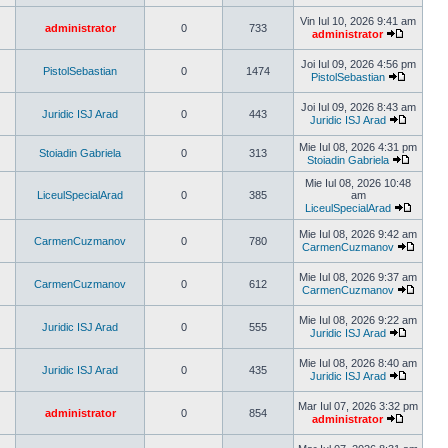
Vezi
ultimul
Vin Iul 10, 2026 9:41 am
administrator
0
733
mesaj
administrator
Vezi
ultimul
Joi Iul 09, 2026 4:56 pm
mesaj
PistolSebastian
0
1474
PistolSebastian
Vezi
ultimul
Joi Iul 09, 2026 8:43 am
mesaj
Juridic ISJ Arad
0
443
Juridic ISJ Arad
Vezi
ultimul
Mie Iul 08, 2026 4:31 pm
Stoiadin Gabriela
0
313
mesaj
Stoiadin Gabriela
Vezi
ultimul
Mie Iul 08, 2026 10:48
mesaj
LiceulSpecialArad
0
385
am
LiceulSpecialArad
Vezi
ultimul
Mie Iul 08, 2026 9:42 am
CarmenCuzmanov
0
780
mesaj
CarmenCuzmanov
Vezi
ultimul
Mie Iul 08, 2026 9:37 am
mesaj
CarmenCuzmanov
0
612
CarmenCuzmanov
Vezi
ultimul
Mie Iul 08, 2026 9:22 am
mesaj
Juridic ISJ Arad
0
555
Juridic ISJ Arad
Vezi
ultimul
Mie Iul 08, 2026 8:40 am
mesaj
Juridic ISJ Arad
0
435
Juridic ISJ Arad
Vezi
ultimul
Mar Iul 07, 2026 3:32 pm
mesaj
administrator
0
854
administrator
Vezi
ultimul