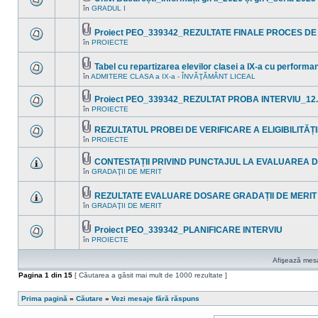
Fişier(e)
noi
în
GRADUL I
Nu
ataşat(e)
în
sunt
acest
mesaje
subiect.
Proiect PEO_339342_REZULTATE FINALE PROCES DE
necitite
Fişier(e)
noi
în
PROIECTE
Nu
ataşat(e)
în
sunt
acest
mesaje
subiect.
Tabel cu repartizarea elevilor clasei a IX-a cu perform
necitite
Fişier(e)
noi
în
ADMITERE CLASA a IX-a - ÎNVĂŢĂMÂNT LICEAL
Nu
ataşat(e)
în
sunt
acest
mesaje
Proiect PEO_339342_REZULTAT PROBA INTERVIU_12.
subiect.
necitite
Fişier(e)
în
PROIECTE
noi
Nu
ataşat(e)
în
sunt
acest
mesaje
REZULTATUL PROBEI DE VERIFICARE A ELIGIBILITĂȚII 
subiect.
necitite
Fişier(e)
în
PROIECTE
Nu
noi
ataşat(e)
sunt
în
mesaje
acest
CONTESTAȚII PRIVIND PUNCTAJUL LA EVALUAREA D
necitite
subiect.
Fişier(e)
în
GRADAŢII DE MERIT
noi
Nu
ataşat(e)
în
sunt
acest
mesaje
REZULTATE EVALUARE DOSARE GRADAȚII DE MERIT 
subiect.
necitite
Fişier(e)
noi
în
GRADAŢII DE MERIT
Nu
ataşat(e)
în
sunt
acest
mesaje
subiect.
Proiect PEO_339342_PLANIFICARE INTERVIU
necitite
Fişier(e)
noi
în
PROIECTE
Nu
ataşat(e)
în
sunt
acest
mesaje
Afişează mesaj
subiect.
necitite
noi
Pagina
1
din
15
[ Căutarea a găsit mai mult de 1000 rezultate ]
în
acest
subiect.
Prima pagină
»
Căutare
»
Vezi mesaje fără răspuns