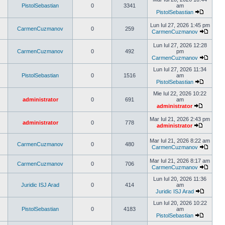
mesaj
PistolSebastian
0
3341
am
PistolSebastian
Vezi
ultimul
Lun Iul 27, 2026 1:45 pm
CarmenCuzmanov
0
259
mesaj
CarmenCuzmanov
Vezi
ultimul
Lun Iul 27, 2026 12:28
mesaj
CarmenCuzmanov
0
492
pm
CarmenCuzmanov
Vezi
ultimul
Lun Iul 27, 2026 11:34
mesaj
PistolSebastian
0
1516
am
PistolSebastian
Vezi
ultimul
Mie Iul 22, 2026 10:22
mesaj
administrator
0
691
am
administrator
Vezi
ultimul
Mar Iul 21, 2026 2:43 pm
administrator
0
778
mesaj
administrator
Vezi
ultimul
Mar Iul 21, 2026 8:22 am
mesaj
CarmenCuzmanov
0
480
CarmenCuzmanov
Vezi
ultimul
Mar Iul 21, 2026 8:17 am
CarmenCuzmanov
0
706
mesaj
CarmenCuzmanov
Vezi
ultimul
Lun Iul 20, 2026 11:36
mesaj
Juridic ISJ Arad
0
414
am
Juridic ISJ Arad
Vezi
ultimul
Lun Iul 20, 2026 10:22
mesaj
PistolSebastian
0
4183
am
PistolSebastian
Vezi