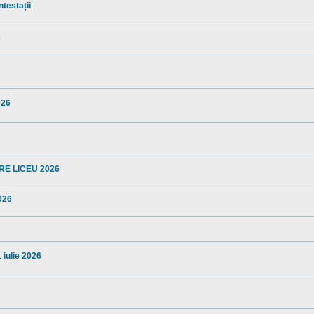
ntestații
6
026
TERE LICEU 2026
2026
1 iulie 2026