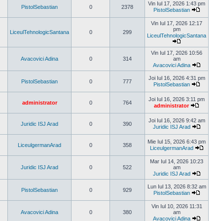
ultimul
Vin Iul 17, 2026 1:43 pm
PistolSebastian
0
2378
mesaj
PistolSebastian
Vezi
ultimul
Vin Iul 17, 2026 12:17
mesaj
pm
LiceulTehnologicSantana
0
299
LiceulTehnologicSantana
Vezi
ultimul
Vin Iul 17, 2026 10:56
mesaj
Avacovici Adina
0
314
am
Avacovici Adina
Vezi
ultimul
Joi Iul 16, 2026 4:31 pm
PistolSebastian
0
777
mesaj
PistolSebastian
Vezi
ultimul
Joi Iul 16, 2026 3:11 pm
mesaj
administrator
0
764
administrator
Vezi
ultimul
Joi Iul 16, 2026 9:42 am
mesaj
Juridic ISJ Arad
0
390
Juridic ISJ Arad
Vezi
ultimul
Mie Iul 15, 2026 6:43 pm
mesaj
LiceulgermanArad
0
358
LiceulgermanArad
Vezi
ultimul
Mar Iul 14, 2026 10:23
mesaj
Juridic ISJ Arad
0
522
am
Juridic ISJ Arad
Vezi
ultimul
Lun Iul 13, 2026 8:32 am
PistolSebastian
0
929
mesaj
PistolSebastian
Vezi
ultimul
Vin Iul 10, 2026 11:31
mesaj
Avacovici Adina
0
380
am
Avacovici Adina