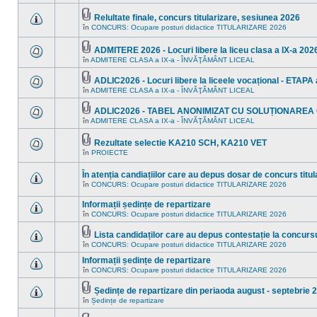
în
sunt
acest
mesaje
subiect.
Relultate finale, concurs titularizare, sesiunea 2026
necitite
Fişier(e)
noi
în
CONCURS: Ocupare posturi didactice TITULARIZARE 2026
Nu
ataşat(e)
în
sunt
acest
mesaje
ADMITERE 2026 - Locuri libere la liceu clasa a IX-a 2026
subiect.
necitite
Fişier(e)
în
ADMITERE CLASA a IX-a - ÎNVĂŢĂMÂNT LICEAL
noi
Nu
ataşat(e)
în
sunt
acest
mesaje
ADLIC2026 - Locuri libere la liceele vocațional - ETAPA a
subiect.
necitite
Fişier(e)
în
ADMITERE CLASA a IX-a - ÎNVĂŢĂMÂNT LICEAL
Nu
noi
ataşat(e)
sunt
în
mesaje
acest
ADLIC2026 - TABEL ANONIMIZAT CU SOLUȚIONAREA
necitite
subiect.
Fişier(e)
în
ADMITERE CLASA a IX-a - ÎNVĂŢĂMÂNT LICEAL
Nu
noi
ataşat(e)
sunt
în
mesaje
acest
Rezultate selectie KA210 SCH, KA210 VET
necitite
subiect.
Fişier(e)
în
PROIECTE
noi
Nu
ataşat(e)
în
sunt
acest
mesaje
În atenția candiațiilor care au depus dosar de concurs titula
subiect.
necitite
în
CONCURS: Ocupare posturi didactice TITULARIZARE 2026
noi
Nu
în
sunt
acest
Informații ședințe de repartizare
mesaje
subiect.
necitite
în
CONCURS: Ocupare posturi didactice TITULARIZARE 2026
Nu
noi
sunt
în
mesaje
Lista candidaților care au depus contestație la concursu
acest
necitite
Fişier(e)
subiect.
în
CONCURS: Ocupare posturi didactice TITULARIZARE 2026
Nu
noi
ataşat(e)
sunt
în
Informații ședințe de repartizare
mesaje
acest
necitite
în
CONCURS: Ocupare posturi didactice TITULARIZARE 2026
subiect.
Nu
noi
sunt
în
mesaje
Ședințe de repartizare din periaoda august - septebrie 
acest
necitite
Fişier(e)
în
Ședințe de repartizare
subiect.
Nu
noi
ataşat(e)
sunt
în