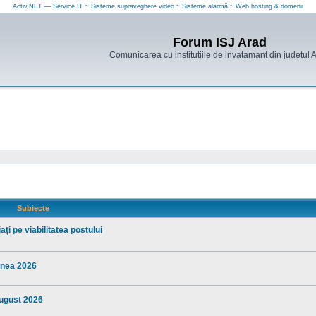
Activ.NET — Service IT ~ Sisteme supraveghere video ~ Sisteme alarmă ~ Web hosting & domenii
Forum ISJ Arad
Comunicarea cu institutiile de invatamant din judetul 
Subiecte
ți pe viabilitatea postului
iunea 2026
august 2026