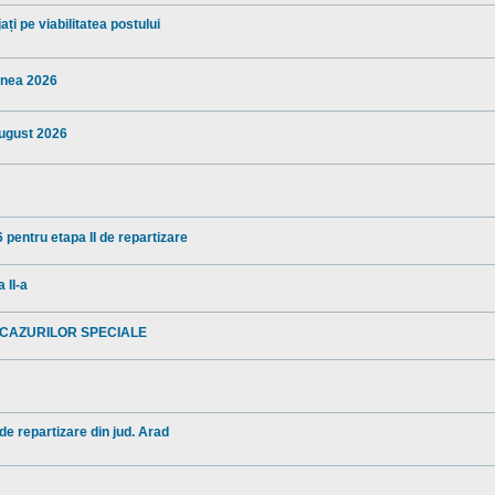
ți pe viabilitatea postului
iunea 2026
august 2026
 pentru etapa II de repartizare
 II-a
 CAZURILOR SPECIALE
 de repartizare din jud. Arad