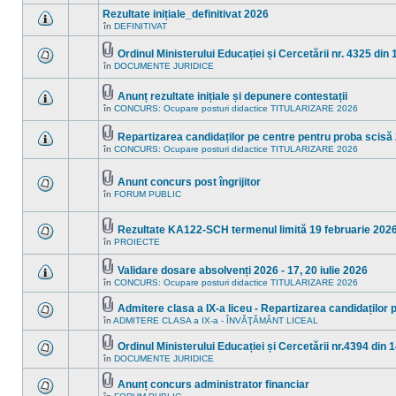
ataşat(e)
sunt
în
Rezultate inițiale_definitivat 2026
mesaje
acest
necitite
în
DEFINITIVAT
subiect.
Nu
noi
sunt
în
mesaje
Ordinul Ministerului Educației și Cercetării nr. 4325 din 
acest
necitite
Fişier(e)
subiect.
în
DOCUMENTE JURIDICE
Nu
noi
ataşat(e)
sunt
în
mesaje
acest
Anunț rezultate inițiale și depunere contestații
necitite
subiect.
Fişier(e)
noi
în
CONCURS: Ocupare posturi didactice TITULARIZARE 2026
Nu
ataşat(e)
în
sunt
acest
mesaje
Repartizarea candidaților pe centre pentru proba scisă 2
subiect.
necitite
Fişier(e)
în
CONCURS: Ocupare posturi didactice TITULARIZARE 2026
noi
Nu
ataşat(e)
în
sunt
acest
mesaje
subiect.
necitite
Anunt concurs post îngrijitor
noi
Fişier(e)
în
FORUM PUBLIC
Nu
în
ataşat(e)
sunt
acest
mesaje
subiect.
necitite
Rezultate KA122-SCH termenul limită 19 februarie 202
noi
Fişier(e)
în
PROIECTE
Nu
în
ataşat(e)
sunt
acest
mesaje
subiect.
Validare dosare absolvenți 2026 - 17, 20 iulie 2026
necitite
Fişier(e)
în
CONCURS: Ocupare posturi didactice TITULARIZARE 2026
noi
Nu
ataşat(e)
în
sunt
acest
mesaje
Admitere clasa a IX-a liceu - Repartizarea candidaților 
subiect.
necitite
Fişier(e)
în
ADMITERE CLASA a IX-a - ÎNVĂŢĂMÂNT LICEAL
Nu
noi
ataşat(e)
sunt
în
mesaje
acest
Ordinul Ministerului Educației și Cercetării nr.4394 din 1
necitite
subiect.
Fişier(e)
în
DOCUMENTE JURIDICE
Nu
noi
ataşat(e)
sunt
în
mesaje
acest
Anunț concurs administrator financiar
necitite
subiect.
Fişier(e)