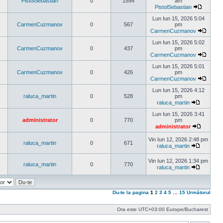
mesaj
PistolSebastian
0
1554
am
PistolSebastian
Vezi
ultimul
Lun Iun 15, 2026 5:04
mesaj
CarmenCuzmanov
0
567
pm
CarmenCuzmanov
Vezi
ultimul
Lun Iun 15, 2026 5:02
mesaj
CarmenCuzmanov
0
437
pm
CarmenCuzmanov
Vezi
ultimul
Lun Iun 15, 2026 5:01
mesaj
CarmenCuzmanov
0
426
pm
CarmenCuzmanov
Vezi
ultimul
Lun Iun 15, 2026 4:12
mesaj
raluca_martin
0
528
pm
raluca_martin
Vezi
ultimul
Lun Iun 15, 2026 3:41
mesaj
administrator
0
770
pm
administrator
Vezi
ultimul
Vin Iun 12, 2026 2:48 pm
raluca_martin
0
671
mesaj
raluca_martin
Vezi
ultimul
Vin Iun 12, 2026 1:34 pm
mesaj
raluca_martin
0
770
raluca_martin
Vezi
ultimul
mesaj
Du-te la pagina
1
2
3
4
5
…
15
Următorul
Ora este UTC+03:00 Europe/Bucharest