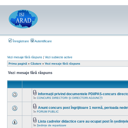
Înregistrare
Autentificare
Vezi mesaje fără răspuns
|
Vezi subiecte active
Prima pagină
»
Căutare
»
Vezi mesaje fără răspuns
Vezi mesaje fără răspuns
Informații privind documentele PDI/PAS-concurs directo
Fişier(e)
în
CONCURS DIRECTORI ȘI DIRECTORI ADJUNCȚI
Nu
ataşat(e)
sunt
mesaje
Anunt concurs post îngrijitoare 1 normă, perioada ned
necitite
Fişier(e)
noi
în
FORUM PUBLIC
Nu
ataşat(e)
în
sunt
acest
mesaje
subiect.
Lista cadrelor didactice care au ocupat post în ședințel
necitite
Fişier(e)
noi
în
Ședințe de repartizare
Nu
ataşat(e)