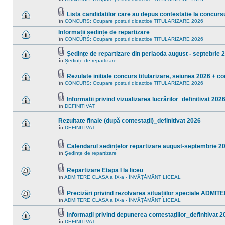
Nu
noi
sunt
în
mesaje
Lista candidaților care au depus contestație la concursu
acest
necitite
Fişier(e)
subiect.
în
CONCURS: Ocupare posturi didactice TITULARIZARE 2026
Nu
noi
ataşat(e)
sunt
în
Informații ședințe de repartizare
mesaje
acest
necitite
în
CONCURS: Ocupare posturi didactice TITULARIZARE 2026
subiect.
Nu
noi
sunt
în
mesaje
Ședințe de repartizare din periaoda august - septebrie 
acest
necitite
Fişier(e)
în
Ședințe de repartizare
subiect.
Nu
noi
ataşat(e)
sunt
în
mesaje
acest
Rezulate inițiale concurs titularizare, seiunea 2026 + co
necitite
subiect.
Fişier(e)
în
CONCURS: Ocupare posturi didactice TITULARIZARE 2026
noi
Nu
ataşat(e)
în
sunt
acest
mesaje
Informații privind vizualizarea lucrărilor_definitivat 202
subiect.
necitite
Fişier(e)
în
DEFINITIVAT
noi
Nu
ataşat(e)
în
sunt
acest
mesaje
Rezultate finale (după contestații)_definitivat 2026
subiect.
necitite
în
DEFINITIVAT
noi
Nu
în
sunt
acest
mesaje
Calendarul ședințelor repartizare august-septembrie 2
subiect.
necitite
Fişier(e)
noi
în
Ședințe de repartizare
Nu
ataşat(e)
în
sunt
acest
mesaje
subiect.
Repartizare Etapa I la liceu
necitite
Fişier(e)
noi
în
ADMITERE CLASA a IX-a - ÎNVĂŢĂMÂNT LICEAL
Nu
ataşat(e)
în
sunt
acest
mesaje
Precizări privind rezolvarea situațiilor speciale ADMI
subiect.
necitite
Fişier(e)
în
ADMITERE CLASA a IX-a - ÎNVĂŢĂMÂNT LICEAL
noi
Nu
ataşat(e)
în
sunt
acest
mesaje
Informații privind depunerea contestațiilor_definitivat 
subiect.
necitite
Fişier(e)
în
DEFINITIVAT
Nu
noi