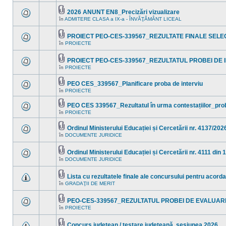
în
sunt
acest
mesaje
2026 ANUNT EN8_Precizări vizualizare
subiect.
necitite
Fişier(e)
în
ADMITERE CLASA a IX-a - ÎNVĂŢĂMÂNT LICEAL
noi
Nu
ataşat(e)
în
sunt
acest
mesaje
PROIECT PEO-CES-339567_REZULTATE FINALE SELEC
subiect.
necitite
Fişier(e)
noi
în
PROIECTE
Nu
ataşat(e)
în
sunt
acest
mesaje
subiect.
PROIECT PEO-CES-339567_REZULTATUL PROBEI DE I
necitite
Fişier(e)
noi
în
PROIECTE
Nu
ataşat(e)
în
sunt
acest
mesaje
PEO CES_339567_Planificare proba de interviu
subiect.
necitite
Fişier(e)
în
PROIECTE
noi
Nu
ataşat(e)
în
sunt
acest
mesaje
PEO CES 339567_Rezultatul în urma contestațiilor_pro
subiect.
necitite
Fişier(e)
în
PROIECTE
Nu
noi
ataşat(e)
sunt
în
mesaje
acest
Ordinul Ministerului Educației și Cercetării nr. 4137/202
necitite
subiect.
Fişier(e)
în
DOCUMENTE JURIDICE
noi
Nu
ataşat(e)
în
sunt
acest
mesaje
Ordinul Ministerului Educației și Cercetării nr. 4111 din 
subiect.
necitite
Fişier(e)
noi
în
DOCUMENTE JURIDICE
Nu
ataşat(e)
în
sunt
acest
mesaje
subiect.
Lista cu rezultatele finale ale concursului pentru acord
necitite
Fişier(e)
noi
în
GRADAŢII DE MERIT
Nu
ataşat(e)
în
sunt
acest
mesaje
subiect.
PEO-CES-339567_REZULTATUL PROBEI DE EVALUAR
necitite
Fişier(e)
noi
în
PROIECTE
Nu
ataşat(e)
în
sunt
acest
mesaje
subiect.
Concurs județean / testare județeană, sesiunea 2026
necitite