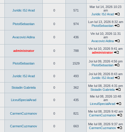
Vezi
ultimul
Mar Iul 14, 2026 10:23
mesaj
Juridic ISJ Arad
0
571
am
Juridic ISJ Arad
Vezi
ultimul
Lun Iul 13, 2026 8:32 am
PistolSebastian
0
974
mesaj
PistolSebastian
Vezi
ultimul
Vin Iul 10, 2026 11:31
mesaj
Avacovici Adina
0
436
am
Avacovici Adina
Vezi
ultimul
Vin Iul 10, 2026 9:41 am
administrator
0
788
mesaj
administrator
Vezi
ultimul
Joi Iul 09, 2026 4:56 pm
mesaj
PistolSebastian
0
1529
PistolSebastian
Vezi
ultimul
Joi Iul 09, 2026 8:43 am
mesaj
Juridic ISJ Arad
0
493
Juridic ISJ Arad
Vezi
ultimul
Mie Iul 08, 2026 4:31 pm
Stoiadin Gabriela
0
362
mesaj
Stoiadin Gabriela
Vezi
ultimul
Mie Iul 08, 2026 10:48
mesaj
LiceulSpecialArad
0
435
am
LiceulSpecialArad
Vezi
ultimul
Mie Iul 08, 2026 9:42 am
CarmenCuzmanov
0
821
mesaj
CarmenCuzmanov
Vezi
ultimul
Mie Iul 08, 2026 9:37 am
mesaj
CarmenCuzmanov
0
663
CarmenCuzmanov
Vezi