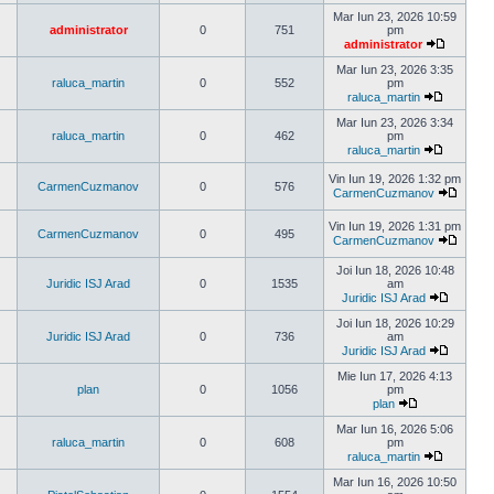
ultimul
Mar Iun 23, 2026 10:59
mesaj
administrator
0
751
pm
administrator
Vezi
ultimul
Mar Iun 23, 2026 3:35
mesaj
raluca_martin
0
552
pm
raluca_martin
Vezi
ultimul
Mar Iun 23, 2026 3:34
mesaj
raluca_martin
0
462
pm
raluca_martin
Vezi
ultimul
Vin Iun 19, 2026 1:32 pm
CarmenCuzmanov
0
576
mesaj
CarmenCuzmanov
Vezi
ultimul
Vin Iun 19, 2026 1:31 pm
mesaj
CarmenCuzmanov
0
495
CarmenCuzmanov
Vezi
ultimul
Joi Iun 18, 2026 10:48
mesaj
Juridic ISJ Arad
0
1535
am
Juridic ISJ Arad
Vezi
ultimul
Joi Iun 18, 2026 10:29
mesaj
Juridic ISJ Arad
0
736
am
Juridic ISJ Arad
Vezi
ultimul
Mie Iun 17, 2026 4:13
mesaj
plan
0
1056
pm
plan
Vezi
ultimul
Mar Iun 16, 2026 5:06
mesaj
raluca_martin
0
608
pm
raluca_martin
Vezi
ultimul
Mar Iun 16, 2026 10:50