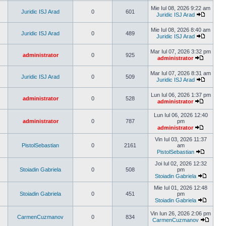
ultimul
Mie Iul 08, 2026 9:22 am
mesaj
Juridic ISJ Arad
0
601
Juridic ISJ Arad
Vezi
ultimul
Mie Iul 08, 2026 8:40 am
mesaj
Juridic ISJ Arad
0
489
Juridic ISJ Arad
Vezi
ultimul
Mar Iul 07, 2026 3:32 pm
mesaj
administrator
0
925
administrator
Vezi
ultimul
Mar Iul 07, 2026 8:31 am
mesaj
Juridic ISJ Arad
0
509
Juridic ISJ Arad
Vezi
ultimul
Lun Iul 06, 2026 1:37 pm
mesaj
administrator
0
528
administrator
Vezi
ultimul
Lun Iul 06, 2026 12:40
mesaj
administrator
0
787
pm
administrator
Vezi
ultimul
Vin Iul 03, 2026 11:37
mesaj
PistolSebastian
0
2161
am
PistolSebastian
Vezi
ultimul
Joi Iul 02, 2026 12:32
mesaj
Stoiadin Gabriela
0
508
pm
Stoiadin Gabriela
Vezi
ultimul
Mie Iul 01, 2026 12:48
mesaj
Stoiadin Gabriela
0
451
pm
Stoiadin Gabriela
Vezi
ultimul
Vin Iun 26, 2026 2:06 pm
CarmenCuzmanov
0
834
mesaj
CarmenCuzmanov
Vezi