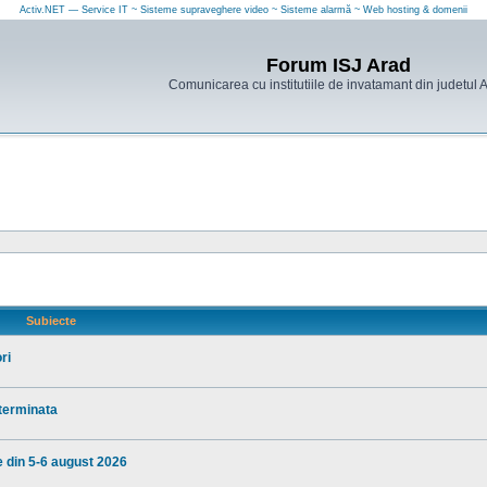
Activ.NET — Service IT ~ Sisteme supraveghere video ~ Sisteme alarmă ~ Web hosting & domenii
Forum ISJ Arad
Comunicarea cu institutiile de invatamant din judetul 
Subiecte
ri
eterminata
e din 5-6 august 2026