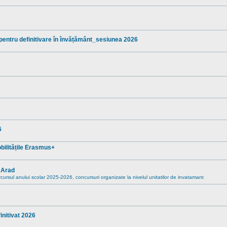
 pentru definitivare în învățământ_sesiunea 2026
6
mobilitățile Erasmus+
” Arad
rcursul anului scolar 2025-2026, concursuri organizate la nivelul unitatilor de invatamant
nitivat 2026