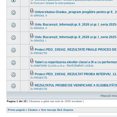
Fişier(e)
noi
în
Concurs / testare la nivel județean
Nu
ataşat(e)
în
sunt
acest
mesaje
subiect.
Universitatea Oradea_program pregătire pentru gr II_ 
necitite
Fişier(e)
noi
în
GRADUL II
Nu
ataşat(e)
în
sunt
acest
mesaje
subiect.
Univ. București_Informații gr. II_2026 și gr. I_seria 202
necitite
Fişier(e)
noi
în
GRADUL II
Nu
ataşat(e)
în
sunt
acest
mesaje
subiect.
Univ. București_Informații gr. II_2026 și gr. I_seria 202
necitite
Fişier(e)
noi
în
GRADUL I
Nu
ataşat(e)
în
sunt
acest
mesaje
subiect.
Proiect PEO_339342_REZULTATE FINALE PROCES DE
necitite
Fişier(e)
noi
în
PROIECTE
Nu
ataşat(e)
în
sunt
acest
mesaje
subiect.
Tabel cu repartizarea elevilor clasei a IX-a cu perform
necitite
Fişier(e)
noi
în
ADMITERE CLASA a IX-a - ÎNVĂŢĂMÂNT LICEAL
Nu
ataşat(e)
în
sunt
acest
mesaje
Proiect PEO_339342_REZULTAT PROBA INTERVIU_12.
subiect.
necitite
Fişier(e)
în
PROIECTE
noi
Nu
ataşat(e)
în
sunt
acest
mesaje
REZULTATUL PROBEI DE VERIFICARE A ELIGIBILITĂȚII 
subiect.
necitite
Fişier(e)
în
PROIECTE
Nu
noi
ataşat(e)
sunt
în
mesaje
acest
Afişează mesaj
necitite
subiect.
Pagina
noi
1
din
15
[ Căutarea a găsit mai mult de 1000 rezultate ]
în
acest
Prima pagină
subiect.
»
Căutare
»
Vezi mesaje fără răspuns