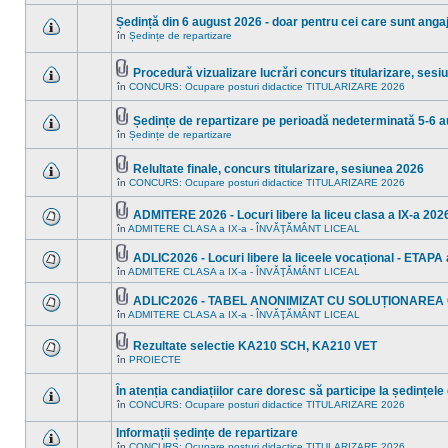
în
sunt
acest
mesaje
Ședință din 6 august 2026 - doar pentru cei care sunt angaja
subiect.
necitite
în
Ședințe de repartizare
noi
Nu
în
sunt
acest
mesaje
subiect.
Procedură vizualizare lucrări concurs titularizare, ses
necitite
Fişier(e)
noi
în
CONCURS: Ocupare posturi didactice TITULARIZARE 2026
Nu
ataşat(e)
în
sunt
acest
mesaje
subiect.
Ședințe de repartizare pe perioadă nedeterminată 5-6 
necitite
Fişier(e)
noi
în
Ședințe de repartizare
Nu
ataşat(e)
în
sunt
acest
mesaje
subiect.
Relultate finale, concurs titularizare, sesiunea 2026
necitite
Fişier(e)
noi
în
CONCURS: Ocupare posturi didactice TITULARIZARE 2026
Nu
ataşat(e)
în
sunt
acest
mesaje
ADMITERE 2026 - Locuri libere la liceu clasa a IX-a 2026
subiect.
necitite
Fişier(e)
în
ADMITERE CLASA a IX-a - ÎNVĂŢĂMÂNT LICEAL
noi
Nu
ataşat(e)
în
sunt
acest
mesaje
ADLIC2026 - Locuri libere la liceele vocațional - ETAPA a
subiect.
necitite
Fişier(e)
în
ADMITERE CLASA a IX-a - ÎNVĂŢĂMÂNT LICEAL
Nu
noi
ataşat(e)
sunt
în
mesaje
acest
ADLIC2026 - TABEL ANONIMIZAT CU SOLUȚIONAREA
necitite
subiect.
Fişier(e)
în
ADMITERE CLASA a IX-a - ÎNVĂŢĂMÂNT LICEAL
Nu
noi
ataşat(e)
sunt
în
mesaje
acest
Rezultate selectie KA210 SCH, KA210 VET
necitite
subiect.
Fişier(e)
în
PROIECTE
noi
Nu
ataşat(e)
în
sunt
acest
mesaje
În atenția candiațiilor care doresc să participe la ședințele
subiect.
necitite
în
CONCURS: Ocupare posturi didactice TITULARIZARE 2026
noi
Nu
în
sunt
acest
Informații ședințe de repartizare
mesaje
subiect.
necitite
în
CONCURS: Ocupare posturi didactice TITULARIZARE 2026