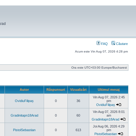
Arad
FAQ
Căutare
Acum este Vin Aug 07, 2026 4:28 pm
Ora este UTC+03:00 Europe/Bucharest
Autor
Răspunsuri
Vizualizări
Ultimul mesaj
Vin Aug 07, 2026 2:45
OvidiuFilipaș
0
36
pm
OvidiuFilipaș
Vezi
ultimul
Vin Aug 07, 2026 8:01
mesaj
Gradinitapn18Arad
0
60
am
Gradinitapn18Arad
Vezi
ultimul
Joi Aug 06, 2026 4:29
mesaj
PistolSebastian
0
613
pm
PistolSebastian