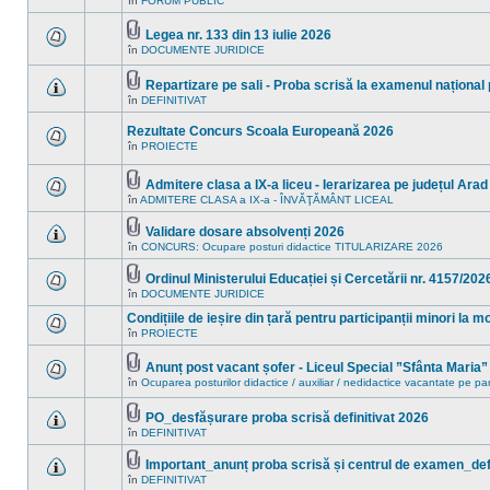
în
FORUM PUBLIC
Nu
noi
ataşat(e)
sunt
în
mesaje
acest
Legea nr. 133 din 13 iulie 2026
necitite
subiect.
Fişier(e)
în
DOCUMENTE JURIDICE
noi
Nu
ataşat(e)
în
sunt
acest
mesaje
Repartizare pe sali - Proba scrisă la examenul național
subiect.
necitite
Fişier(e)
în
DEFINITIVAT
noi
Nu
ataşat(e)
în
sunt
acest
mesaje
Rezultate Concurs Scoala Europeană 2026
subiect.
necitite
în
PROIECTE
noi
Nu
în
sunt
acest
mesaje
Admitere clasa a IX-a liceu - Ierarizarea pe județul Arad
subiect.
necitite
Fişier(e)
în
ADMITERE CLASA a IX-a - ÎNVĂŢĂMÂNT LICEAL
noi
Nu
ataşat(e)
în
sunt
acest
mesaje
Validare dosare absolvenți 2026
subiect.
necitite
Fişier(e)
în
CONCURS: Ocupare posturi didactice TITULARIZARE 2026
Nu
noi
ataşat(e)
sunt
în
mesaje
acest
Ordinul Ministerului Educației și Cercetării nr. 4157/202
necitite
subiect.
Fişier(e)
în
DOCUMENTE JURIDICE
Nu
noi
ataşat(e)
sunt
în
Condițiile de ieșire din țară pentru participanții minori la 
mesaje
acest
necitite
în
PROIECTE
subiect.
Nu
noi
sunt
în
mesaje
Anunț post vacant șofer - Liceul Special ”Sfânta Maria
acest
necitite
Fişier(e)
subiect.
în
Ocuparea posturilor didactice / auxiliar / nedidactice vacantate pe pa
Nu
noi
ataşat(e)
sunt
în
mesaje
acest
PO_desfășurare proba scrisă definitivat 2026
necitite
subiect.
Fişier(e)
în
DEFINITIVAT
noi
Nu
ataşat(e)
în
sunt
acest
mesaje
Important_anunț proba scrisă și centrul de examen_defi
subiect.
necitite
Fişier(e)
în
DEFINITIVAT
Nu
noi
ataşat(e)