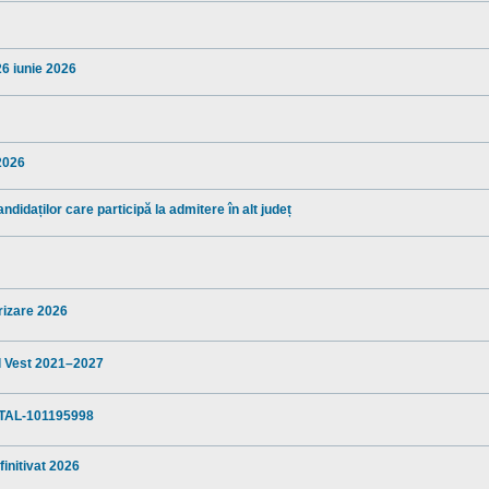
26 iunie 2026
 2026
ndidaților care participă la admitere în alt județ
arizare 2026
al Vest 2021–2027
TAL-101195998
finitivat 2026