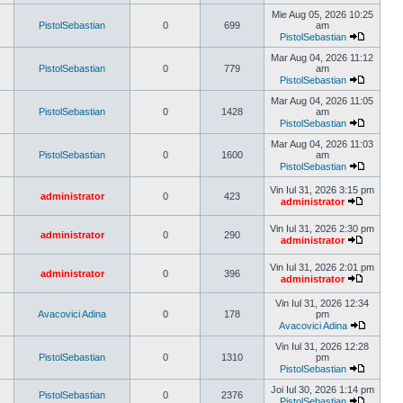
Vezi
ultimul
Mie Aug 05, 2026 10:25
mesaj
PistolSebastian
0
699
am
PistolSebastian
Vezi
ultimul
Mar Aug 04, 2026 11:12
mesaj
PistolSebastian
0
779
am
PistolSebastian
Vezi
ultimul
Mar Aug 04, 2026 11:05
mesaj
PistolSebastian
0
1428
am
PistolSebastian
Vezi
ultimul
Mar Aug 04, 2026 11:03
mesaj
PistolSebastian
0
1600
am
PistolSebastian
Vezi
ultimul
Vin Iul 31, 2026 3:15 pm
administrator
0
423
mesaj
administrator
Vezi
ultimul
Vin Iul 31, 2026 2:30 pm
mesaj
administrator
0
290
administrator
Vezi
ultimul
Vin Iul 31, 2026 2:01 pm
mesaj
administrator
0
396
administrator
Vezi
ultimul
Vin Iul 31, 2026 12:34
mesaj
Avacovici Adina
0
178
pm
Avacovici Adina
Vezi
ultimul
Vin Iul 31, 2026 12:28
mesaj
PistolSebastian
0
1310
pm
PistolSebastian
Vezi
ultimul
Joi Iul 30, 2026 1:14 pm
PistolSebastian
0
2376
mesaj
PistolSebastian