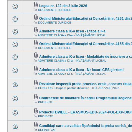
sunt
în
mesaje
acest
Legea nr. 122 din 3 iulie 2026
necitite
subiect.
Fişier(e)
în
DOCUMENTE JURIDICE
Nu
noi
ataşat(e)
sunt
în
mesaje
acest
Ordinul Ministerului Educației și Cercetării nr. 4261 din 
necitite
subiect.
Fişier(e)
în
DOCUMENTE JURIDICE
Nu
noi
ataşat(e)
sunt
în
mesaje
acest
Admitere clasa a IX-a liceu - Etapa a II-a
necitite
subiect.
Fişier(e)
în
ADMITERE CLASA a IX-a - ÎNVĂŢĂMÂNT LICEAL
Nu
noi
ataşat(e)
sunt
în
mesaje
acest
Ordinul Ministerului Educației și Cercetării nr. 4155 din
necitite
subiect.
Fişier(e)
în
DOCUMENTE JURIDICE
Nu
noi
ataşat(e)
sunt
în
mesaje
acest
Admitere clasa a IX-a liceu - Modalitate de înscriere a ca
necitite
subiect.
Fişier(e)
în
ADMITERE CLASA a IX-a - ÎNVĂŢĂMÂNT LICEAL
Nu
noi
ataşat(e)
sunt
în
mesaje
acest
Admitere clasa a IX-a liceu - Nr locuri CES și rromi
necitite
subiect.
Fişier(e)
în
ADMITERE CLASA a IX-a - ÎNVĂŢĂMÂNT LICEAL
noi
Nu
ataşat(e)
în
sunt
acest
mesaje
Rezultate inspecții/ probe practice/ orale, concurs titul
subiect.
necitite
Fişier(e)
noi
în
CONCURS: Ocupare posturi didactice TITULARIZARE 2026
Nu
ataşat(e)
în
sunt
acest
mesaje
subiect.
Contractele de finanțare în cadrul Programului Region
necitite
Fişier(e)
noi
în
PROIECTE
Nu
ataşat(e)
în
sunt
acest
mesaje
subiect.
Proiectul DWELL - ERASMUS-EDU-2024-POL-EXP-DIGI
necitite
Fişier(e)
noi
în
PROIECTE
Nu
ataşat(e)
în
sunt
acest
mesaje
Candidați care au validat fișa/admiși la proba scrisă_de
subiect.
necitite
Fişier(e)
în
DEFINITIVAT
noi
Nu
ataşat(e)