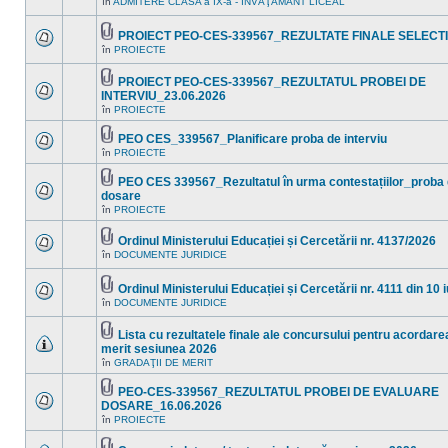
în
ADMITERE CLASA a IX-a - ÎNVĂŢĂMÂNT LICEAL
noi
Nu
ataşat(e)
în
sunt
acest
mesaje
PROIECT PEO-CES-339567_REZULTATE FINALE SELECTI
subiect.
necitite
Fişier(e)
noi
în
PROIECTE
Nu
ataşat(e)
în
sunt
acest
mesaje
PROIECT PEO-CES-339567_REZULTATUL PROBEI DE
subiect.
necitite
Fişier(e)
INTERVIU_23.06.2026
noi
ataşat(e)
Nu
în
în
PROIECTE
sunt
acest
mesaje
subiect.
PEO CES_339567_Planificare proba de interviu
necitite
Fişier(e)
noi
în
PROIECTE
Nu
ataşat(e)
în
sunt
acest
mesaje
PEO CES 339567_Rezultatul în urma contestațiilor_proba 
subiect.
necitite
Fişier(e)
dosare
noi
ataşat(e)
Nu
în
PROIECTE
în
sunt
acest
mesaje
subiect.
necitite
Ordinul Ministerului Educației și Cercetării nr. 4137/2026
noi
Fişier(e)
în
DOCUMENTE JURIDICE
Nu
în
ataşat(e)
sunt
acest
mesaje
subiect.
Ordinul Ministerului Educației și Cercetării nr. 4111 din 10 
necitite
Fişier(e)
noi
în
DOCUMENTE JURIDICE
Nu
ataşat(e)
în
sunt
acest
mesaje
Lista cu rezultatele finale ale concursului pentru acordarea
subiect.
necitite
Fişier(e)
merit sesiunea 2026
noi
ataşat(e)
Nu
în
în
GRADAŢII DE MERIT
sunt
acest
mesaje
subiect.
PEO-CES-339567_REZULTATUL PROBEI DE EVALUARE
necitite
Fişier(e)
noi
DOSARE_16.06.2026
ataşat(e)
în
Nu
în
PROIECTE
acest
sunt
subiect.
mesaje