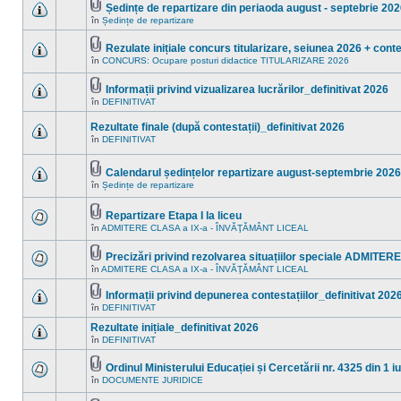
acest
mesaje
Ședințe de repartizare din periaoda august - septebrie 20
subiect.
necitite
Fişier(e)
în
Ședințe de repartizare
Nu
noi
ataşat(e)
sunt
în
mesaje
acest
Rezulate inițiale concurs titularizare, seiunea 2026 + conte
necitite
subiect.
Fişier(e)
în
CONCURS: Ocupare posturi didactice TITULARIZARE 2026
noi
Nu
ataşat(e)
în
sunt
acest
mesaje
Informații privind vizualizarea lucrărilor_definitivat 2026
subiect.
necitite
Fişier(e)
în
DEFINITIVAT
noi
Nu
ataşat(e)
în
sunt
acest
mesaje
Rezultate finale (după contestații)_definitivat 2026
subiect.
necitite
în
DEFINITIVAT
noi
Nu
în
sunt
acest
mesaje
Calendarul ședințelor repartizare august-septembrie 2026
subiect.
necitite
Fişier(e)
noi
în
Ședințe de repartizare
Nu
ataşat(e)
în
sunt
acest
mesaje
subiect.
Repartizare Etapa I la liceu
necitite
Fişier(e)
noi
în
ADMITERE CLASA a IX-a - ÎNVĂŢĂMÂNT LICEAL
Nu
ataşat(e)
în
sunt
acest
mesaje
Precizări privind rezolvarea situațiilor speciale ADMITE
subiect.
necitite
Fişier(e)
în
ADMITERE CLASA a IX-a - ÎNVĂŢĂMÂNT LICEAL
noi
Nu
ataşat(e)
în
sunt
acest
mesaje
Informații privind depunerea contestațiilor_definitivat 202
subiect.
necitite
Fişier(e)
în
DEFINITIVAT
Nu
noi
ataşat(e)
sunt
în
Rezultate inițiale_definitivat 2026
mesaje
acest
necitite
în
DEFINITIVAT
subiect.
Nu
noi
sunt
în
mesaje
Ordinul Ministerului Educației și Cercetării nr. 4325 din 1 i
acest
necitite
Fişier(e)
subiect.
în
DOCUMENTE JURIDICE
Nu
noi
ataşat(e)
sunt
în