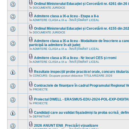
mesaje
acest
Ordinul Ministerului Educației și Cercetării nr. 4261 din 26
necitite
subiect.
Fişier(e)
în
DOCUMENTE JURIDICE
Nu
noi
ataşat(e)
sunt
în
mesaje
acest
Admitere clasa a IX-a liceu - Etapa a II-a
necitite
subiect.
Fişier(e)
în
ADMITERE CLASA a IX-a - ÎNVĂŢĂMÂNT LICEAL
Nu
noi
ataşat(e)
sunt
în
mesaje
acest
Ordinul Ministerului Educației și Cercetării nr. 4155 din 20
necitite
subiect.
Fişier(e)
în
DOCUMENTE JURIDICE
Nu
noi
ataşat(e)
sunt
în
mesaje
acest
Admitere clasa a IX-a liceu - Modalitate de înscriere a cand
necitite
subiect.
Fişier(e)
participă la admitere în alt județ
noi
ataşat(e)
Nu
în
ADMITERE CLASA a IX-a - ÎNVĂŢĂMÂNT LICEAL
în
sunt
acest
mesaje
subiect.
necitite
Admitere clasa a IX-a liceu - Nr locuri CES și rromi
noi
Fişier(e)
în
ADMITERE CLASA a IX-a - ÎNVĂŢĂMÂNT LICEAL
Nu
în
ataşat(e)
sunt
acest
mesaje
subiect.
Rezultate inspecții/ probe practice/ orale, concurs titulari
necitite
Fişier(e)
noi
în
CONCURS: Ocupare posturi didactice TITULARIZARE 2026
Nu
ataşat(e)
în
sunt
acest
mesaje
subiect.
Contractele de finanțare în cadrul Programului Regional 
necitite
Fişier(e)
noi
în
PROIECTE
Nu
ataşat(e)
în
sunt
acest
mesaje
subiect.
Proiectul DWELL - ERASMUS-EDU-2024-POL-EXP-DIGITA
necitite
Fişier(e)
noi
în
PROIECTE
Nu
ataşat(e)
în
sunt
acest
mesaje
Candidați care au validat fișa/admiși la proba scrisă_defin
subiect.
necitite
Fişier(e)
în
DEFINITIVAT
noi
Nu
ataşat(e)
în
sunt
acest
mesaje
2026 ANUNT EN8_Precizări vizualizare
subiect.
necitite
Fişier(e)