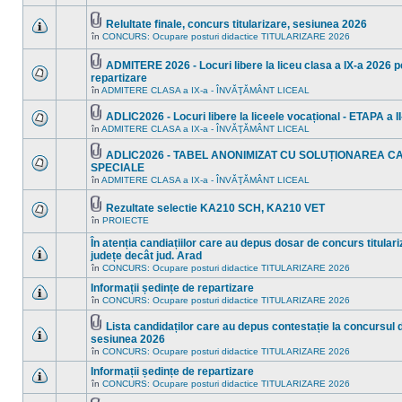
în
sunt
acest
mesaje
subiect.
Relultate finale, concurs titularizare, sesiunea 2026
necitite
Fişier(e)
noi
în
CONCURS: Ocupare posturi didactice TITULARIZARE 2026
Nu
ataşat(e)
în
sunt
acest
mesaje
ADMITERE 2026 - Locuri libere la liceu clasa a IX-a 2026 pe
subiect.
necitite
Fişier(e)
repartizare
noi
ataşat(e)
Nu
în
în
ADMITERE CLASA a IX-a - ÎNVĂŢĂMÂNT LICEAL
sunt
acest
mesaje
subiect.
ADLIC2026 - Locuri libere la liceele vocațional - ETAPA a II
necitite
Fişier(e)
noi
în
ADMITERE CLASA a IX-a - ÎNVĂŢĂMÂNT LICEAL
Nu
ataşat(e)
în
sunt
acest
mesaje
ADLIC2026 - TABEL ANONIMIZAT CU SOLUȚIONAREA C
subiect.
necitite
Fişier(e)
SPECIALE
noi
ataşat(e)
Nu
în
ADMITERE CLASA a IX-a - ÎNVĂŢĂMÂNT LICEAL
în
sunt
acest
mesaje
subiect.
necitite
Rezultate selectie KA210 SCH, KA210 VET
noi
Fişier(e)
în
PROIECTE
Nu
în
ataşat(e)
sunt
acest
În atenția candiațiilor care au depus dosar de concurs titulariz
mesaje
subiect.
necitite
județe decât jud. Arad
noi
Nu
în
CONCURS: Ocupare posturi didactice TITULARIZARE 2026
în
sunt
acest
mesaje
Informații ședințe de repartizare
subiect.
necitite
în
CONCURS: Ocupare posturi didactice TITULARIZARE 2026
Nu
noi
sunt
în
mesaje
Lista candidaților care au depus contestație la concursul de
acest
necitite
Fişier(e)
subiect.
sesiunea 2026
noi
ataşat(e)
Nu
în
CONCURS: Ocupare posturi didactice TITULARIZARE 2026
în
sunt
acest
mesaje
Informații ședințe de repartizare
subiect.
necitite
în
CONCURS: Ocupare posturi didactice TITULARIZARE 2026
noi
Nu
în
sunt