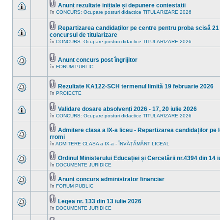
mesaje
acest
Anunț rezultate inițiale și depunere contestații
necitite
subiect.
Fişier(e)
noi
în
CONCURS: Ocupare posturi didactice TITULARIZARE 2026
Nu
ataşat(e)
în
sunt
acest
mesaje
Repartizarea candidaților pe centre pentru proba scisă 21 
subiect.
necitite
Fişier(e)
concursul de titularizare
noi
ataşat(e)
Nu
în
în
CONCURS: Ocupare posturi didactice TITULARIZARE 2026
sunt
acest
mesaje
subiect.
necitite
Anunt concurs post îngrijitor
noi
Fişier(e)
în
în
FORUM PUBLIC
Nu
ataşat(e)
acest
sunt
subiect.
mesaje
necitite
Rezultate KA122-SCH termenul limită 19 februarie 2026
noi
Fişier(e)
în
PROIECTE
Nu
în
ataşat(e)
sunt
acest
mesaje
subiect.
Validare dosare absolvenți 2026 - 17, 20 iulie 2026
necitite
Fişier(e)
în
CONCURS: Ocupare posturi didactice TITULARIZARE 2026
noi
Nu
ataşat(e)
în
sunt
acest
mesaje
Admitere clasa a IX-a liceu - Repartizarea candidaților pe 
subiect.
necitite
Fişier(e)
rromi
noi
ataşat(e)
Nu
în
ADMITERE CLASA a IX-a - ÎNVĂŢĂMÂNT LICEAL
în
sunt
acest
mesaje
subiect.
Ordinul Ministerului Educației și Cercetării nr.4394 din 14 i
necitite
Fişier(e)
noi
în
DOCUMENTE JURIDICE
Nu
ataşat(e)
în
sunt
acest
mesaje
Anunț concurs administrator financiar
subiect.
necitite
Fişier(e)
în
FORUM PUBLIC
Nu
noi
ataşat(e)
sunt
în
mesaje
acest
Legea nr. 133 din 13 iulie 2026
necitite
subiect.
Fişier(e)
în
DOCUMENTE JURIDICE
noi
Nu
ataşat(e)
în
sunt
acest