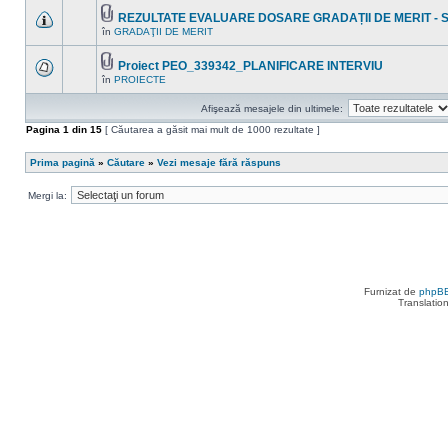
subiect.
mesaje
necitite
REZULTATE EVALUARE DOSARE GRADAȚII DE MERIT - 
noi
Fişier(e)
în
GRADAŢII DE MERIT
Nu
în
ataşat(e)
sunt
acest
mesaje
subiect.
Proiect PEO_339342_PLANIFICARE INTERVIU
necitite
Fişier(e)
noi
în
PROIECTE
Nu
ataşat(e)
în
sunt
acest
mesaje
Afişează mesajele din ultimele:
subiect.
necitite
noi
Pagina
1
din
15
[ Căutarea a găsit mai mult de 1000 rezultate ]
în
acest
subiect.
Prima pagină
»
Căutare
»
Vezi mesaje fără răspuns
Mergi la:
Furnizat de
phpB
Translatio