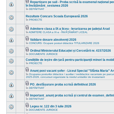
mesaje
Repartizare pe sali - Proba scrisă la examenul național pen
subiect.
necitite
Fişier(e)
în învățământ_sesiunea 2026
noi
ataşat(e)
Nu
în
în
DEFINITIVAT
sunt
acest
mesaje
subiect.
Rezultate Concurs Scoala Europeană 2026
necitite
noi
în
PROIECTE
Nu
în
sunt
acest
mesaje
subiect.
Admitere clasa a IX-a liceu - Ierarizarea pe județul Arad
necitite
Fişier(e)
în
ADMITERE CLASA a IX-a - ÎNVĂŢĂMÂNT LICEAL
noi
Nu
ataşat(e)
în
sunt
acest
mesaje
Validare dosare absolvenți 2026
subiect.
necitite
Fişier(e)
în
CONCURS: Ocupare posturi didactice TITULARIZARE 2026
Nu
noi
ataşat(e)
sunt
în
mesaje
acest
Ordinul Ministerului Educației și Cercetării nr. 4157/2026
necitite
subiect.
Fişier(e)
în
DOCUMENTE JURIDICE
Nu
noi
ataşat(e)
sunt
în
Condițiile de ieșire din țară pentru participanții minori la mob
mesaje
acest
necitite
în
PROIECTE
subiect.
Nu
noi
sunt
în
mesaje
Anunț post vacant șofer - Liceul Special ”Sfânta Maria” A
acest
necitite
Fişier(e)
în
Ocuparea posturilor didactice / auxiliar / nedidactice vacantate pe parcur
subiect.
noi
ataşat(e)
Nu
2025-2026, concursuri organizate la nivelul unitatilor de invatamant
în
sunt
acest
mesaje
PO_desfășurare proba scrisă definitivat 2026
subiect.
necitite
Fişier(e)
noi
în
DEFINITIVAT
Nu
ataşat(e)
în
sunt
acest
mesaje
Important_anunț proba scrisă și centrul de examen_defini
subiect.
necitite
Fişier(e)
în
DEFINITIVAT
Nu
noi
ataşat(e)
sunt
în
mesaje
acest
Legea nr. 122 din 3 iulie 2026
necitite
subiect.
Fişier(e)
în
DOCUMENTE JURIDICE
Nu
noi
ataşat(e)
sunt
în