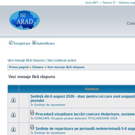
Activ.NET — Service IT ~ Sisteme sup
Comun
Înregistrare
Autentificare
Vezi mesaje fără răspuns
|
Vezi subiecte active
Prima pagină
»
Căutare
»
Vezi mesaje fără răspuns
Vezi mesaje fără răspuns
Subiecte
Ședință din 6 august 2026 - doar pentru cei care sunt angajați 
postului
Nu
în
Ședințe de repartizare
sunt
mesaje
Procedură vizualizare lucrări concurs titularizare, sesiun
necitite
Fişier(e)
noi
în
CONCURS: Ocupare posturi didactice TITULARIZARE 2026
Nu
ataşat(e)
în
sunt
acest
mesaje
subiect.
Ședințe de repartizare pe perioadă nedeterminată 5-6 aug
necitite
Fişier(e)
noi
în
Ședințe de repartizare
Nu
ataşat(e)