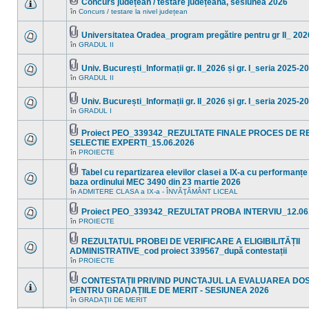
necitite
Concurs județean / testare județeană, sesiunea 2026
noi
Fişier(e)
în
Concurs / testare la nivel județean
Nu
în
ataşat(e)
sunt
acest
mesaje
subiect.
Universitatea Oradea_program pregătire pentru gr II_ 202
necitite
Fişier(e)
noi
în
GRADUL II
Nu
ataşat(e)
în
sunt
acest
mesaje
subiect.
Univ. București_Informații gr. II_2026 și gr. I_seria 2025-2
necitite
Fişier(e)
noi
în
GRADUL II
Nu
ataşat(e)
în
sunt
acest
mesaje
subiect.
Univ. București_Informații gr. II_2026 și gr. I_seria 2025-2
necitite
Fişier(e)
noi
în
GRADUL I
Nu
ataşat(e)
în
sunt
acest
mesaje
Proiect PEO_339342_REZULTATE FINALE PROCES DE R
subiect.
necitite
Fişier(e)
SELECTIE EXPERTI_15.06.2026
noi
ataşat(e)
Nu
în
în
PROIECTE
sunt
acest
mesaje
subiect.
Tabel cu repartizarea elevilor clasei a IX-a cu performanțe
necitite
Fişier(e)
noi
baza ordinului MEC 3490 din 23 martie 2026
ataşat(e)
în
Nu
în
ADMITERE CLASA a IX-a - ÎNVĂŢĂMÂNT LICEAL
acest
sunt
subiect.
mesaje
Proiect PEO_339342_REZULTAT PROBA INTERVIU_12.06
necitite
Fişier(e)
noi
în
PROIECTE
Nu
ataşat(e)
în
sunt
acest
mesaje
REZULTATUL PROBEI DE VERIFICARE A ELIGIBILITĂȚII
subiect.
necitite
Fişier(e)
ADMINISTRATIVE_cod proiect 339567_după contestații
noi
ataşat(e)
Nu
în
PROIECTE
în
sunt
acest
mesaje
subiect.
CONTESTAȚII PRIVIND PUNCTAJUL LA EVALUAREA D
necitite
Fişier(e)
noi
PENTRU GRADAȚIILE DE MERIT - SESIUNEA 2026
ataşat(e)
în
Nu
în
GRADAŢII DE MERIT
acest
sunt