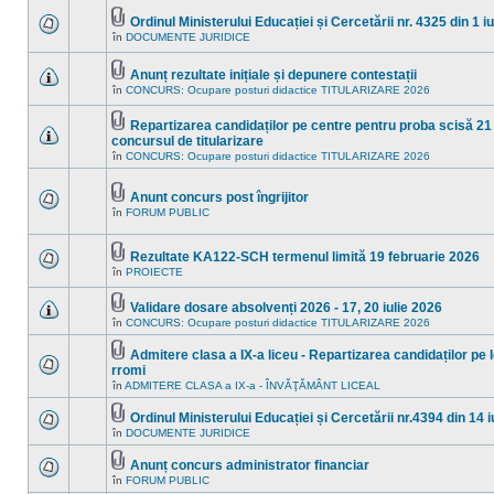
sunt
în
mesaje
Ordinul Ministerului Educației și Cercetării nr. 4325 din 1 i
acest
necitite
Fişier(e)
subiect.
în
DOCUMENTE JURIDICE
Nu
noi
ataşat(e)
sunt
în
mesaje
acest
Anunț rezultate inițiale și depunere contestații
necitite
subiect.
Fişier(e)
noi
în
CONCURS: Ocupare posturi didactice TITULARIZARE 2026
Nu
ataşat(e)
în
sunt
acest
mesaje
Repartizarea candidaților pe centre pentru proba scisă 21 
subiect.
necitite
Fişier(e)
concursul de titularizare
noi
ataşat(e)
Nu
în
în
CONCURS: Ocupare posturi didactice TITULARIZARE 2026
sunt
acest
mesaje
subiect.
necitite
Anunt concurs post îngrijitor
noi
Fişier(e)
în
în
FORUM PUBLIC
Nu
ataşat(e)
acest
sunt
subiect.
mesaje
necitite
Rezultate KA122-SCH termenul limită 19 februarie 2026
noi
Fişier(e)
în
PROIECTE
Nu
în
ataşat(e)
sunt
acest
mesaje
subiect.
Validare dosare absolvenți 2026 - 17, 20 iulie 2026
necitite
Fişier(e)
în
CONCURS: Ocupare posturi didactice TITULARIZARE 2026
noi
Nu
ataşat(e)
în
sunt
acest
mesaje
Admitere clasa a IX-a liceu - Repartizarea candidaților pe 
subiect.
necitite
Fişier(e)
rromi
noi
ataşat(e)
Nu
în
ADMITERE CLASA a IX-a - ÎNVĂŢĂMÂNT LICEAL
în
sunt
acest
mesaje
subiect.
Ordinul Ministerului Educației și Cercetării nr.4394 din 14 i
necitite
Fişier(e)
noi
în
DOCUMENTE JURIDICE
Nu
ataşat(e)
în
sunt
acest
mesaje
Anunț concurs administrator financiar
subiect.
necitite
Fişier(e)
în
FORUM PUBLIC
Nu
noi
ataşat(e)