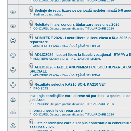
în
CONCURS: Ocupare posturi didactice TITULARIZARE 2026
Nu
ataşat(e)
în
sunt
acest
mesaje
subiect.
Ședințe de repartizare pe perioadă nedeterminată 5-6 aug
necitite
Fişier(e)
noi
în
Ședințe de repartizare
Nu
ataşat(e)
în
sunt
acest
mesaje
subiect.
Relultate finale, concurs titularizare, sesiunea 2026
necitite
Fişier(e)
noi
în
CONCURS: Ocupare posturi didactice TITULARIZARE 2026
Nu
ataşat(e)
în
sunt
acest
mesaje
ADMITERE 2026 - Locuri libere la liceu clasa a IX-a 2026 pe
subiect.
necitite
Fişier(e)
repartizare
noi
ataşat(e)
Nu
în
în
ADMITERE CLASA a IX-a - ÎNVĂŢĂMÂNT LICEAL
sunt
acest
mesaje
subiect.
ADLIC2026 - Locuri libere la liceele vocațional - ETAPA a II
necitite
Fişier(e)
noi
în
ADMITERE CLASA a IX-a - ÎNVĂŢĂMÂNT LICEAL
Nu
ataşat(e)
în
sunt
acest
mesaje
ADLIC2026 - TABEL ANONIMIZAT CU SOLUȚIONAREA C
subiect.
necitite
Fişier(e)
SPECIALE
noi
ataşat(e)
Nu
în
ADMITERE CLASA a IX-a - ÎNVĂŢĂMÂNT LICEAL
în
sunt
acest
mesaje
subiect.
necitite
Rezultate selectie KA210 SCH, KA210 VET
noi
Fişier(e)
în
PROIECTE
Nu
în
ataşat(e)
sunt
acest
În atenția candiațiilor care doresc să participe la ședințele de
mesaje
subiect.
necitite
jud. Arad
noi
Nu
în
CONCURS: Ocupare posturi didactice TITULARIZARE 2026
în
sunt
acest
mesaje
Informații ședințe de repartizare
subiect.
necitite
în
CONCURS: Ocupare posturi didactice TITULARIZARE 2026
Nu
noi
sunt
în
mesaje
Lista candidaților care au depus contestație la concursul de
acest
necitite
Fişier(e)
subiect.
sesiunea 2026
noi
ataşat(e)
Nu