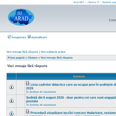
Activ.NET — Service IT ~ Sisteme sup
Comun
Înregistrare
Autentificare
Vezi mesaje fără răspuns
|
Vezi subiecte active
Prima pagină
»
Căutare
»
Vezi mesaje fără răspuns
Vezi mesaje fără răspuns
Subiecte
Lista cadrelor didactice care au ocupat post în ședințele d
Fişier(e)
2026
ataşat(e)
Nu
în
Ședințe de repartizare
sunt
mesaje
Ședință din 6 august 2026 - doar pentru cei care sunt angajați 
necitite
postului
noi
Nu
în
Ședințe de repartizare
în
sunt
acest
mesaje
subiect.
Procedură vizualizare lucrări concurs titularizare, sesiun
necitite
Fişier(e)
noi