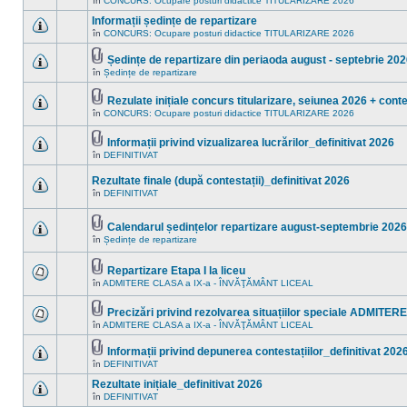
în
CONCURS: Ocupare posturi didactice TITULARIZARE 2026
în
sunt
acest
mesaje
Informații ședințe de repartizare
subiect.
necitite
în
CONCURS: Ocupare posturi didactice TITULARIZARE 2026
noi
Nu
în
sunt
acest
mesaje
Ședințe de repartizare din periaoda august - septebrie 20
subiect.
necitite
Fişier(e)
în
Ședințe de repartizare
Nu
noi
ataşat(e)
sunt
în
mesaje
acest
Rezulate inițiale concurs titularizare, seiunea 2026 + conte
necitite
subiect.
Fişier(e)
în
CONCURS: Ocupare posturi didactice TITULARIZARE 2026
noi
Nu
ataşat(e)
în
sunt
acest
mesaje
Informații privind vizualizarea lucrărilor_definitivat 2026
subiect.
necitite
Fişier(e)
în
DEFINITIVAT
noi
Nu
ataşat(e)
în
sunt
acest
mesaje
Rezultate finale (după contestații)_definitivat 2026
subiect.
necitite
în
DEFINITIVAT
noi
Nu
în
sunt
acest
mesaje
Calendarul ședințelor repartizare august-septembrie 2026
subiect.
necitite
Fişier(e)
noi
în
Ședințe de repartizare
Nu
ataşat(e)
în
sunt
acest
mesaje
subiect.
Repartizare Etapa I la liceu
necitite
Fişier(e)
noi
în
ADMITERE CLASA a IX-a - ÎNVĂŢĂMÂNT LICEAL
Nu
ataşat(e)
în
sunt
acest
mesaje
Precizări privind rezolvarea situațiilor speciale ADMITE
subiect.
necitite
Fişier(e)
în
ADMITERE CLASA a IX-a - ÎNVĂŢĂMÂNT LICEAL
noi
Nu
ataşat(e)
în
sunt
acest
mesaje
Informații privind depunerea contestațiilor_definitivat 202
subiect.
necitite
Fişier(e)
în
DEFINITIVAT
Nu
noi
ataşat(e)
sunt
în
Rezultate inițiale_definitivat 2026
mesaje
acest
necitite
în
DEFINITIVAT
subiect.
Nu
noi