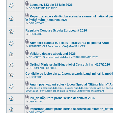
sunt
în
mesaje
acest
Legea nr. 133 din 13 iulie 2026
necitite
subiect.
Fişier(e)
în
DOCUMENTE JURIDICE
noi
Nu
ataşat(e)
în
sunt
acest
mesaje
Repartizare pe sali - Proba scrisă la examenul național pen
subiect.
necitite
Fişier(e)
în învățământ_sesiunea 2026
noi
ataşat(e)
Nu
în
în
DEFINITIVAT
sunt
acest
mesaje
subiect.
Rezultate Concurs Scoala Europeană 2026
necitite
noi
în
PROIECTE
Nu
în
sunt
acest
mesaje
subiect.
Admitere clasa a IX-a liceu - Ierarizarea pe județul Arad
necitite
Fişier(e)
în
ADMITERE CLASA a IX-a - ÎNVĂŢĂMÂNT LICEAL
noi
Nu
ataşat(e)
în
sunt
acest
mesaje
Validare dosare absolvenți 2026
subiect.
necitite
Fişier(e)
în
CONCURS: Ocupare posturi didactice TITULARIZARE 2026
Nu
noi
ataşat(e)
sunt
în
mesaje
acest
Ordinul Ministerului Educației și Cercetării nr. 4157/2026
necitite
subiect.
Fişier(e)
în
DOCUMENTE JURIDICE
Nu
noi
ataşat(e)
sunt
în
Condițiile de ieșire din țară pentru participanții minori la mob
mesaje
acest
necitite
în
PROIECTE
subiect.
Nu
noi
sunt
în
mesaje
Anunț post vacant șofer - Liceul Special ”Sfânta Maria” A
acest
necitite
Fişier(e)
în
Ocuparea posturilor didactice / auxiliar / nedidactice vacantate pe parcur
subiect.
noi
ataşat(e)
Nu
2025-2026, concursuri organizate la nivelul unitatilor de invatamant
în
sunt
acest
mesaje
PO_desfășurare proba scrisă definitivat 2026
subiect.
necitite
Fişier(e)
noi
în
DEFINITIVAT
Nu
ataşat(e)
în
sunt
acest
mesaje
Important_anunț proba scrisă și centrul de examen_defini
subiect.
necitite
Fişier(e)
în
DEFINITIVAT