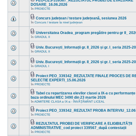
PEO-CES-339567_REZULTATUL PROBEI DE EVALUARE
necitite
Fişier(e)
noi
DOSARE_16.06.2026
ataşat(e)
în
Nu
în
PROIECTE
acest
sunt
subiect.
mesaje
necitite
Concurs județean / testare județeană, sesiunea 2026
noi
Fişier(e)
în
Concurs / testare la nivel județean
Nu
în
ataşat(e)
sunt
acest
mesaje
subiect.
Universitatea Oradea_program pregătire pentru gr II_ 202
necitite
Fişier(e)
noi
în
GRADUL II
Nu
ataşat(e)
în
sunt
acest
mesaje
subiect.
Univ. București_Informații gr. II_2026 și gr. I_seria 2025-2
necitite
Fişier(e)
noi
în
GRADUL II
Nu
ataşat(e)
în
sunt
acest
mesaje
subiect.
Univ. București_Informații gr. II_2026 și gr. I_seria 2025-2
necitite
Fişier(e)
noi
în
GRADUL I
Nu
ataşat(e)
în
sunt
acest
mesaje
Proiect PEO_339342_REZULTATE FINALE PROCES DE R
subiect.
necitite
Fişier(e)
SELECTIE EXPERTI_15.06.2026
noi
ataşat(e)
Nu
în
în
PROIECTE
sunt
acest
mesaje
subiect.
Tabel cu repartizarea elevilor clasei a IX-a cu performanțe
necitite
Fişier(e)
noi
baza ordinului MEC 3490 din 23 martie 2026
ataşat(e)
în
Nu
în
ADMITERE CLASA a IX-a - ÎNVĂŢĂMÂNT LICEAL
acest
sunt
subiect.
mesaje
Proiect PEO_339342_REZULTAT PROBA INTERVIU_12.06
necitite
Fişier(e)
noi
în
PROIECTE
Nu
ataşat(e)
în
sunt
acest
mesaje
REZULTATUL PROBEI DE VERIFICARE A ELIGIBILITĂȚII
subiect.
necitite
Fişier(e)
ADMINISTRATIVE_cod proiect 339567_după contestații
noi
ataşat(e)
Nu
în
PROIECTE
în
sunt
acest