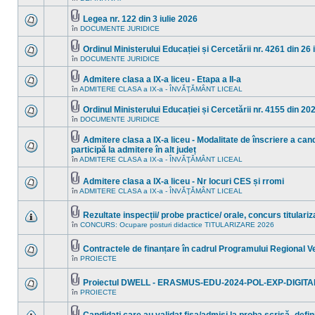
Nu
noi
ataşat(e)
sunt
în
mesaje
acest
Legea nr. 122 din 3 iulie 2026
necitite
subiect.
Fişier(e)
în
DOCUMENTE JURIDICE
Nu
noi
ataşat(e)
sunt
în
mesaje
acest
Ordinul Ministerului Educației și Cercetării nr. 4261 din 26
necitite
subiect.
Fişier(e)
în
DOCUMENTE JURIDICE
Nu
noi
ataşat(e)
sunt
în
mesaje
acest
Admitere clasa a IX-a liceu - Etapa a II-a
necitite
subiect.
Fişier(e)
în
ADMITERE CLASA a IX-a - ÎNVĂŢĂMÂNT LICEAL
Nu
noi
ataşat(e)
sunt
în
mesaje
acest
Ordinul Ministerului Educației și Cercetării nr. 4155 din 20
necitite
subiect.
Fişier(e)
în
DOCUMENTE JURIDICE
Nu
noi
ataşat(e)
sunt
în
mesaje
acest
Admitere clasa a IX-a liceu - Modalitate de înscriere a cand
necitite
subiect.
Fişier(e)
participă la admitere în alt județ
noi
ataşat(e)
Nu
în
ADMITERE CLASA a IX-a - ÎNVĂŢĂMÂNT LICEAL
în
sunt
acest
mesaje
subiect.
necitite
Admitere clasa a IX-a liceu - Nr locuri CES și rromi
noi
Fişier(e)
în
ADMITERE CLASA a IX-a - ÎNVĂŢĂMÂNT LICEAL
Nu
în
ataşat(e)
sunt
acest
mesaje
subiect.
Rezultate inspecții/ probe practice/ orale, concurs titulari
necitite
Fişier(e)
noi
în
CONCURS: Ocupare posturi didactice TITULARIZARE 2026
Nu
ataşat(e)
în
sunt
acest
mesaje
subiect.
Contractele de finanțare în cadrul Programului Regional 
necitite
Fişier(e)
noi
în
PROIECTE
Nu
ataşat(e)
în
sunt
acest
mesaje
subiect.
Proiectul DWELL - ERASMUS-EDU-2024-POL-EXP-DIGITA
necitite
Fişier(e)
noi
în
PROIECTE
Nu
ataşat(e)
în
sunt
acest
mesaje
subiect.