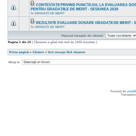
mesaje
subiect.
CONTESTAȚII PRIVIND PUNCTAJUL LA EVALUAREA D
necitite
Fişier(e)
noi
PENTRU GRADAȚIILE DE MERIT - SESIUNEA 2026
ataşat(e)
în
Nu
în
GRADAŢII DE MERIT
acest
sunt
subiect.
mesaje
necitite
REZULTATE EVALUARE DOSARE GRADAȚII DE MERIT - 
noi
Fişier(e)
în
GRADAŢII DE MERIT
Nu
în
ataşat(e)
sunt
acest
mesaje
subiect.
Afişează mesajele din ultimele:
necitite
noi
Pagina
1
din
15
[ Căutarea a găsit mai mult de 1000 rezultate ]
în
acest
subiect.
Prima pagină
»
Căutare
»
Vezi mesaje fără răspuns
Mergi la:
Furnizat de
phpB
Translatio