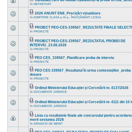
Candidați care au validat fișa/admiși la proba scrisă_defin
necitite
Fişier(e)
în
DEFINITIVAT
noi
Nu
ataşat(e)
în
sunt
acest
mesaje
2026 ANUNT EN8_Precizări vizualizare
subiect.
necitite
Fişier(e)
în
ADMITERE CLASA a IX-a - ÎNVĂŢĂMÂNT LICEAL
noi
Nu
ataşat(e)
în
sunt
acest
mesaje
PROIECT PEO-CES-339567_REZULTATE FINALE SELECTI
subiect.
necitite
Fişier(e)
noi
în
PROIECTE
Nu
ataşat(e)
în
sunt
acest
mesaje
PROIECT PEO-CES-339567_REZULTATUL PROBEI DE
subiect.
necitite
Fişier(e)
INTERVIU_23.06.2026
noi
ataşat(e)
Nu
în
în
PROIECTE
sunt
acest
mesaje
subiect.
PEO CES_339567_Planificare proba de interviu
necitite
Fişier(e)
noi
în
PROIECTE
Nu
ataşat(e)
în
sunt
acest
mesaje
PEO CES 339567_Rezultatul în urma contestațiilor_proba 
subiect.
necitite
Fişier(e)
dosare
noi
ataşat(e)
Nu
în
PROIECTE
în
sunt
acest
mesaje
subiect.
necitite
Ordinul Ministerului Educației și Cercetării nr. 4137/2026
noi
Fişier(e)
în
DOCUMENTE JURIDICE
Nu
în
ataşat(e)
sunt
acest
mesaje
subiect.
Ordinul Ministerului Educației și Cercetării nr. 4111 din 10 
necitite
Fişier(e)
noi
în
DOCUMENTE JURIDICE
Nu
ataşat(e)
în
sunt
acest
mesaje
Lista cu rezultatele finale ale concursului pentru acordarea
subiect.
necitite
Fişier(e)
merit sesiunea 2026
noi
ataşat(e)
Nu
în
în
GRADAŢII DE MERIT
sunt
acest
mesaje
subiect.