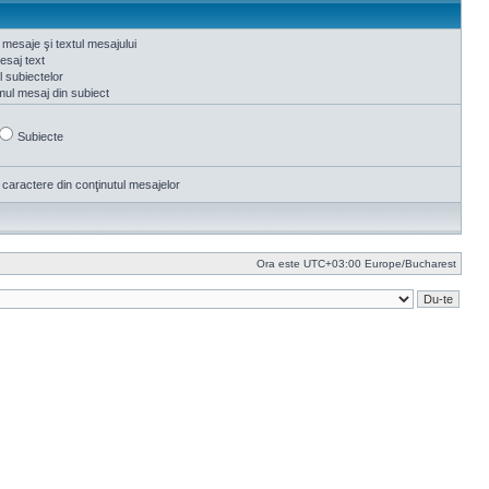
 mesaje şi textul mesajului
saj text
ul subiectelor
mul mesaj din subiect
Subiecte
 caractere din conţinutul mesajelor
Ora este UTC+03:00 Europe/Bucharest