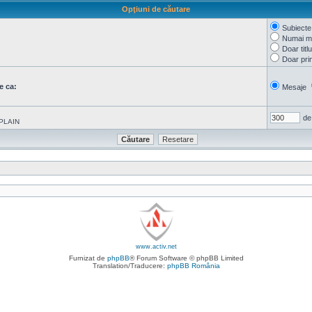
Opţiuni de căutare
Subiecte
Numai me
Doar titl
Doar pri
e ca:
Mesaje
de
PLAIN
www.activ.net
Furnizat de
phpBB
® Forum Software © phpBB Limited
Translation/Traducere:
phpBB România