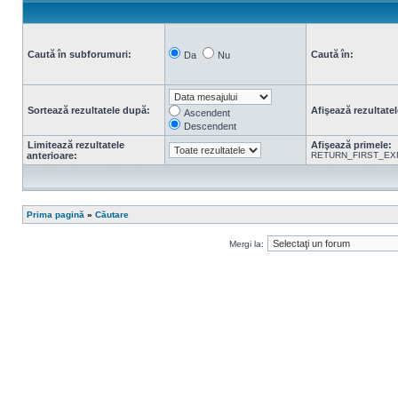
Caută în subforumuri:
Caută în:
Da
Nu
Sortează rezultatele după:
Afişează rezultatel
Ascendent
Descendent
Limitează rezultatele
Afişează primele:
anterioare:
RETURN_FIRST_EX
Prima pagină
»
Căutare
Mergi la: