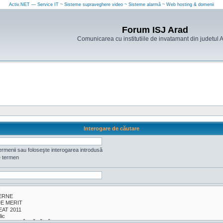
Activ.NET — Service IT ~ Sisteme supraveghere video ~ Sisteme alarmă ~ Web hosting & domenii
Forum ISJ Arad
Comunicarea cu institutiile de invatamant din judetul 
Interogare de căutare
ermenii sau foloseşte interogarea introdusă
e termen