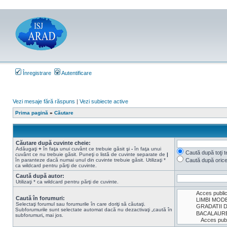
Înregistrare
Autentificare
Vezi mesaje fără răspuns
|
Vezi subiecte active
Prima pagină
»
Căutare
Căutare după cuvinte cheie:
Adăugaţi
+
în faţa unui cuvânt ce trebuie găsit şi
-
în faţa unui
Caută după toţi t
cuvânt ce nu trebuie găsit. Puneţi o listă de cuvinte separate de
|
în paranteze dacă numai unul din cuvinte trebuie găsit. Utilizaţi *
Caută după oric
ca wildcard pentru părţi de cuvinte.
Caută după autor:
Utilizaţi * ca wildcard pentru părţi de cuvinte.
Caută în forumuri:
Selectaţi forumul sau forumurile în care doriţi să căutaţi.
Subforumurile sunt selectate automat dacă nu dezactivaţi „caută în
subforumuri„ mai jos.