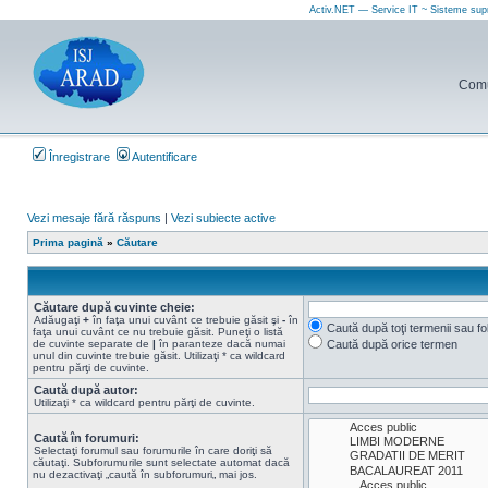
Activ.NET — Service IT ~ Sisteme sup
Comun
Înregistrare
Autentificare
Vezi mesaje fără răspuns
|
Vezi subiecte active
Prima pagină
»
Căutare
Căutare după cuvinte cheie:
Adăugaţi
+
în faţa unui cuvânt ce trebuie găsit şi
-
în
Caută după toţi termenii sau f
faţa unui cuvânt ce nu trebuie găsit. Puneţi o listă
de cuvinte separate de
|
în paranteze dacă numai
Caută după orice termen
unul din cuvinte trebuie găsit. Utilizaţi * ca wildcard
pentru părţi de cuvinte.
Caută după autor:
Utilizaţi * ca wildcard pentru părţi de cuvinte.
Caută în forumuri:
Selectaţi forumul sau forumurile în care doriţi să
căutaţi. Subforumurile sunt selectate automat dacă
nu dezactivaţi „caută în subforumuri„ mai jos.