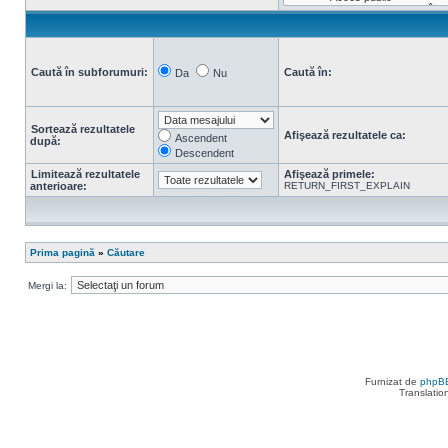
Caută în subforumuri:
Caută în:
Da
Nu
Sortează rezultatele
Afişează rezultatele ca:
Ascendent
după:
Descendent
Limitează rezultatele
Afişează primele:
anterioare:
RETURN_FIRST_EXPLAIN
Prima pagină
»
Căutare
Mergi la:
Furnizat de
phpB
Translatio