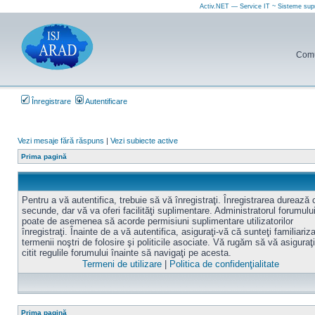
Activ.NET — Service IT ~ Sisteme sup
Comun
Înregistrare
Autentificare
Vezi mesaje fără răspuns
|
Vezi subiecte active
Prima pagină
Pentru a vă autentifica, trebuie să vă înregistraţi. Înregistrarea durează
secunde, dar vă va oferi facilităţi suplimentare. Administratorul forumulu
poate de asemenea să acorde permisiuni suplimentare utilizatorilor
înregistraţi. Înainte de a vă autentifica, asiguraţi-vă că sunteţi familiariz
termenii noştri de folosire şi politicile asociate. Vă rugăm să vă asiguraţi
citit regulile forumului înainte să navigaţi pe acesta.
Termeni de utilizare
|
Politica de confidenţialitate
Prima pagină