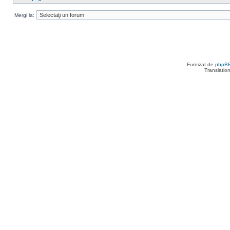
Mergi la:
Furnizat de
phpB
Translatio