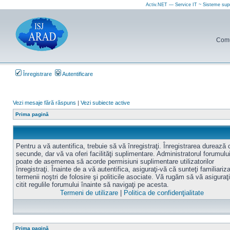
Activ.NET — Service IT ~ Sisteme sup
Comun
Înregistrare
Autentificare
Vezi mesaje fără răspuns
|
Vezi subiecte active
Prima pagină
Pentru a vă autentifica, trebuie să vă înregistraţi. Înregistrarea durează
secunde, dar vă va oferi facilităţi suplimentare. Administratorul forumulu
poate de asemenea să acorde permisiuni suplimentare utilizatorilor
înregistraţi. Înainte de a vă autentifica, asiguraţi-vă că sunteţi familiariz
termenii noştri de folosire şi politicile asociate. Vă rugăm să vă asiguraţi
citit regulile forumului înainte să navigaţi pe acesta.
Termeni de utilizare
|
Politica de confidenţialitate
Prima pagină