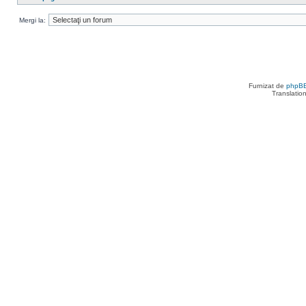
Mergi la:
Furnizat de
phpB
Translatio