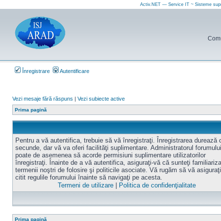
Activ.NET — Service IT ~ Sisteme sup
Comun
Înregistrare
Autentificare
Vezi mesaje fără răspuns
|
Vezi subiecte active
Prima pagină
Pentru a vă autentifica, trebuie să vă înregistraţi. Înregistrarea durează
secunde, dar vă va oferi facilităţi suplimentare. Administratorul forumulu
poate de asemenea să acorde permisiuni suplimentare utilizatorilor
înregistraţi. Înainte de a vă autentifica, asiguraţi-vă că sunteţi familiariz
termenii noştri de folosire şi politicile asociate. Vă rugăm să vă asiguraţi
citit regulile forumului înainte să navigaţi pe acesta.
Termeni de utilizare
|
Politica de confidenţialitate
Prima pagină