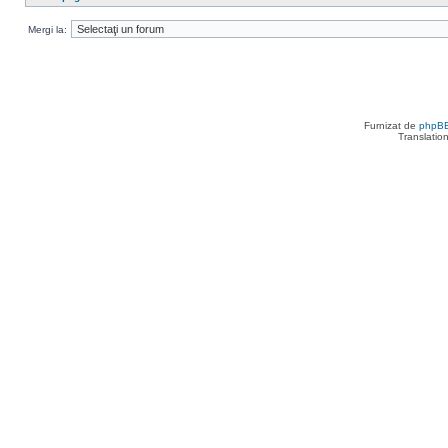
Mergi la:
Furnizat de
phpB
Translatio