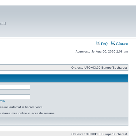
Arad
FAQ
Căutare
Acum este Joi Aug 06, 2026 2:08 am
Ora este UTC+03:00 Europe/Bucharest
rola
ică-mă automat la fiecare vizită
 starea mea online în această sesiune
Ora este UTC+03:00 Europe/Bucharest