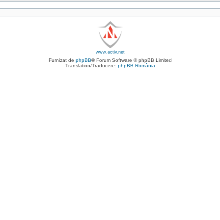
www.activ.net
Furnizat de
phpBB
® Forum Software © phpBB Limited
Translation/Traducere:
phpBB România