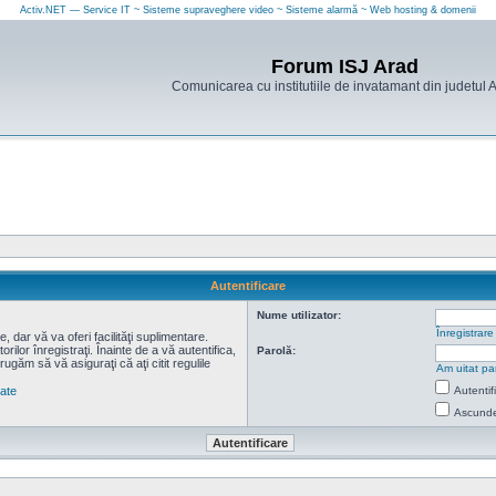
Activ.NET — Service IT ~ Sisteme supraveghere video ~ Sisteme alarmă ~ Web hosting & domenii
Forum ISJ Arad
Comunicarea cu institutiile de invatamant din judetul 
Autentificare
Nume utilizator:
Înregistrare
 dar vă va oferi facilităţi suplimentare.
lor înregistraţi. Înainte de a vă autentifica,
Parolă:
 rugăm să vă asiguraţi că aţi citit regulile
Am uitat pa
tate
Autentif
Ascunde