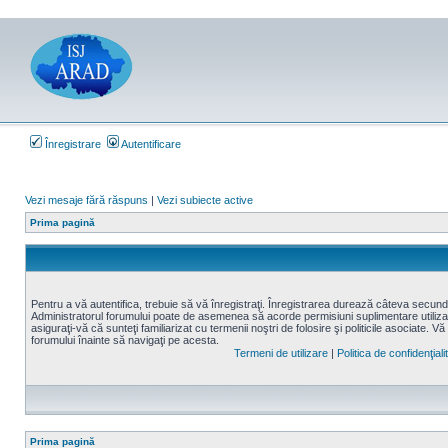
Înregistrare
Autentificare
Vezi mesaje fără răspuns
|
Vezi subiecte active
Prima pagină
Pentru a vă autentifica, trebuie să vă înregistraţi. Înregistrarea durează câteva secunde,
Administratorul forumului poate de asemenea să acorde permisiuni suplimentare utilizatori
asiguraţi-vă că sunteţi familiarizat cu termenii noştri de folosire şi politicile asociate. Vă
forumului înainte să navigaţi pe acesta.
Termeni de utilizare
|
Politica de confidenţiali
Prima pagină