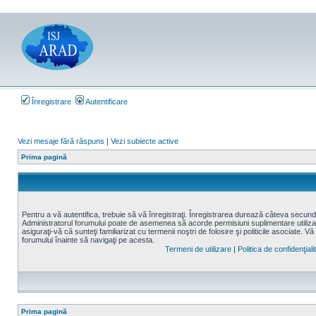
Înregistrare
Autentificare
Vezi mesaje fără răspuns
|
Vezi subiecte active
Prima pagină
Pentru a vă autentifica, trebuie să vă înregistraţi. Înregistrarea durează câteva secunde,
Administratorul forumului poate de asemenea să acorde permisiuni suplimentare utilizatori
asiguraţi-vă că sunteţi familiarizat cu termenii noştri de folosire şi politicile asociate. Vă
forumului înainte să navigaţi pe acesta.
Termeni de utilizare
|
Politica de confidenţiali
Prima pagină