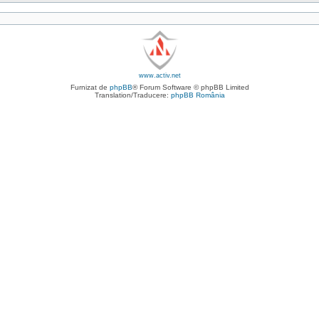
www.activ.net
Furnizat de
phpBB
® Forum Software © phpBB Limited
Translation/Traducere:
phpBB România