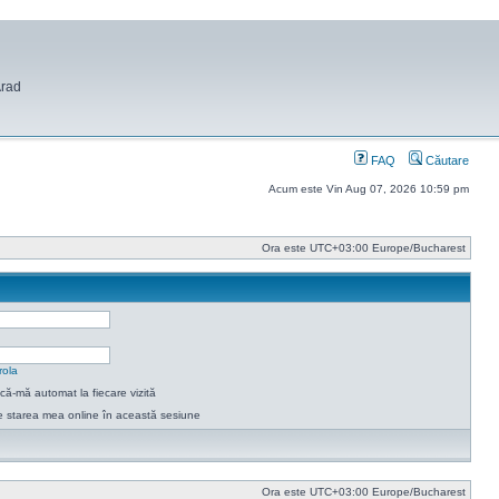
Arad
FAQ
Căutare
Acum este Vin Aug 07, 2026 10:59 pm
Ora este UTC+03:00 Europe/Bucharest
rola
ică-mă automat la fiecare vizită
 starea mea online în această sesiune
Ora este UTC+03:00 Europe/Bucharest