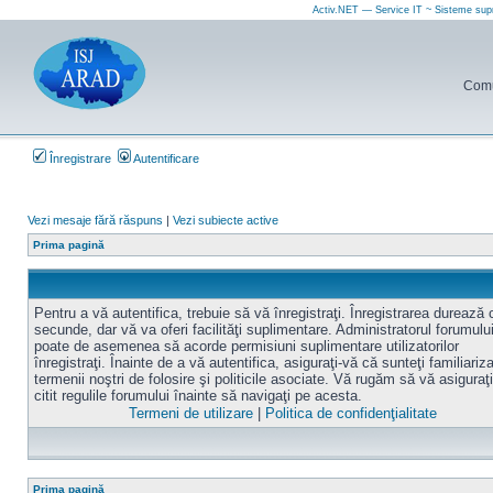
Activ.NET — Service IT ~ Sisteme sup
Comun
Înregistrare
Autentificare
Vezi mesaje fără răspuns
|
Vezi subiecte active
Prima pagină
Pentru a vă autentifica, trebuie să vă înregistraţi. Înregistrarea durează
secunde, dar vă va oferi facilităţi suplimentare. Administratorul forumulu
poate de asemenea să acorde permisiuni suplimentare utilizatorilor
înregistraţi. Înainte de a vă autentifica, asiguraţi-vă că sunteţi familiariz
termenii noştri de folosire şi politicile asociate. Vă rugăm să vă asiguraţi
citit regulile forumului înainte să navigaţi pe acesta.
Termeni de utilizare
|
Politica de confidenţialitate
Prima pagină