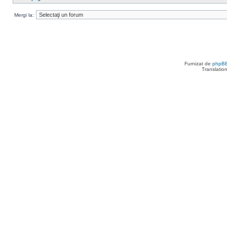
Mergi la:
Furnizat de
phpB
Translatio