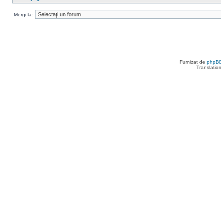
Mergi la:
Furnizat de
phpB
Translatio