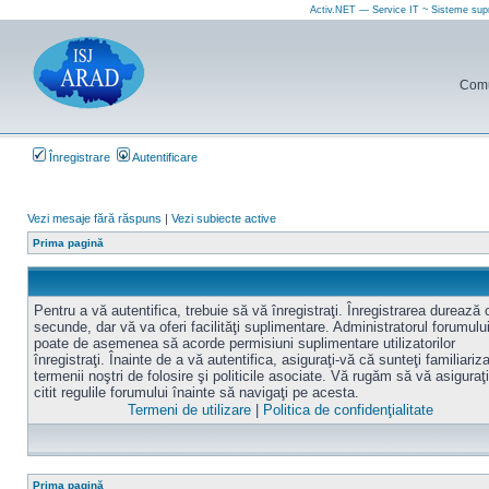
Activ.NET — Service IT ~ Sisteme sup
Comun
Înregistrare
Autentificare
Vezi mesaje fără răspuns
|
Vezi subiecte active
Prima pagină
Pentru a vă autentifica, trebuie să vă înregistraţi. Înregistrarea durează
secunde, dar vă va oferi facilităţi suplimentare. Administratorul forumulu
poate de asemenea să acorde permisiuni suplimentare utilizatorilor
înregistraţi. Înainte de a vă autentifica, asiguraţi-vă că sunteţi familiariz
termenii noştri de folosire şi politicile asociate. Vă rugăm să vă asiguraţi
citit regulile forumului înainte să navigaţi pe acesta.
Termeni de utilizare
|
Politica de confidenţialitate
Prima pagină