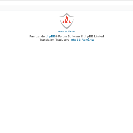
www.activ.net
Furnizat de
phpBB
® Forum Software © phpBB Limited
Translation/Traducere:
phpBB România