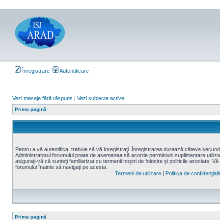
Înregistrare
Autentificare
Vezi mesaje fără răspuns
|
Vezi subiecte active
Prima pagină
Pentru a vă autentifica, trebuie să vă înregistraţi. Înregistrarea durează câteva secunde,
Administratorul forumului poate de asemenea să acorde permisiuni suplimentare utilizatori
asiguraţi-vă că sunteţi familiarizat cu termenii noştri de folosire şi politicile asociate. Vă
forumului înainte să navigaţi pe acesta.
Termeni de utilizare
|
Politica de confidenţiali
Prima pagină