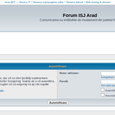
Activ.NET — Service IT ~ Sisteme supraveghere video ~ Sisteme alarmă ~ Web hosting & domenii
Forum ISJ Arad
Comunicarea cu institutiile de invatamant din judetul 
Autentificare
Nume utilizator:
Înregistrare
 dar vă va oferi facilităţi suplimentare.
lor înregistraţi. Înainte de a vă autentifica,
Parolă:
 rugăm să vă asiguraţi că aţi citit regulile
Am uitat pa
tate
Autentif
Ascunde