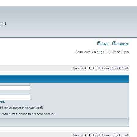
Arad
FAQ
Căutare
Acum este Vin Aug 07, 2026 5:20 pm
Ora este UTC+03:00 Europe/Bucharest
rola
ică-mă automat la fiecare vizită
 starea mea online în această sesiune
Ora este UTC+03:00 Europe/Bucharest