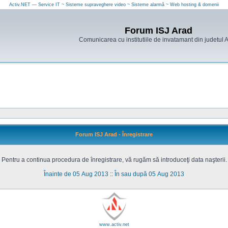
Activ.NET — Service IT ~ Sisteme supraveghere video ~ Sisteme alarmă ~ Web hosting & domenii
Forum ISJ Arad
Comunicarea cu institutiile de invatamant din judetul 
Forum ISJ Arad - Înregistrare
Pentru a continua procedura de înregistrare, vă rugăm să introduceţi data naşterii.
Înainte de 05 Aug 2013
::
În sau după 05 Aug 2013
www.activ.net