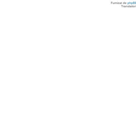
Furnizat de
phpB
Translatio