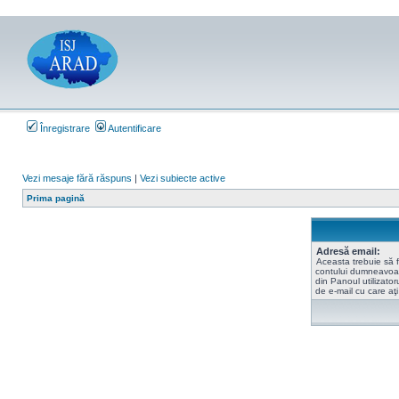
Înregistrare
Autentificare
Vezi mesaje fără răspuns
|
Vezi subiecte active
Prima pagină
Adresă email:
Aceasta trebuie să f
contului dumneavoas
din Panoul utilizator
de e-mail cu care aţi 