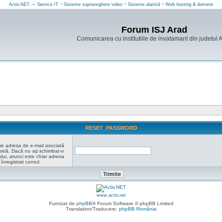
Activ.NET — Service IT ~ Sisteme supraveghere video ~ Sisteme alarmă ~ Web hosting & domenii
Forum ISJ Arad
Comunicarea cu institutiile de invatamant din judetul 
RESET_PASSWORD
ie adresa de e-mail asociată
tră. Dacă nu aţi schimbat-o
ului, atunci este chiar adresa
înregistrat contul.
www.activ.net
Furnizat de
phpBB
® Forum Software © phpBB Limited
Translation/Traducere:
phpBB România