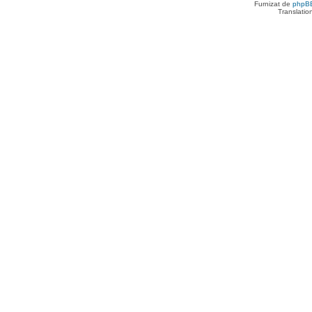
Furnizat de
phpB
Translatio