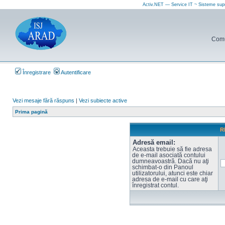
Activ.NET — Service IT ~ Sisteme sup
Comun
Înregistrare
Autentificare
Vezi mesaje fără răspuns
|
Vezi subiecte active
Prima pagină
R
Adresă email:
Aceasta trebuie să fie adresa
de e-mail asociată contului
dumneavoastră. Dacă nu aţi
schimbat-o din Panoul
utilizatorului, atunci este chiar
adresa de e-mail cu care aţi
înregistrat contul.