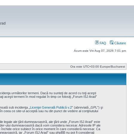
Arad
FAQ
Căutare
Acum este Vin Aug 07, 2026 7:01 pm
Ora este UTC+03:00 Europe/Bucharest
cidenţa următorilor termeni. Dacă nu sunteţi de acord cu toţi aceşti
ţi aceşti termeni în mod regulat în timp ce folosiţi „Forum ISJ Arad”
nsată sub incidenţa „
Licenţei Generală Publică v.2
” (abreviată „GPL”) şi
 în ceea ce site-ul acceptă sau nu din punct de vedere al conţinutului
le legale ale ţării dumneavoastră, ale ţării unde „Forum ISJ Arad” este
rovider-ului dumneavoastră dacă vom considera necesar. Adresele IP ale
au închide orice subiect în orice moment în care consideră necesar. Ca
 dumneavoastră, iar „Forum ISJ Arad” sau phpBB nu pot fi consideraţi