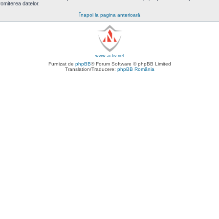
omiterea datelor.
Înapoi la pagina anterioară
www.activ.net
Furnizat de
phpBB
® Forum Software © phpBB Limited
Translation/Traducere:
phpBB România