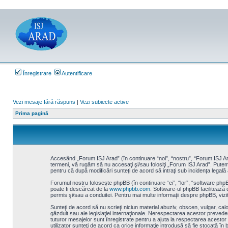
Înregistrare
Autentificare
Vezi mesaje fără răspuns
|
Vezi subiecte active
Prima pagină
Accesând „Forum ISJ Arad” (în continuare “noi”, “nostru”, “Forum ISJ Arad
termeni, vă rugăm să nu accesaţi şi/sau folosiţi „Forum ISJ Arad”. Putem 
pentru că după modificări sunteţi de acord să intraţi sub incidenţa legală 
Forumul nostru foloseşte phpBB (în continuare “ei”, “lor”, “software ph
poate fi descărcat de la
www.phpbb.com
. Software-ul phpBB facilitează 
permis şi/sau a conduitei. Pentru mai multe informaţii despre phpBB, vizit
Sunteţi de acord să nu scrieţi niciun material abuziv, obscen, vulgar, cal
găzduit sau ale legislaţiei internaţionale. Nerespectarea acestor preved
tuturor mesajelor sunt înregistrate pentru a ajuta la respectarea acesto
utilizator sunteţi de acord ca orice informaţie introdusă să fie stocată î