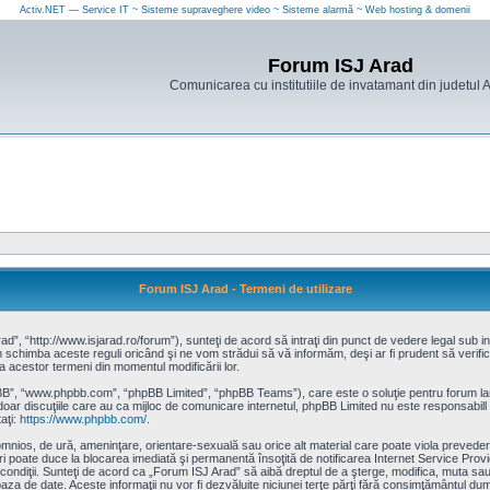
Activ.NET — Service IT ~ Sisteme supraveghere video ~ Sisteme alarmă ~ Web hosting & domenii
Forum ISJ Arad
Comunicarea cu institutiile de invatamant din judetul 
Forum ISJ Arad - Termeni de utilizare
”, “http://www.isjarad.ro/forum”), sunteţi de acord să intraţi din punct de vedere legal sub in
schimba aceste reguli oricând şi ne vom strădui să vă informăm, deşi ar fi prudent să verifica
a acestor termeni din momentul modificării lor.
pBB”, “www.phpbb.com”, “phpBB Limited”, “phpBB Teams”), care este o soluţie pentru forum la
doar discuţiile care au ca mijloc de comunicare internetul, phpBB Limited nu este responsabill
aţi:
https://www.phpbb.com/
.
omnios, de ură, ameninţare, orientare-sexuală sau orice alt material care poate viola prevederi
eri poate duce la blocarea imediată şi permanentă însoţită de notificarea Internet Service P
r condiţii. Sunteţi de acord ca „Forum ISJ Arad” să aibă dreptul de a şterge, modifica, muta s
n baza de date. Aceste informaţii nu vor fi dezvăluite niciunei terţe părţi fără consimţământul