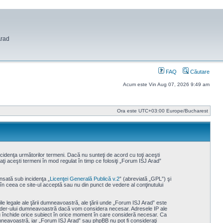
Arad
FAQ
Căutare
Acum este Vin Aug 07, 2026 9:49 am
Ora este UTC+03:00 Europe/Bucharest
cidenţa următorilor termeni. Dacă nu sunteţi de acord cu toţi aceşti
ţi aceşti termeni în mod regulat în timp ce folosiţi „Forum ISJ Arad”
nsată sub incidenţa „
Licenţei Generală Publică v.2
” (abreviată „GPL”) şi
 în ceea ce site-ul acceptă sau nu din punct de vedere al conţinutului
le legale ale ţării dumneavoastră, ale ţării unde „Forum ISJ Arad” este
rovider-ului dumneavoastră dacă vom considera necesar. Adresele IP ale
au închide orice subiect în orice moment în care consideră necesar. Ca
 dumneavoastră, iar „Forum ISJ Arad” sau phpBB nu pot fi consideraţi