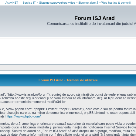
Activ.NET — Service IT ~ Sisteme supraveghere video ~ Sisteme alarmă ~ Web hosting & domenii
Forum ISJ Arad
Comunicarea cu institutiile de invatamant din judetul 
Forum ISJ Arad - Termeni de utilizare
”, “http://www.isjarad.ro/forum”), sunteţi de acord să intraţi din punct de vedere legal sub in
schimba aceste reguli oricând şi ne vom strădui să vă informăm, deşi ar fi prudent să verifica
a acestor termeni din momentul modificării lor.
pBB”, “www.phpbb.com”, “phpBB Limited”, “phpBB Teams”), care este o soluţie pentru forum la
doar discuţiile care au ca mijloc de comunicare internetul, phpBB Limited nu este responsabill
aţi:
https://www.phpbb.com/
.
omnios, de ură, ameninţare, orientare-sexuală sau orice alt material care poate viola prevederi
eri poate duce la blocarea imediată şi permanentă însoţită de notificarea Internet Service P
r condiţii. Sunteţi de acord ca „Forum ISJ Arad” să aibă dreptul de a şterge, modifica, muta s
n baza de date. Aceste informaţii nu vor fi dezvăluite niciunei terţe părţi fără consimţământul