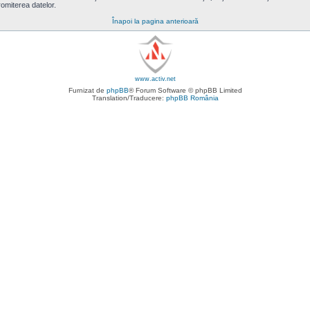
omiterea datelor.
Înapoi la pagina anterioară
www.activ.net
Furnizat de
phpBB
® Forum Software © phpBB Limited
Translation/Traducere:
phpBB România