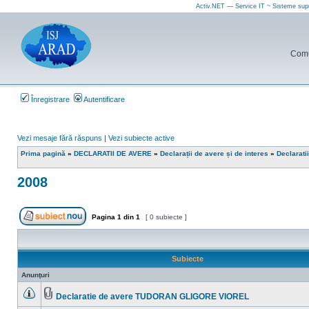
Activ.NET — Service IT ~ Sisteme sup
Comun
Înregistrare
Autentificare
Vezi mesaje fără răspuns
|
Vezi subiecte active
Prima pagină
»
DECLARATII DE AVERE
»
Declarații de avere și de interes
»
Declarati
2008
Pagina
1
din
1
[ 0 subiecte ]
Scrie un subiect nou
Subiecte
Anunţuri
Declaratie de avere TUDORAN GLIGORE VIOREL
Nu
Fişier(e)