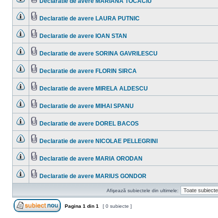
Declaratie de avere MARIANA TOCACIU
necitite
Nu
Fişier(e)
sunt
ataşat(e)
mesaje
Declaratie de avere LAURA PUTNIC
necitite
Nu
Fişier(e)
sunt
ataşat(e)
mesaje
Declaratie de avere IOAN STAN
necitite
Nu
Fişier(e)
sunt
ataşat(e)
mesaje
Declaratie de avere SORINA GAVRILESCU
necitite
Nu
Fişier(e)
sunt
ataşat(e)
mesaje
Declaratie de avere FLORIN SIRCA
necitite
Nu
Fişier(e)
sunt
ataşat(e)
mesaje
Declaratie de avere MIRELA ALDESCU
necitite
Nu
Fişier(e)
sunt
ataşat(e)
mesaje
Declaratie de avere MIHAI SPANU
necitite
Nu
Fişier(e)
sunt
ataşat(e)
mesaje
Declaratie de avere DOREL BACOS
necitite
Nu
Fişier(e)
sunt
ataşat(e)
mesaje
Declaratie de avere NICOLAE PELLEGRINI
necitite
Nu
Fişier(e)
sunt
ataşat(e)
mesaje
Declaratie de avere MARIA ORODAN
necitite
Nu
Fişier(e)
sunt
ataşat(e)
mesaje
Declaratie de avere MARIUS GONDOR
necitite
Nu
Fişier(e)
sunt
ataşat(e)
Afişează subiectele din ultimele:
mesaje
necitite
Pagina
1
din
1
[ 0 subiecte ]
Scrie un subiect nou