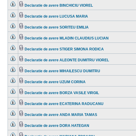
sunt
ataşat(e)
mesaje
Declaratie de avere BINCHICIU VIOREL
necitite
Nu
Fişier(e)
sunt
ataşat(e)
mesaje
Declaratie de avere LUCUSA MARIA
necitite
Nu
Fişier(e)
sunt
ataşat(e)
mesaje
Declaratie de avere SORITEU EMILIA
necitite
Nu
Fişier(e)
sunt
ataşat(e)
mesaje
Declaratie de avere MLADIN CLAUDIUS LUCIAN
necitite
Nu
Fişier(e)
sunt
ataşat(e)
mesaje
Declaratie de avere STIGER SIMONA RODICA
necitite
Nu
Fişier(e)
sunt
ataşat(e)
mesaje
Declaratie de avere ALEONTE DUMITRU VIOREL
necitite
Nu
Fişier(e)
sunt
ataşat(e)
mesaje
Declaratie de avere MIHAILESCU DUMITRU
necitite
Nu
Fişier(e)
sunt
ataşat(e)
mesaje
Declaratie de avere UZUM CORINA
necitite
Nu
Fişier(e)
sunt
ataşat(e)
mesaje
Declaratie de avere BORZA VASILE VIRGIL
necitite
Nu
Fişier(e)
sunt
ataşat(e)
mesaje
Declaratie de avere ECATERINA RADUCANU
necitite
Nu
Fişier(e)
sunt
ataşat(e)
mesaje
Declaratie de avere ANDA MARIA TAMAS
necitite
Nu
Fişier(e)
sunt
ataşat(e)
mesaje
Declaratie de avere DORA HATEGAN
necitite
Nu
Fişier(e)
sunt
ataşat(e)
mesaje