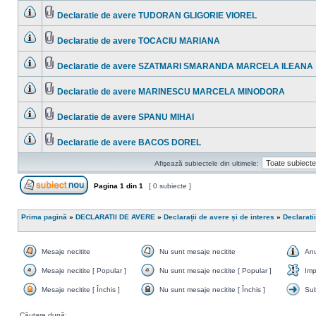
sunt
ataşat(e)
mesaje
Declaratie de avere TUDORAN GLIGORIE VIOREL
necitite
Nu
Fişier(e)
sunt
ataşat(e)
mesaje
Declaratie de avere TOCACIU MARIANA
necitite
Nu
Fişier(e)
sunt
ataşat(e)
mesaje
Declaratie de avere SZATMARI SMARANDA MARCELA ILEANA
necitite
Nu
Fişier(e)
sunt
ataşat(e)
mesaje
Declaratie de avere MARINESCU MARCELA MINODORA
necitite
Nu
Fişier(e)
sunt
ataşat(e)
mesaje
Declaratie de avere SPANU MIHAI
necitite
Nu
Fişier(e)
sunt
ataşat(e)
mesaje
Declaratie de avere BACOS DOREL
necitite
Nu
Fişier(e)
sunt
ataşat(e)
Afişează subiectele din ultimele:
mesaje
necitite
Pagina
1
din
1
[ 0 subiecte ]
Scrie un subiect nou
Prima pagină
»
DECLARATII DE AVERE
»
Declarații de avere și de interes
»
Declarati
Mesaje necitite
Nu sunt mesaje necitite
An
Mesaje
Nu
Anun
necitite
sunt
Mesaje necitite [ Popular ]
Nu sunt mesaje necitite [ Popular ]
Imp
mesaje
Mesaje
Nu
Impo
necitite
necitite
sunt
Mesaje necitite [ Închis ]
Nu sunt mesaje necitite [ Închis ]
Sub
[
mesaje
Mesaje
Nu
Subi
Popular
necitite
necitite
sunt
muta
]
[
Căutare după:
[
mesaje