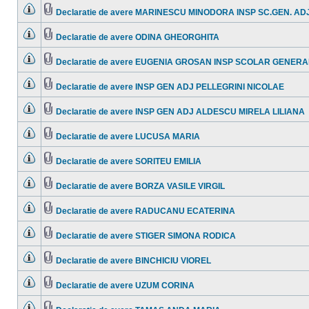
sunt
ataşat(e)
mesaje
Declaratie de avere MARINESCU MINODORA INSP SC.GEN. ADJ
necitite
Nu
Fişier(e)
sunt
ataşat(e)
mesaje
Declaratie de avere ODINA GHEORGHITA
necitite
Nu
Fişier(e)
sunt
ataşat(e)
mesaje
Declaratie de avere EUGENIA GROSAN INSP SCOLAR GENERA
necitite
Nu
Fişier(e)
sunt
ataşat(e)
mesaje
Declaratie de avere INSP GEN ADJ PELLEGRINI NICOLAE
necitite
Nu
Fişier(e)
sunt
ataşat(e)
mesaje
Declaratie de avere INSP GEN ADJ ALDESCU MIRELA LILIANA
necitite
Nu
Fişier(e)
sunt
ataşat(e)
mesaje
Declaratie de avere LUCUSA MARIA
necitite
Nu
Fişier(e)
sunt
ataşat(e)
mesaje
Declaratie de avere SORITEU EMILIA
necitite
Nu
Fişier(e)
sunt
ataşat(e)
mesaje
Declaratie de avere BORZA VASILE VIRGIL
necitite
Nu
Fişier(e)
sunt
ataşat(e)
mesaje
Declaratie de avere RADUCANU ECATERINA
necitite
Nu
Fişier(e)
sunt
ataşat(e)
mesaje
Declaratie de avere STIGER SIMONA RODICA
necitite
Nu
Fişier(e)
sunt
ataşat(e)
mesaje
Declaratie de avere BINCHICIU VIOREL
necitite
Nu
Fişier(e)
sunt
ataşat(e)
mesaje
Declaratie de avere UZUM CORINA
necitite
Nu
Fişier(e)
sunt
ataşat(e)
mesaje