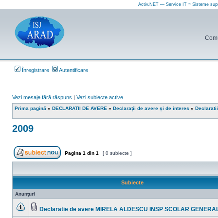
Activ.NET — Service IT ~ Sisteme sup
Comun
Înregistrare
Autentificare
Vezi mesaje fără răspuns
|
Vezi subiecte active
Prima pagină
»
DECLARATII DE AVERE
»
Declarații de avere și de interes
»
Declarati
2009
Pagina
1
din
1
[ 0 subiecte ]
Scrie un subiect nou
Subiecte
Anunţuri
Declaratie de avere MIRELA ALDESCU INSP SCOLAR GENERA
Nu
Fişier(e)