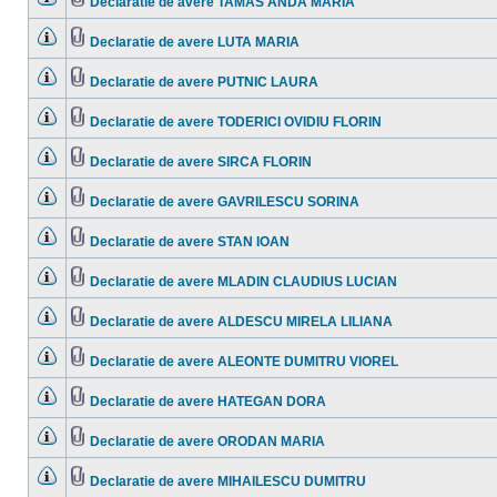
Declaratie de avere TAMAS ANDA MARIA
necitite
Nu
Fişier(e)
sunt
ataşat(e)
mesaje
Declaratie de avere LUTA MARIA
necitite
Nu
Fişier(e)
sunt
ataşat(e)
mesaje
Declaratie de avere PUTNIC LAURA
necitite
Nu
Fişier(e)
sunt
ataşat(e)
mesaje
Declaratie de avere TODERICI OVIDIU FLORIN
necitite
Nu
Fişier(e)
sunt
ataşat(e)
mesaje
Declaratie de avere SIRCA FLORIN
necitite
Nu
Fişier(e)
sunt
ataşat(e)
mesaje
Declaratie de avere GAVRILESCU SORINA
necitite
Nu
Fişier(e)
sunt
ataşat(e)
mesaje
Declaratie de avere STAN IOAN
necitite
Nu
Fişier(e)
sunt
ataşat(e)
mesaje
Declaratie de avere MLADIN CLAUDIUS LUCIAN
necitite
Nu
Fişier(e)
sunt
ataşat(e)
mesaje
Declaratie de avere ALDESCU MIRELA LILIANA
necitite
Nu
Fişier(e)
sunt
ataşat(e)
mesaje
Declaratie de avere ALEONTE DUMITRU VIOREL
necitite
Nu
Fişier(e)
sunt
ataşat(e)
mesaje
Declaratie de avere HATEGAN DORA
necitite
Nu
Fişier(e)
sunt
ataşat(e)
mesaje
Declaratie de avere ORODAN MARIA
necitite
Nu
Fişier(e)
sunt
ataşat(e)
mesaje
Declaratie de avere MIHAILESCU DUMITRU
necitite
Nu
Fişier(e)