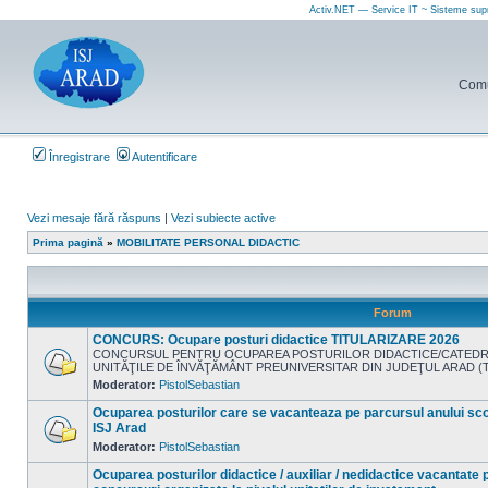
Activ.NET — Service IT ~ Sisteme sup
Comun
Înregistrare
Autentificare
Vezi mesaje fără răspuns
|
Vezi subiecte active
Prima pagină
»
MOBILITATE PERSONAL DIDACTIC
Forum
CONCURS: Ocupare posturi didactice TITULARIZARE 2026
CONCURSUL PENTRU OCUPAREA POSTURILOR DIDACTICE/CATEDR
UNITĂŢILE DE ÎNVĂŢĂMÂNT PREUNIVERSITAR DIN JUDEŢUL ARAD (T
Nu
Moderator:
PistolSebastian
sunt
mesaje
Ocuparea posturilor care se vacanteaza pe parcursul anului scol
necitite
ISJ Arad
Moderator:
PistolSebastian
Nu
sunt
mesaje
Ocuparea posturilor didactice / auxiliar / nedidactice vacantate
necitite