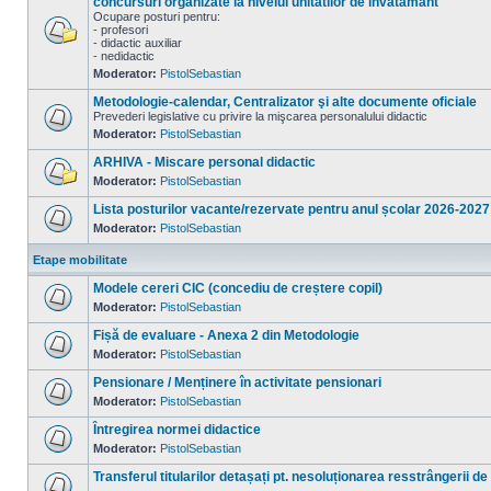
concursuri organizate la nivelul unitatilor de invatamant
Ocupare posturi pentru:
- profesori
- didactic auxiliar
Nu
- nedidactic
sunt
Moderator:
PistolSebastian
mesaje
necitite
Metodologie-calendar, Centralizator şi alte documente oficiale
Prevederi legislative cu privire la mişcarea personalului didactic
Moderator:
PistolSebastian
Nu
sunt
ARHIVA - Miscare personal didactic
mesaje
necitite
Moderator:
PistolSebastian
Nu
sunt
Lista posturilor vacante/rezervate pentru anul școlar 2026-2027
mesaje
necitite
Moderator:
PistolSebastian
Nu
sunt
Etape mobilitate
mesaje
necitite
Modele cereri CIC (concediu de creștere copil)
Moderator:
PistolSebastian
Nu
sunt
Fișă de evaluare - Anexa 2 din Metodologie
mesaje
necitite
Moderator:
PistolSebastian
Nu
sunt
Pensionare / Menținere în activitate pensionari
mesaje
necitite
Moderator:
PistolSebastian
Nu
sunt
Întregirea normei didactice
mesaje
necitite
Moderator:
PistolSebastian
Nu
sunt
Transferul titularilor detașați pt. nesoluționarea resstrângerii de
mesaje