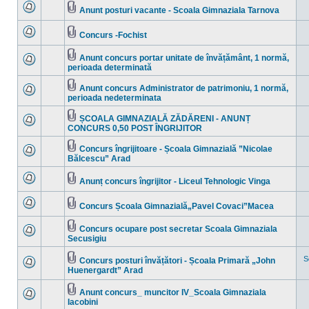
mesaje
Anunt posturi vacante - Scoala Gimnaziala Tarnova
necitite
Nu
Fişier(e)
sunt
ataşat(e)
mesaje
Concurs -Fochist
necitite
Nu
Fişier(e)
sunt
ataşat(e)
mesaje
Anunt concurs portar unitate de învățământ, 1 normă,
necitite
Fişier(e)
perioada determinată
Nu
ataşat(e)
sunt
mesaje
Anunt concurs Administrator de patrimoniu, 1 normă,
necitite
Fişier(e)
perioada nedeterminata
Nu
ataşat(e)
sunt
mesaje
ȘCOALA GIMNAZIALĂ ZĂDĂRENI - ANUNȚ
necitite
Fişier(e)
CONCURS 0,50 POST ÎNGRIJITOR
Nu
ataşat(e)
sunt
mesaje
Concurs îngrijitoare - Școala Gimnazială ”Nicolae
necitite
Fişier(e)
Bălcescu” Arad
Nu
ataşat(e)
sunt
mesaje
Anunț concurs îngrijitor - Liceul Tehnologic Vinga
necitite
Nu
Fişier(e)
sunt
ataşat(e)
mesaje
Concurs Școala Gimnazială„Pavel Covaci”Macea
necitite
Nu
Fişier(e)
sunt
ataşat(e)
mesaje
Concurs ocupare post secretar Scoala Gimnaziala
necitite
Fişier(e)
Secusigiu
Nu
ataşat(e)
sunt
mesaje
S
Concurs posturi învățători - Școala Primară „John
necitite
Fişier(e)
Huenergardt” Arad
Nu
ataşat(e)
sunt
mesaje
Anunt concurs_ muncitor IV_Scoala Gimnaziala
necitite
Fişier(e)
Iacobini
Nu
ataşat(e)