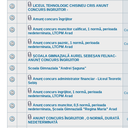
sunt
mesaje
LICEUL TEHNOLOGIC CHISINEU CRIS ANUNT
necitite
Fişier(e)
CONCURS INGRIJITOR -
Nu
ataşat(e)
sunt
mesaje
Amunț concurs îngrijitor
necitite
Nu
Fişier(e)
sunt
ataşat(e)
mesaje
Anunț concurs muncitor calificat, 1 normă, perioada
Co
necitite
Fişier(e)
nedeterninata, LTCPM Arad
Nu
ataşat(e)
sunt
mesaje
Anunț concurs paznic, 1 normă, perioada
necitite
Co
Fişier(e)
nedeterninata, LTCPM Arad
Nu
ataşat(e)
sunt
mesaje
ȘCOALA GIMNAZIALĂ AUREL SEBEȘAN FELNAC-
necitite
Fişier(e)
ANUNȚ CONCURS ÎNGRIJITOR
Nu
ataşat(e)
sunt
mesaje
Scoala Gimnaziala "Andrei Șaguna"
necitite
Nu
sunt
mesaje
Anunț concurs administrator financiar - Liceul Teoretic
necitite
Fişier(e)
Sebiș
Nu
ataşat(e)
sunt
mesaje
Anunț concurs ingrijitor, 1 normă, perioada
Co
necitite
Fişier(e)
nedeterninata, LTCPM Arad
Nu
ataşat(e)
sunt
mesaje
Anunț concurs muncitor, 0,5 normă, perioada
necitite
Fişier(e)
nedeterninata, Școala Gimnazială ”Regina Maria” Arad
Nu
ataşat(e)
sunt
mesaje
ANUNȚ CONCURS ÎNGRIJITOR , O NORMĂ, DURATĂ
necitite
Fişier(e)
NEDETERMINATĂ
Nu
ataşat(e)
sunt