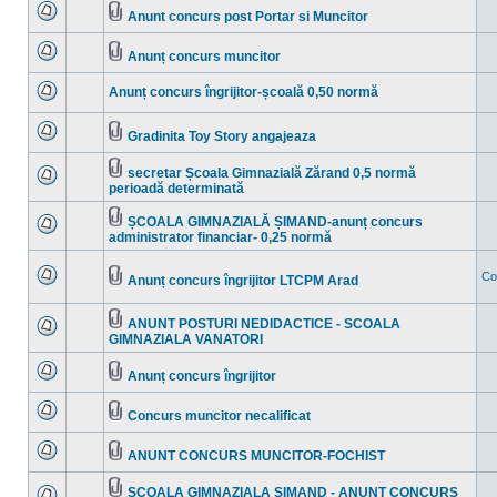
mesaje
Anunt concurs post Portar si Muncitor
necitite
Nu
Fişier(e)
sunt
ataşat(e)
mesaje
Anunț concurs muncitor
necitite
Nu
Fişier(e)
sunt
ataşat(e)
Anunț concurs îngrijitor-școală 0,50 normă
mesaje
necitite
Nu
sunt
mesaje
Gradinita Toy Story angajeaza
necitite
Nu
Fişier(e)
sunt
ataşat(e)
mesaje
secretar Școala Gimnazială Zărand 0,5 normă
necitite
Fişier(e)
perioadă determinată
Nu
ataşat(e)
sunt
mesaje
ȘCOALA GIMNAZIALĂ ȘIMAND-anunț concurs
necitite
Fişier(e)
administrator financiar- 0,25 normă
Nu
ataşat(e)
sunt
mesaje
Co
necitite
Anunț concurs îngrijitor LTCPM Arad
Nu
Fişier(e)
sunt
ataşat(e)
mesaje
ANUNT POSTURI NEDIDACTICE - SCOALA
necitite
Fişier(e)
GIMNAZIALA VANATORI
Nu
ataşat(e)
sunt
mesaje
Anunț concurs îngrijitor
necitite
Nu
Fişier(e)
sunt
ataşat(e)
mesaje
Concurs muncitor necalificat
necitite
Nu
Fişier(e)
sunt
ataşat(e)
mesaje
ANUNT CONCURS MUNCITOR-FOCHIST
necitite
Nu
Fişier(e)
sunt
ataşat(e)
mesaje
SCOALA GIMNAZIALA SIMAND - ANUNT CONCURS