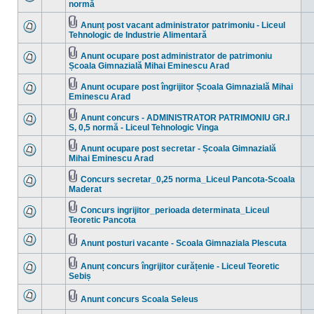
Fişier(e)
normă
Nu
ataşat(e)
sunt
mesaje
Anunț post vacant administrator patrimoniu - Liceul
necitite
Fişier(e)
Tehnologic de Industrie Alimentară
Nu
ataşat(e)
sunt
mesaje
Anunt ocupare post administrator de patrimoniu
necitite
Fişier(e)
Școala Gimnazială Mihai Eminescu Arad
Nu
ataşat(e)
sunt
mesaje
Anunt ocupare post îngrijitor Școala Gimnazială Mihai
necitite
Fişier(e)
Eminescu Arad
Nu
ataşat(e)
sunt
mesaje
Anunt concurs - ADMINISTRATOR PATRIMONIU GR.I
necitite
Fişier(e)
S, 0,5 normă - Liceul Tehnologic Vinga
Nu
ataşat(e)
sunt
mesaje
Anunt ocupare post secretar - Școala Gimnazială
necitite
Fişier(e)
Mihai Eminescu Arad
Nu
ataşat(e)
sunt
mesaje
Concurs secretar_0,25 norma_Liceul Pancota-Scoala
necitite
Fişier(e)
Maderat
Nu
ataşat(e)
sunt
mesaje
Concurs ingrijitor_perioada determinata_Liceul
necitite
Fişier(e)
Teoretic Pancota
Nu
ataşat(e)
sunt
mesaje
Anunt posturi vacante - Scoala Gimnaziala Plescuta
necitite
Nu
Fişier(e)
sunt
ataşat(e)
mesaje
Anunț concurs îngrijitor curățenie - Liceul Teoretic
necitite
Fişier(e)
Sebiș
Nu
ataşat(e)
sunt
mesaje
Anunt concurs Scoala Seleus
necitite
Nu
Fişier(e)
sunt
ataşat(e)