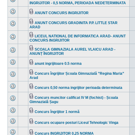
necitite
Fişier(e)
INGRIJITOR - 0,5 NORMA, PERIOADA NEDETERMINATA
Nu
ataşat(e)
sunt
mesaje
ANUNT CONCURS INGRIJITOR
necitite
Nu
Fişier(e)
sunt
ataşat(e)
mesaje
ANUNT CONCURS GRADINITA P.P. LITTLE STAR
necitite
Fişier(e)
ARAD
Nu
ataşat(e)
sunt
mesaje
LICEUL NATIONAL DE INFORMATICA ARAD- ANUNT
necitite
Fişier(e)
CONCURS INGRIJITOR
Nu
ataşat(e)
sunt
mesaje
SCOALA GIMNAZIALA AUREL VLAICU ARAD -
necitite
Fişier(e)
ANUNȚ ÎNGRIJITOR
Nu
ataşat(e)
sunt
mesaje
anunt ingrijitoare 0.5 norma
necitite
Nu
Fişier(e)
sunt
ataşat(e)
mesaje
Concurs îngrijitor Școala Gimnazială ”Regina Maria”
necitite
Fişier(e)
Arad
Nu
ataşat(e)
sunt
mesaje
Concurs 0,50 norma ingrijitor perioada determinata
necitite
Nu
Fişier(e)
sunt
ataşat(e)
mesaje
Concurs muncitor calificat IV M (fochist) - Școala
necitite
Fişier(e)
Gimnazială Șagu
Nu
ataşat(e)
sunt
mesaje
Concurs îngrijitor 1 normă
necitite
Nu
Fişier(e)
sunt
ataşat(e)
mesaje
Concurs ocupare posturi Liceul Tehnologic Vinga
necitite
Nu
Fişier(e)
sunt
ataşat(e)
mesaje
Concurs INGRIJITOR 0,25 NORMA