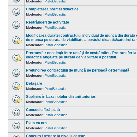
necitite
Moderator:
PistolSebastian
Nu
sunt
Completarea normei didactice
mesaje
necitite
Moderator:
PistolSebastian
Nu
sunt
Restrângeri de activitate
mesaje
necitite
Moderator:
PistolSebastian
Nu
sunt
Modificarea duratei contractului individual de munca din durata 
mesaje
de munca pe durata de viabilitate a postului didactic/catedrei (a
necitite
Moderator:
PistolSebastian
Nu
sunt
mesaje
Pretransfer consimțit între unități de învățământ / Pretransfer la
necitite
didactice angajate pe durata de viabilitate a postului.
Moderator:
PistolSebastian
Nu
sunt
mesaje
Prelungirea contractului de muncă pe perioadă determinată
necitite
Moderator:
PistolSebastian
Nu
sunt
Detașare
mesaje
necitite
Moderator:
PistolSebastian
Nu
sunt
Suplinire în baza notelor din anii anteriori
mesaje
necitite
Moderator:
PistolSebastian
Nu
sunt
Concediu fără plată
mesaje
necitite
Moderator:
PistolSebastian
Nu
sunt
Plata cu ora
mesaje
necitite
Moderator:
PistolSebastian
Nu
sunt
Concurs / testare la nivel județean