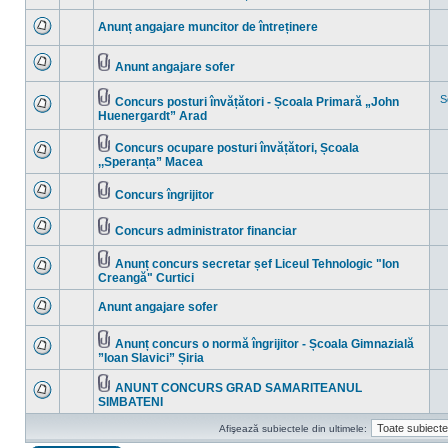
necitite
Nu
Fişier(e)
sunt
ataşat(e)
Anunț angajare muncitor de întreținere
mesaje
necitite
Nu
sunt
mesaje
Anunt angajare sofer
necitite
Nu
Fişier(e)
sunt
ataşat(e)
mesaje
S
Concurs posturi învățători - Școala Primară „John
necitite
Fişier(e)
Huenergardt” Arad
Nu
ataşat(e)
sunt
mesaje
Concurs ocupare posturi învățători, Școala
necitite
Fişier(e)
,,Speranța” Macea
Nu
ataşat(e)
sunt
mesaje
Concurs îngrijitor
necitite
Nu
Fişier(e)
sunt
ataşat(e)
mesaje
Concurs administrator financiar
necitite
Nu
Fişier(e)
sunt
ataşat(e)
mesaje
Anunț concurs secretar șef Liceul Tehnologic "Ion
necitite
Fişier(e)
Creangă" Curtici
Nu
ataşat(e)
sunt
mesaje
Anunt angajare sofer
necitite
Nu
sunt
mesaje
Anunț concurs o normă îngrijitor - Școala Gimnazială
necitite
Fişier(e)
”Ioan Slavici” Șiria
Nu
ataşat(e)
sunt
mesaje
ANUNT CONCURS GRAD SAMARITEANUL
necitite
Fişier(e)
SIMBATENI
Nu
ataşat(e)
sunt
mesaje
Afişează subiectele din ultimele:
necitite