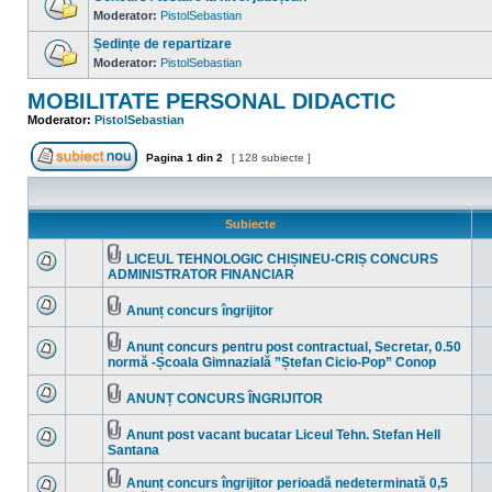
mesaje
necitite
Moderator:
PistolSebastian
Nu
sunt
Ședințe de repartizare
mesaje
necitite
Moderator:
PistolSebastian
Nu
sunt
MOBILITATE PERSONAL DIDACTIC
mesaje
necitite
Moderator:
PistolSebastian
Pagina
1
din
2
[ 128 subiecte ]
Scrie un subiect nou
Subiecte
LICEUL TEHNOLOGIC CHIȘINEU-CRIȘ CONCURS
Fişier(e)
ADMINISTRATOR FINANCIAR
Nu
ataşat(e)
sunt
mesaje
Anunț concurs îngrijitor
necitite
Nu
Fişier(e)
sunt
ataşat(e)
mesaje
Anunț concurs pentru post contractual, Secretar, 0.50
necitite
Fişier(e)
normă -Școala Gimnazială ”Ștefan Cicio-Pop” Conop
Nu
ataşat(e)
sunt
mesaje
ANUNȚ CONCURS ÎNGRIJITOR
necitite
Nu
Fişier(e)
sunt
ataşat(e)
mesaje
Anunt post vacant bucatar Liceul Tehn. Stefan Hell
necitite
Fişier(e)
Santana
Nu
ataşat(e)
sunt
mesaje
Anunț concurs îngrijitor perioadă nedeterminată 0,5
necitite