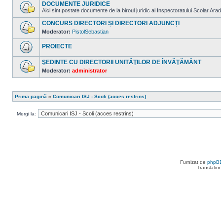
sunt
DOCUMENTE JURIDICE
mesaje
Aici sint postate documente de la biroul juridic al Inspectoratului Scolar Arad
necitite
Nu
sunt
CONCURS DIRECTORI ȘI DIRECTORI ADJUNCȚI
mesaje
Moderator:
PistolSebastian
necitite
Nu
sunt
PROIECTE
mesaje
necitite
Nu
sunt
ŞEDINTE CU DIRECTORII UNITĂŢILOR DE ÎNVĂŢĂMÂNT
mesaje
Moderator:
administrator
necitite
Nu
sunt
mesaje
necitite
Prima pagină
»
Comunicari ISJ - Scoli (acces restrins)
Mergi la:
Furnizat de
phpB
Translatio