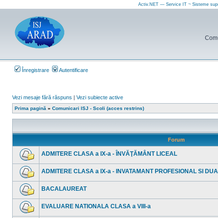
Activ.NET — Service IT ~ Sisteme sup
Comun
Înregistrare
Autentificare
Vezi mesaje fără răspuns
|
Vezi subiecte active
Prima pagină
»
Comunicari ISJ - Scoli (acces restrins)
Forum
ADMITERE CLASA a IX-a - ÎNVĂŢĂMÂNT LICEAL
Nu
sunt
ADMITERE CLASA a IX-a - INVATAMANT PROFESIONAL SI DU
mesaje
necitite
Nu
sunt
BACALAUREAT
mesaje
necitite
Nu
sunt
EVALUARE NATIONALA CLASA a VIII-a
mesaje
necitite
Nu