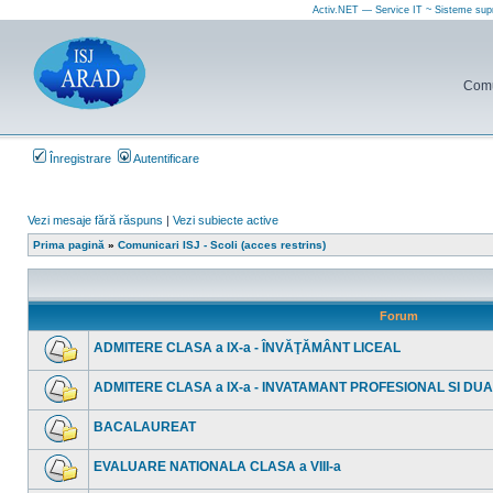
Activ.NET — Service IT ~ Sisteme sup
Comun
Înregistrare
Autentificare
Vezi mesaje fără răspuns
|
Vezi subiecte active
Prima pagină
»
Comunicari ISJ - Scoli (acces restrins)
Forum
ADMITERE CLASA a IX-a - ÎNVĂŢĂMÂNT LICEAL
Nu
sunt
ADMITERE CLASA a IX-a - INVATAMANT PROFESIONAL SI DU
mesaje
necitite
Nu
sunt
BACALAUREAT
mesaje
necitite
Nu
sunt
EVALUARE NATIONALA CLASA a VIII-a
mesaje
necitite
Nu