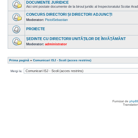
sunt
DOCUMENTE JURIDICE
mesaje
Aici sint postate documente de la biroul juridic al Inspectoratului Scolar Arad
necitite
Nu
sunt
CONCURS DIRECTORI ȘI DIRECTORI ADJUNCȚI
mesaje
Moderator:
PistolSebastian
necitite
Nu
sunt
PROIECTE
mesaje
necitite
Nu
sunt
ŞEDINTE CU DIRECTORII UNITĂŢILOR DE ÎNVĂŢĂMÂNT
mesaje
Moderator:
administrator
necitite
Nu
sunt
mesaje
necitite
Prima pagină
»
Comunicari ISJ - Scoli (acces restrins)
Mergi la:
Furnizat de
phpB
Translatio