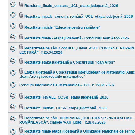
mesaje
Rezultate_finale_concurs_UCL_etapa județeană_2026
necitite
Nu
Fişier(e)
sunt
ataşat(e)
mesaje
Rezultate inițiale_concurs română_UCL_etapa județeană_2026
necitite
Nu
Fişier(e)
sunt
ataşat(e)
mesaje
Rezultate inițiale "Educație pentru sănătate"
necitite
Nu
Fişier(e)
sunt
ataşat(e)
mesaje
Rezultate finale - etapa județeană - Concursul Ioan Aron 2026
necitite
Nu
Fişier(e)
sunt
ataşat(e)
mesaje
Repartizare pe săli_Concurs_„UNIVERSUL CUNOAȘTERII PRIN
necitite
Fişier(e)
LECTURĂ”_T:25.04.2026
Nu
ataşat(e)
sunt
mesaje
Rezultate etapa județeană a Concursului ”Ioan Aron”
necitite
Nu
Fişier(e)
sunt
ataşat(e)
mesaje
Etapa județeană a Concursului Interjudețean de Matematici Apli
necitite
Fişier(e)
„Ioan Aron și provocările matematice”
Nu
ataşat(e)
sunt
mesaje
Concurs Informatică și Matematică - UVT, T: 19.04.2026
necitite
Nu
sunt
mesaje
Rezultate_FINALE_OCSR_etapa județeană_2026
necitite
Nu
Fişier(e)
sunt
ataşat(e)
mesaje
Rezultate_inițiale_OCSR_etapa județeană_2026
necitite
Nu
Fişier(e)
sunt
ataşat(e)
mesaje
Repartizare pe săli_ OLIMPIADA „CULTURĂ ŞI SPIRITUALITATE
necitite
Fişier(e)
ROMÂNEASCĂ”, clasele V-XII_județ_ T:28.03.2026
Nu
ataşat(e)
sunt
mesaje
Rezultate finale etapa județeană a Olimpiadei Naționale de Tehno
necitite
Fişier(e)