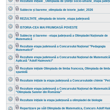
Rezultate inițiale _Olimpiada de științe socio-umane_etapa jude
necitite
Nu
Fişier(e)
sunt
ataşat(e)
mesaje
Subiecte și bareme_olimpiada de istorie_judet_2026
necitite
Nu
Fişier(e)
sunt
ataşat(e)
mesaje
REZULTATE_olimpiada de istorie_etapa județeană
necitite
Nu
Fişier(e)
sunt
ataşat(e)
mesaje
ISTORIA-CEA MAI FRUMOASĂ POVESTE
necitite
Nu
Fişier(e)
sunt
ataşat(e)
mesaje
Subiecte și bareme - etapa județeană a Olimpiadei Naționale de
necitite
Fişier(e)
Matematică
Nu
ataşat(e)
sunt
mesaje
Rezultate etapa judeteană a Concursului Național ”Pedagogia
necitite
Fişier(e)
Matematicii”
Nu
ataşat(e)
sunt
mesaje
Rezultate etapa judeteană a Concursului Național de Matematică
necitite
Fişier(e)
Aplicată ”Adolf Haimovici”
Nu
ataşat(e)
sunt
mesaje
Rezultate inițiale Olimpiada de limba franceza, Olimpiada de limb
necitite
Fişier(e)
spaniolă
Nu
ataşat(e)
sunt
mesaje
Rezultate inițiale la etapa județeană a Concursuluide chimie "Pet
necitite
Nu
Fişier(e)
sunt
ataşat(e)
mesaje
Rezultate etapa județeană a Concursului Național de Matematică
necitite
Fişier(e)
”Olimpiada Satelor din România”
Nu
ataşat(e)
sunt
mesaje
Rezultate inițiale la etapa județeană a olimpiadei de biologie
necitite
Nu
Fişier(e)
sunt
ataşat(e)
mesaje
Repartizare pe săli Olimpiada de Matematica, Concurs Adolf Hai