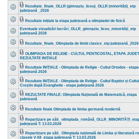
sunt
mesaje
Rezultate_finale_OLLR (gimnaziu_liceu)_OLLR (minorități)_etp
necitite
Fişier(e)
județeană _2026
Nu
ataşat(e)
sunt
mesaje
Rezultate inițiale la etapa județeană a olimpiadei de fizică
necitite
Nu
Fişier(e)
sunt
ataşat(e)
Eventuale vizualizări lucrări_OLLR_gimnaziu_liceu_minorități_etp
mesaje
județeană 2026
necitite
Nu
sunt
mesaje
Rezultate_finale_Olimpiada de limbi clasice_etp județeană_2026
necitite
Nu
Fişier(e)
sunt
ataşat(e)
mesaje
OLIMPIADA DE RELIGIE - CULTUL PENTICOSTAL, ETAPA JUDE
necitite
Fişier(e)
REZULTATE INIȚIALE
Nu
ataşat(e)
sunt
mesaje
Rezultate INIȚIALE - Olimpiada de Religie - Cultul Ortodox - etapa
necitite
Fişier(e)
județeană 2026
Nu
ataşat(e)
sunt
mesaje
Rezultate INIȚIALE - Olimpiada de Religie - Cultul Baptist și Cultu
necitite
Fişier(e)
Creștin după Evanghelie - etapa județeană 2026
Nu
ataşat(e)
sunt
mesaje
REZULTATE FINALE: Olimpiada Națională de Matematică, etapa
necitite
Fişier(e)
judeteană
Nu
ataşat(e)
sunt
mesaje
Rezultate finale Olimpiada de limba germană modernă
necitite
Nu
Fişier(e)
sunt
ataşat(e)
mesaje
Repartizare pe săli_ olimpiada_română_OLLR_MINORITĂȚI_eta
necitite
Fişier(e)
județeană T: 13.03.2026
Nu
ataşat(e)
sunt
mesaje
Repartizare pe săli_ Olimpiada națională de Limba și literatură 
necitite
Fişier(e)
clasele V-XII_etapa județeană T: 13.03.2026
Nu