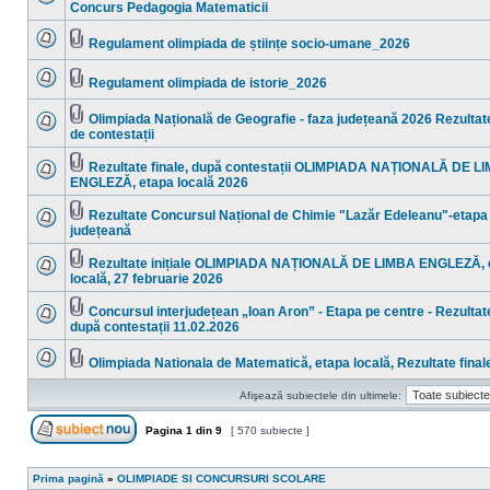
necitite
Fişier(e)
Concurs Pedagogia Matematicii
Nu
ataşat(e)
sunt
mesaje
Regulament olimpiada de științe socio-umane_2026
necitite
Nu
Fişier(e)
sunt
ataşat(e)
mesaje
Regulament olimpiada de istorie_2026
necitite
Nu
Fişier(e)
sunt
ataşat(e)
mesaje
Olimpiada Națională de Geografie - faza județeană 2026 Rezultate
necitite
Fişier(e)
de contestații
Nu
ataşat(e)
sunt
mesaje
Rezultate finale, după contestații OLIMPIADA NAȚIONALĂ DE L
necitite
Fişier(e)
ENGLEZĂ, etapa locală 2026
Nu
ataşat(e)
sunt
mesaje
Rezultate Concursul Național de Chimie "Lazăr Edeleanu"-etapa
necitite
Fişier(e)
județeană
Nu
ataşat(e)
sunt
mesaje
Rezultate inițiale OLIMPIADA NAȚIONALĂ DE LIMBA ENGLEZĂ, 
necitite
Fişier(e)
locală, 27 februarie 2026
Nu
ataşat(e)
sunt
mesaje
Concursul interjudețean „Ioan Aron” - Etapa pe centre - Rezultate
necitite
Fişier(e)
după contestații 11.02.2026
Nu
ataşat(e)
sunt
mesaje
Olimpiada Nationala de Matematică, etapa locală, Rezultate final
necitite
Nu
Fişier(e)
sunt
ataşat(e)
Afişează subiectele din ultimele:
mesaje
necitite
Pagina
1
din
9
[ 570 subiecte ]
Scrie un subiect nou
Prima pagină
»
OLIMPIADE SI CONCURSURI SCOLARE