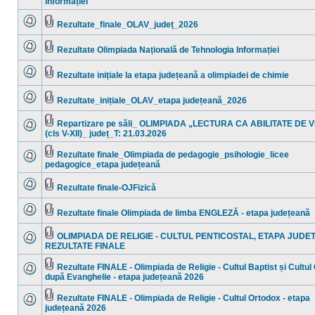
Informației
Nu
ataşat(e)
sunt
mesaje
Rezultate_finale_OLAV_județ_2026
necitite
Nu
Fişier(e)
sunt
ataşat(e)
mesaje
Rezultate Olimpiada Națională de Tehnologia Informației
necitite
Nu
Fişier(e)
sunt
ataşat(e)
mesaje
Rezultate inițiale la etapa județeană a olimpiadei de chimie
necitite
Nu
Fişier(e)
sunt
ataşat(e)
mesaje
Rezultate_inițiale_OLAV_etapa județeană_2026
necitite
Nu
Fişier(e)
sunt
ataşat(e)
mesaje
Repartizare pe săli_ OLIMPIADA „LECTURA CA ABILITATE DE 
necitite
Fişier(e)
(cls V-XII)_ județ_T: 21.03.2026
Nu
ataşat(e)
sunt
mesaje
Rezultate finale_Olimpiada de pedagogie_psihologie_licee
necitite
Fişier(e)
pedagogice_etapa județeană
Nu
ataşat(e)
sunt
mesaje
Rezultate finale-OJFizică
necitite
Nu
Fişier(e)
sunt
ataşat(e)
mesaje
Rezultate finale Olimpiada de limba ENGLEZĂ - etapa județeană
necitite
Nu
Fişier(e)
sunt
ataşat(e)
mesaje
OLIMPIADA DE RELIGIE - CULTUL PENTICOSTAL, ETAPA JUDE
necitite
Fişier(e)
REZULTATE FINALE
Nu
ataşat(e)
sunt
mesaje
Rezultate FINALE - Olimpiada de Religie - Cultul Baptist și Cultul
necitite
Fişier(e)
după Evanghelie - etapa județeană 2026
Nu
ataşat(e)
sunt
mesaje
Rezultate FINALE - Olimpiada de Religie - Cultul Ortodox - etapa
necitite
Fişier(e)
județeană 2026
Nu
ataşat(e)