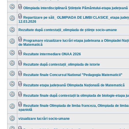
ataşat(e)
sunt
mesaje
Olimpiada interdisciplinară Științele Pământului-etapa județeană
necitite
Nu
Fişier(e)
sunt
ataşat(e)
mesaje
Repartizare pe săli_ OLIMPIADA DE LIMBI CLASICE_etapa județ
necitite
Fişier(e)
12.03.2026
Nu
ataşat(e)
sunt
mesaje
Rezultate după contestații_olimpiada de științe socio-umane
necitite
Nu
sunt
mesaje
Programare vizualizare lucrări etapa judeteana a Olimpiadei Naț
necitite
Fişier(e)
de Matematică
Nu
ataşat(e)
sunt
mesaje
Rezultate intermediare ONAA 2026
necitite
Nu
Fişier(e)
sunt
ataşat(e)
mesaje
Rezultate după contestații_olimpiada de istorie
necitite
Nu
Fişier(e)
sunt
ataşat(e)
mesaje
Rezultate finale Concursul National ”Pedagogia Matematicii”
necitite
Nu
Fişier(e)
sunt
ataşat(e)
mesaje
Rezultate etapa județeană Olimpiada Națională de Matematică
necitite
Nu
Fişier(e)
sunt
ataşat(e)
mesaje
Rezultate finale după contestații la olimpiada de biologie-etapa 
necitite
Nu
Fişier(e)
sunt
ataşat(e)
mesaje
Rezultate finale Olimpiada de limba franceza, Olimpiada de limba
necitite
Fişier(e)
spaniolă
Nu
ataşat(e)
sunt
mesaje
vizualizare lucrări socio-umane
necitite
Nu
sunt
mesaje