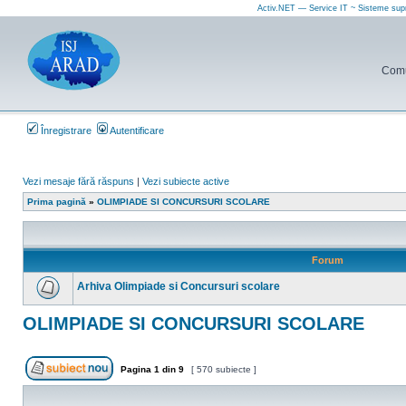
Activ.NET — Service IT ~ Sisteme sup
Comun
Înregistrare
Autentificare
Vezi mesaje fără răspuns
|
Vezi subiecte active
Prima pagină
»
OLIMPIADE SI CONCURSURI SCOLARE
Forum
Arhiva Olimpiade si Concursuri scolare
Nu
sunt
OLIMPIADE SI CONCURSURI SCOLARE
mesaje
necitite
Pagina
1
din
9
[ 570 subiecte ]
Scrie un subiect nou