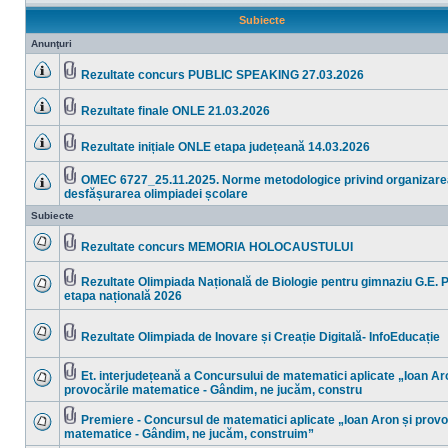
Subiecte
Anunţuri
Rezultate concurs PUBLIC SPEAKING 27.03.2026
Nu
Fişier(e)
sunt
ataşat(e)
mesaje
Rezultate finale ONLE 21.03.2026
necitite
Nu
Fişier(e)
sunt
ataşat(e)
mesaje
Rezultate inițiale ONLE etapa județeană 14.03.2026
necitite
Nu
Fişier(e)
sunt
ataşat(e)
mesaje
OMEC 6727_25.11.2025. Norme metodologice privind organizare
necitite
Fişier(e)
desfășurarea olimpiadei școlare
Nu
ataşat(e)
sunt
Subiecte
mesaje
necitite
Rezultate concurs MEMORIA HOLOCAUSTULUI
Nu
Fişier(e)
sunt
ataşat(e)
mesaje
Rezultate Olimpiada Națională de Biologie pentru gimnaziu G.E. P
necitite
Fişier(e)
etapa națională 2026
Nu
ataşat(e)
sunt
mesaje
necitite
Rezultate Olimpiada de Inovare și Creație Digitală- InfoEducație
Nu
Fişier(e)
sunt
ataşat(e)
mesaje
Et. interjudețeană a Concursului de matematici aplicate „Ioan Ar
necitite
Fişier(e)
provocările matematice - Gândim, ne jucăm, constru
Nu
ataşat(e)
sunt
mesaje
Premiere - Concursul de matematici aplicate „Ioan Aron și provo
necitite
Fişier(e)
matematice - Gândim, ne jucăm, construim”
Nu
ataşat(e)
sunt