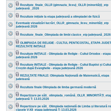
sunt
mesaje
Rezultate_finale_OLLR (gimnaziu_liceu)_OLLR (minorități)_etp
necitite
Fişier(e)
județeană _2026
Nu
ataşat(e)
sunt
mesaje
Rezultate inițiale la etapa județeană a olimpiadei de fizică
necitite
Nu
Fişier(e)
sunt
ataşat(e)
Eventuale vizualizări lucrări_OLLR_gimnaziu_liceu_minorități_etp
mesaje
județeană 2026
necitite
Nu
sunt
mesaje
Rezultate_finale_Olimpiada de limbi clasice_etp județeană_2026
necitite
Nu
Fişier(e)
sunt
ataşat(e)
mesaje
OLIMPIADA DE RELIGIE - CULTUL PENTICOSTAL, ETAPA JUDE
necitite
Fişier(e)
REZULTATE INIȚIALE
Nu
ataşat(e)
sunt
mesaje
Rezultate INIȚIALE - Olimpiada de Religie - Cultul Ortodox - etapa
necitite
Fişier(e)
județeană 2026
Nu
ataşat(e)
sunt
mesaje
Rezultate INIȚIALE - Olimpiada de Religie - Cultul Baptist și Cultu
necitite
Fişier(e)
Creștin după Evanghelie - etapa județeană 2026
Nu
ataşat(e)
sunt
mesaje
REZULTATE FINALE: Olimpiada Națională de Matematică, etapa
necitite
Fişier(e)
judeteană
Nu
ataşat(e)
sunt
mesaje
Rezultate finale Olimpiada de limba germană modernă
necitite
Nu
Fişier(e)
sunt
ataşat(e)
mesaje
Repartizare pe săli_ olimpiada_română_OLLR_MINORITĂȚI_eta
necitite
Fişier(e)
județeană T: 13.03.2026
Nu
ataşat(e)
sunt
mesaje
Repartizare pe săli_ Olimpiada națională de Limba și literatură 
necitite
Fişier(e)
clasele V-XII_etapa județeană T: 13.03.2026
Nu