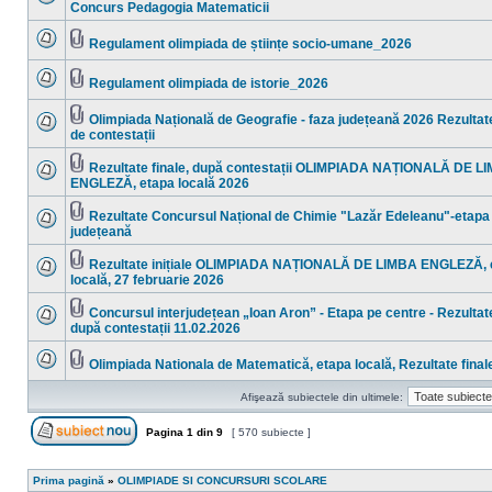
necitite
Fişier(e)
Concurs Pedagogia Matematicii
Nu
ataşat(e)
sunt
mesaje
Regulament olimpiada de științe socio-umane_2026
necitite
Nu
Fişier(e)
sunt
ataşat(e)
mesaje
Regulament olimpiada de istorie_2026
necitite
Nu
Fişier(e)
sunt
ataşat(e)
mesaje
Olimpiada Națională de Geografie - faza județeană 2026 Rezultate
necitite
Fişier(e)
de contestații
Nu
ataşat(e)
sunt
mesaje
Rezultate finale, după contestații OLIMPIADA NAȚIONALĂ DE L
necitite
Fişier(e)
ENGLEZĂ, etapa locală 2026
Nu
ataşat(e)
sunt
mesaje
Rezultate Concursul Național de Chimie "Lazăr Edeleanu"-etapa
necitite
Fişier(e)
județeană
Nu
ataşat(e)
sunt
mesaje
Rezultate inițiale OLIMPIADA NAȚIONALĂ DE LIMBA ENGLEZĂ, 
necitite
Fişier(e)
locală, 27 februarie 2026
Nu
ataşat(e)
sunt
mesaje
Concursul interjudețean „Ioan Aron” - Etapa pe centre - Rezultate
necitite
Fişier(e)
după contestații 11.02.2026
Nu
ataşat(e)
sunt
mesaje
Olimpiada Nationala de Matematică, etapa locală, Rezultate final
necitite
Nu
Fişier(e)
sunt
ataşat(e)
Afişează subiectele din ultimele:
mesaje
necitite
Pagina
1
din
9
[ 570 subiecte ]
Scrie un subiect nou
Prima pagină
»
OLIMPIADE SI CONCURSURI SCOLARE