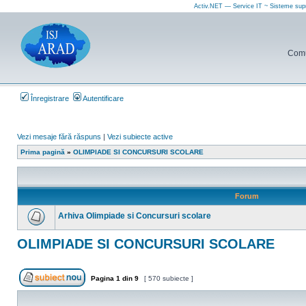
Activ.NET — Service IT ~ Sisteme sup
Comun
Înregistrare
Autentificare
Vezi mesaje fără răspuns
|
Vezi subiecte active
Prima pagină
»
OLIMPIADE SI CONCURSURI SCOLARE
Forum
Arhiva Olimpiade si Concursuri scolare
Nu
sunt
OLIMPIADE SI CONCURSURI SCOLARE
mesaje
necitite
Pagina
1
din
9
[ 570 subiecte ]
Scrie un subiect nou