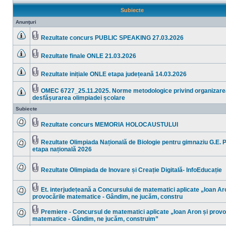
Subiecte
Anunţuri
Rezultate concurs PUBLIC SPEAKING 27.03.2026
Nu
Fişier(e)
sunt
ataşat(e)
mesaje
Rezultate finale ONLE 21.03.2026
necitite
Nu
Fişier(e)
sunt
ataşat(e)
mesaje
Rezultate inițiale ONLE etapa județeană 14.03.2026
necitite
Nu
Fişier(e)
sunt
ataşat(e)
mesaje
OMEC 6727_25.11.2025. Norme metodologice privind organizare
necitite
Fişier(e)
desfășurarea olimpiadei școlare
Nu
ataşat(e)
sunt
Subiecte
mesaje
necitite
Rezultate concurs MEMORIA HOLOCAUSTULUI
Nu
Fişier(e)
sunt
ataşat(e)
mesaje
Rezultate Olimpiada Națională de Biologie pentru gimnaziu G.E. P
necitite
Fişier(e)
etapa națională 2026
Nu
ataşat(e)
sunt
mesaje
necitite
Rezultate Olimpiada de Inovare și Creație Digitală- InfoEducație
Nu
Fişier(e)
sunt
ataşat(e)
mesaje
Et. interjudețeană a Concursului de matematici aplicate „Ioan Ar
necitite
Fişier(e)
provocările matematice - Gândim, ne jucăm, constru
Nu
ataşat(e)
sunt
mesaje
Premiere - Concursul de matematici aplicate „Ioan Aron și provo
necitite
Fişier(e)
matematice - Gândim, ne jucăm, construim”
Nu
ataşat(e)
sunt