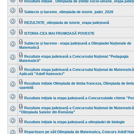
Rezultate inițiale _Olimpiada de științe socio-umane_etapa jude
necitite
Nu
Fişier(e)
sunt
ataşat(e)
mesaje
Subiecte și bareme_olimpiada de istorie_judet_2026
necitite
Nu
Fişier(e)
sunt
ataşat(e)
mesaje
REZULTATE_olimpiada de istorie_etapa județeană
necitite
Nu
Fişier(e)
sunt
ataşat(e)
mesaje
ISTORIA-CEA MAI FRUMOASĂ POVESTE
necitite
Nu
Fişier(e)
sunt
ataşat(e)
mesaje
Subiecte și bareme - etapa județeană a Olimpiadei Naționale de
necitite
Fişier(e)
Matematică
Nu
ataşat(e)
sunt
mesaje
Rezultate etapa judeteană a Concursului Național ”Pedagogia
necitite
Fişier(e)
Matematicii”
Nu
ataşat(e)
sunt
mesaje
Rezultate etapa judeteană a Concursului Național de Matematică
necitite
Fişier(e)
Aplicată ”Adolf Haimovici”
Nu
ataşat(e)
sunt
mesaje
Rezultate inițiale Olimpiada de limba franceza, Olimpiada de limb
necitite
Fişier(e)
spaniolă
Nu
ataşat(e)
sunt
mesaje
Rezultate inițiale la etapa județeană a Concursuluide chimie "Pet
necitite
Nu
Fişier(e)
sunt
ataşat(e)
mesaje
Rezultate etapa județeană a Concursului Național de Matematică
necitite
Fişier(e)
”Olimpiada Satelor din România”
Nu
ataşat(e)
sunt
mesaje
Rezultate inițiale la etapa județeană a olimpiadei de biologie
necitite
Nu
Fişier(e)
sunt
ataşat(e)
mesaje
Repartizare pe săli Olimpiada de Matematica, Concurs Adolf Hai