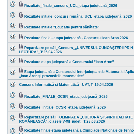
mesaje
Rezultate_finale_concurs_UCL_etapa județeană_2026
necitite
Nu
Fişier(e)
sunt
ataşat(e)
mesaje
Rezultate inițiale_concurs română_UCL_etapa județeană_2026
necitite
Nu
Fişier(e)
sunt
ataşat(e)
mesaje
Rezultate inițiale "Educație pentru sănătate"
necitite
Nu
Fişier(e)
sunt
ataşat(e)
mesaje
Rezultate finale - etapa județeană - Concursul Ioan Aron 2026
necitite
Nu
Fişier(e)
sunt
ataşat(e)
mesaje
Repartizare pe săli_Concurs_„UNIVERSUL CUNOAȘTERII PRIN
necitite
Fişier(e)
LECTURĂ”_T:25.04.2026
Nu
ataşat(e)
sunt
mesaje
Rezultate etapa județeană a Concursului ”Ioan Aron”
necitite
Nu
Fişier(e)
sunt
ataşat(e)
mesaje
Etapa județeană a Concursului Interjudețean de Matematici Apli
necitite
Fişier(e)
„Ioan Aron și provocările matematice”
Nu
ataşat(e)
sunt
mesaje
Concurs Informatică și Matematică - UVT, T: 19.04.2026
necitite
Nu
sunt
mesaje
Rezultate_FINALE_OCSR_etapa județeană_2026
necitite
Nu
Fişier(e)
sunt
ataşat(e)
mesaje
Rezultate_inițiale_OCSR_etapa județeană_2026
necitite
Nu
Fişier(e)
sunt
ataşat(e)
mesaje
Repartizare pe săli_ OLIMPIADA „CULTURĂ ŞI SPIRITUALITATE
necitite
Fişier(e)
ROMÂNEASCĂ”, clasele V-XII_județ_ T:28.03.2026
Nu
ataşat(e)
sunt
mesaje
Rezultate finale etapa județeană a Olimpiadei Naționale de Tehno
necitite
Fişier(e)