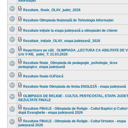
Informației
Nu
ataşat(e)
sunt
mesaje
Rezultate_finale_OLAV_județ_2026
necitite
Nu
Fişier(e)
sunt
ataşat(e)
mesaje
Rezultate Olimpiada Națională de Tehnologia Informației
necitite
Nu
Fişier(e)
sunt
ataşat(e)
mesaje
Rezultate inițiale la etapa județeană a olimpiadei de chimie
necitite
Nu
Fişier(e)
sunt
ataşat(e)
mesaje
Rezultate_inițiale_OLAV_etapa județeană_2026
necitite
Nu
Fişier(e)
sunt
ataşat(e)
mesaje
Repartizare pe săli_ OLIMPIADA „LECTURA CA ABILITATE DE 
necitite
Fişier(e)
(cls V-XII)_ județ_T: 21.03.2026
Nu
ataşat(e)
sunt
mesaje
Rezultate finale_Olimpiada de pedagogie_psihologie_licee
necitite
Fişier(e)
pedagogice_etapa județeană
Nu
ataşat(e)
sunt
mesaje
Rezultate finale-OJFizică
necitite
Nu
Fişier(e)
sunt
ataşat(e)
mesaje
Rezultate finale Olimpiada de limba ENGLEZĂ - etapa județeană
necitite
Nu
Fişier(e)
sunt
ataşat(e)
mesaje
OLIMPIADA DE RELIGIE - CULTUL PENTICOSTAL, ETAPA JUDE
necitite
Fişier(e)
REZULTATE FINALE
Nu
ataşat(e)
sunt
mesaje
Rezultate FINALE - Olimpiada de Religie - Cultul Baptist și Cultul
necitite
Fişier(e)
după Evanghelie - etapa județeană 2026
Nu
ataşat(e)
sunt
mesaje
Rezultate FINALE - Olimpiada de Religie - Cultul Ortodox - etapa
necitite
Fişier(e)
județeană 2026
Nu
ataşat(e)