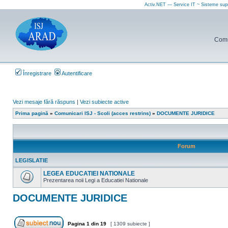
Activ.NET — Service IT ~ Sisteme sup
Comun
Înregistrare
Autentificare
Vezi mesaje fără răspuns
|
Vezi subiecte active
Prima pagină
»
Comunicari ISJ - Scoli (acces restrins)
»
DOCUMENTE JURIDICE
Forum
LEGISLATIE
LEGEA EDUCATIEI NATIONALE
Prezentarea noii Legi a Educatiei Nationale
Nu
sunt
DOCUMENTE JURIDICE
mesaje
necitite
Pagina
1
din
19
[ 1309 subiecte ]