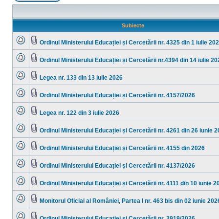
Scrie un subiect nou
Subiecte
Ordinul Ministerului Educației și Cercetării nr. 4325 din 1 iulie 20
Nu
Fişier(e)
sunt
ataşat(e)
mesaje
Ordinul Ministerului Educației și Cercetării nr.4394 din 14 iulie 2
necitite
Nu
Fişier(e)
sunt
ataşat(e)
mesaje
Legea nr. 133 din 13 iulie 2026
necitite
Nu
Fişier(e)
sunt
ataşat(e)
mesaje
Ordinul Ministerului Educației și Cercetării nr. 4157/2026
necitite
Nu
Fişier(e)
sunt
ataşat(e)
mesaje
Legea nr. 122 din 3 iulie 2026
necitite
Nu
Fişier(e)
sunt
ataşat(e)
mesaje
Ordinul Ministerului Educației și Cercetării nr. 4261 din 26 iunie 
necitite
Nu
Fişier(e)
sunt
ataşat(e)
mesaje
Ordinul Ministerului Educației și Cercetării nr. 4155 din 2026
necitite
Nu
Fişier(e)
sunt
ataşat(e)
mesaje
Ordinul Ministerului Educației și Cercetării nr. 4137/2026
necitite
Nu
Fişier(e)
sunt
ataşat(e)
mesaje
Ordinul Ministerului Educației și Cercetării nr. 4111 din 10 iunie 2
necitite
Nu
Fişier(e)
sunt
ataşat(e)
mesaje
Monitorul Oficial al României, Partea I nr. 463 bis din 02 iunie 202
necitite
Nu
Fişier(e)
sunt
ataşat(e)
mesaje
Ordinul Ministerului Educației și Cercetării nr. 3919/2026