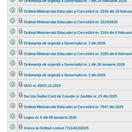
Ordonanța de urgență a Guvernului nr. 7 din 24 februarie 2026
necitite
Nu
Fişier(e)
sunt
ataşat(e)
mesaje
Ordinul Ministerului Educației și Cercetării nr. 3226 din 18 februa
necitite
Nu
Fişier(e)
sunt
ataşat(e)
mesaje
Ordinul Ministerului Educației și Cercetării nr. 3224/2026
necitite
Nu
Fişier(e)
sunt
ataşat(e)
mesaje
Ordinul Ministerului Educației și Cercetării nr. 3104 din 9 februar
necitite
Nu
Fişier(e)
sunt
ataşat(e)
mesaje
Ordonanța de urgență a Guvernului nr. 3 din 2026
necitite
Nu
Fişier(e)
sunt
ataşat(e)
mesaje
Ordinul Ministerului Educației și Cercetării nr. 3185 din 6 februar
necitite
Nu
Fişier(e)
sunt
ataşat(e)
mesaje
Ordonanța de urgență a Guvernului nr. 1 din 26 ianuarie 2026
necitite
Nu
Fişier(e)
sunt
ataşat(e)
mesaje
Ordonanța de urgență a Guvernului nr. 3 din 2026
necitite
Nu
Fişier(e)
sunt
ataşat(e)
mesaje
OUG nr. 89/23.12.2025
necitite
Nu
Fişier(e)
sunt
ataşat(e)
mesaje
Decizia Înaltei Curți de Casație și Justiție nr. 25 din 2025
necitite
Nu
Fişier(e)
sunt
ataşat(e)
mesaje
Ordinul Ministerului Educației și Cercetării nr. 7047 din 2025
necitite
Nu
Fişier(e)
sunt
ataşat(e)
mesaje
Legea nr. 6 din 09 ianuarie 2026
necitite
Nu
Fişier(e)
sunt
ataşat(e)
mesaje
Anexa la Ordinul comun 7111/422/2025
necitite
Nu
Fişier(e)