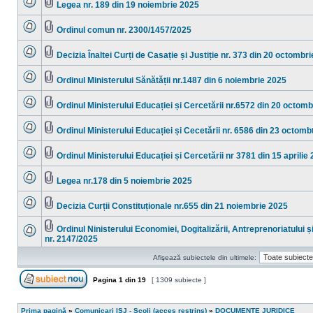
mesaje
Legea nr. 189 din 19 noiembrie 2025
necitite
Nu
Fişier(e)
sunt
ataşat(e)
mesaje
Ordinul comun nr. 2300/1457/2025
necitite
Nu
Fişier(e)
sunt
ataşat(e)
mesaje
Decizia Înaltei Curți de Casație și Justiție nr. 373 din 20 octombr
necitite
Nu
Fişier(e)
sunt
ataşat(e)
mesaje
Ordinul Ministerului Sănătății nr.1487 din 6 noiembrie 2025
necitite
Nu
Fişier(e)
sunt
ataşat(e)
mesaje
Ordinul Ministerului Educației și Cercetării nr.6572 din 20 octom
necitite
Nu
Fişier(e)
sunt
ataşat(e)
mesaje
Ordinul Ministerului Educației și Cecetării nr. 6586 din 23 octomb
necitite
Nu
Fişier(e)
sunt
ataşat(e)
mesaje
Ordinul Ministerului Educației și Cercetării nr 3781 din 15 aprilie
necitite
Nu
Fişier(e)
sunt
ataşat(e)
mesaje
Legea nr.178 din 5 noiembrie 2025
necitite
Nu
Fişier(e)
sunt
ataşat(e)
mesaje
Decizia Curții Constituționale nr.655 din 21 noiembrie 2025
necitite
Nu
Fişier(e)
sunt
ataşat(e)
mesaje
Ordinul Ninisterului Economiei, Dogitalizării, Antreprenoriatului ș
necitite
Fişier(e)
nr. 2147/2025
Nu
ataşat(e)
sunt
mesaje
Afişează subiectele din ultimele:
necitite
Pagina
1
din
19
[ 1309 subiecte ]
Scrie un subiect nou
Prima pagină
»
Comunicari ISJ - Scoli (acces restrins)
»
DOCUMENTE JURIDICE