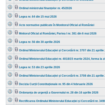
necitite
Nu
Fişier(e)
sunt
ataşat(e)
mesaje
Ordinul ministrului finanțelor nr. 45/2026
necitite
Nu
Fişier(e)
sunt
ataşat(e)
mesaje
Legea nr. 64 din 15 mai 2026
necitite
Nu
Fişier(e)
sunt
ataşat(e)
mesaje
Acte normative publicate în Monitorul Oficial al României
necitite
Nu
Fişier(e)
sunt
ataşat(e)
mesaje
Mnitorul Oficial al României, Partea I nr. 381 din 6 mai 2026
necitite
Nu
Fişier(e)
sunt
ataşat(e)
mesaje
Legea nr. 56 din 30 aprilie 2026
necitite
Nu
Fişier(e)
sunt
ataşat(e)
mesaje
Ordinul Ministerului Educației și Cercetării nr. 3707 din 21 aprilie
necitite
Nu
Fişier(e)
sunt
ataşat(e)
mesaje
Ordinul Ministerului Educației nr. 4018/15 martie 2024, forma la zi
necitite
Nu
Fişier(e)
sunt
ataşat(e)
mesaje
Legea nr. 53 din 23 aprilie 2026
necitite
Nu
Fişier(e)
sunt
ataşat(e)
mesaje
Ordinul Ministerului Educației și Cercetării nr. 3708 din 21 aprilie
necitite
Nu
Fişier(e)
sunt
ataşat(e)
mesaje
Decizia Curții Constituționale nr. 95 din 4 februarie 2026
necitite
Nu
Fişier(e)
sunt
ataşat(e)
mesaje
Ordonanța de urgență a Guvernului nr. 28 din 16 aprilie 2026
necitite
Nu
Fişier(e)
sunt
ataşat(e)
mesaje
Rectificarea Ordinului Ministerului Educației și Cercetării nr. 349
necitite
Nu
Fişier(e)