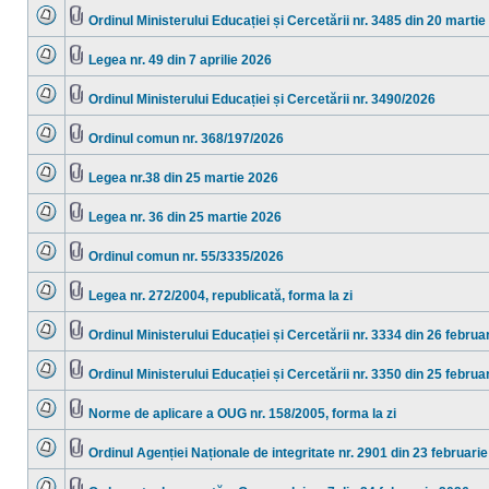
sunt
ataşat(e)
mesaje
Ordinul Ministerului Educației și Cercetării nr. 3485 din 20 marti
necitite
Nu
Fişier(e)
sunt
ataşat(e)
mesaje
Legea nr. 49 din 7 aprilie 2026
necitite
Nu
Fişier(e)
sunt
ataşat(e)
mesaje
Ordinul Ministerului Educației și Cercetării nr. 3490/2026
necitite
Nu
Fişier(e)
sunt
ataşat(e)
mesaje
Ordinul comun nr. 368/197/2026
necitite
Nu
Fişier(e)
sunt
ataşat(e)
mesaje
Legea nr.38 din 25 martie 2026
necitite
Nu
Fişier(e)
sunt
ataşat(e)
mesaje
Legea nr. 36 din 25 martie 2026
necitite
Nu
Fişier(e)
sunt
ataşat(e)
mesaje
Ordinul comun nr. 55/3335/2026
necitite
Nu
Fişier(e)
sunt
ataşat(e)
mesaje
Legea nr. 272/2004, republicată, forma la zi
necitite
Nu
Fişier(e)
sunt
ataşat(e)
mesaje
Ordinul Ministerului Educației și Cercetării nr. 3334 din 26 februa
necitite
Nu
Fişier(e)
sunt
ataşat(e)
mesaje
Ordinul Ministerului Educației și Cercetării nr. 3350 din 25 februa
necitite
Nu
Fişier(e)
sunt
ataşat(e)
mesaje
Norme de aplicare a OUG nr. 158/2005, forma la zi
necitite
Nu
Fişier(e)
sunt
ataşat(e)
mesaje
Ordinul Agenției Naționale de integritate nr. 2901 din 23 februari
necitite
Nu
Fişier(e)
sunt
ataşat(e)
mesaje