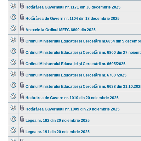
sunt
ataşat(e)
mesaje
Hotărârea Guvernului nr. 1171 din 30 decembrie 2025
necitite
Nu
Fişier(e)
sunt
ataşat(e)
mesaje
Hotărârea de Guvern nr. 1104 din 18 decembrie 2025
necitite
Nu
Fişier(e)
sunt
ataşat(e)
mesaje
Anexele la Ordinul MEFC 6800 din 2025
necitite
Nu
Fişier(e)
sunt
ataşat(e)
mesaje
Ordinul Ministerului Educației și Cercetării nr.6854 din 5 decemb
necitite
Nu
Fişier(e)
sunt
ataşat(e)
mesaje
Ordinul Ministerului Educației și Cercetării nr. 6800 din 27 noiem
necitite
Nu
Fişier(e)
sunt
ataşat(e)
mesaje
Ordinul Ministerului Educației și Cercetării nr. 6695/2025
necitite
Nu
Fişier(e)
sunt
ataşat(e)
mesaje
Ordinul Ministerului Educației și Cercetării nr. 6700 /2025
necitite
Nu
Fişier(e)
sunt
ataşat(e)
mesaje
Ordinul Ministerului Educației și Cercetării nr. 6638 din 31.10.202
necitite
Nu
Fişier(e)
sunt
ataşat(e)
mesaje
Hotărârea de Guvern nr. 1010 din 20 noiembrie 2025
necitite
Nu
Fişier(e)
sunt
ataşat(e)
mesaje
Hotărârea Guvernului nr. 1009 din 20 noiembrie 2025
necitite
Nu
Fişier(e)
sunt
ataşat(e)
mesaje
Legea nr. 192 din 20 noiembrie 2025
necitite
Nu
Fişier(e)
sunt
ataşat(e)
mesaje
Legea nr. 191 din 20 noiembrie 2025
necitite
Nu
Fişier(e)
sunt
ataşat(e)