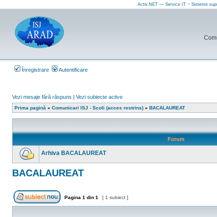
Activ.NET — Service IT ~ Sisteme sup
Comun
Înregistrare
Autentificare
Vezi mesaje fără răspuns
|
Vezi subiecte active
Prima pagină
»
Comunicari ISJ - Scoli (acces restrins)
»
BACALAUREAT
Forum
Arhiva BACALAUREAT
Nu
sunt
BACALAUREAT
mesaje
necitite
Pagina
1
din
1
[ 1 subiect ]
Scrie un subiect nou